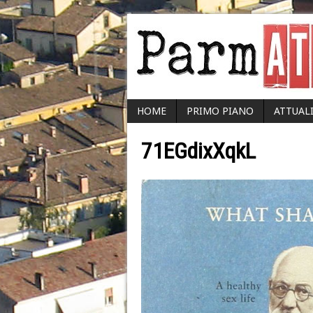
HOME
PRIMO PIANO
ATTUAL
71EGdixXqkL