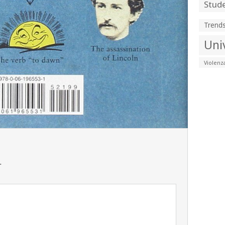
Stude
Trend
Uni
Violenz
.