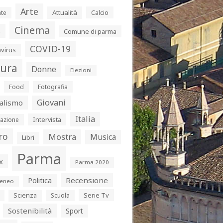
Arte
Attualità
Calcio
te
Cinema
s
Comune di parma
COVID-19
virus
tura
Donne
Elezioni
Food
Fotografia
Giovani
alismo
Italia
Intervista
azione
ro
Mostra
Musica
Libri
Parma
x
Parma 2020
Politica
Recensione
eneo
Serie Tv
Scienza
Scuola
Sostenibilità
Sport