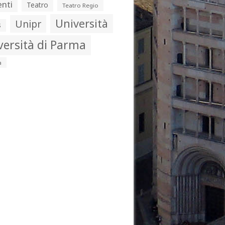
nti
Teatro
Teatro Regio
Università
Unipr
s
versità di Parma
a