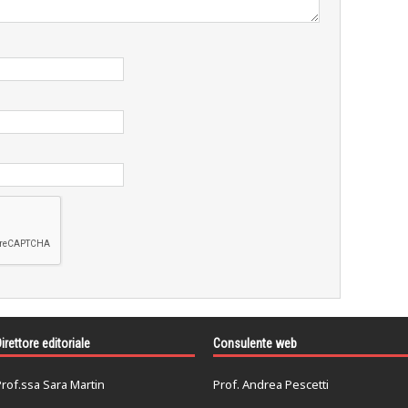
irettore editoriale
Consulente web
rof.ssa Sara Martin
Prof. Andrea Pescetti