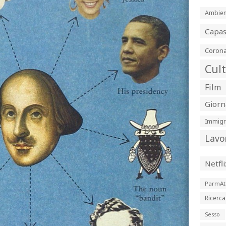
Ambien
Capa
Corona
Cul
Film
Giorn
Immigr
Lavo
Netfli
ParmAt
Ricerca
Sesso