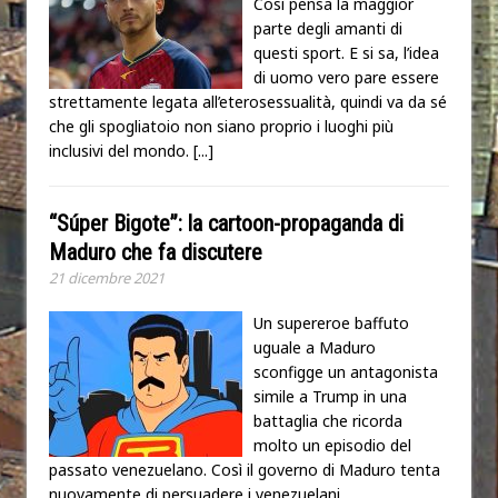
Così pensa la maggior
parte degli amanti di
questi sport. E si sa, l’idea
di uomo vero pare essere
strettamente legata all’eterosessualità, quindi va da sé
che gli spogliatoio non siano proprio i luoghi più
inclusivi del mondo.
[...]
“Súper Bigote”: la cartoon-propaganda di
Maduro che fa discutere
21 dicembre 2021
Un supereroe baffuto
uguale a Maduro
sconfigge un antagonista
simile a Trump in una
battaglia che ricorda
molto un episodio del
passato venezuelano. Così il governo di Maduro tenta
nuovamente di persuadere i venezuelani,