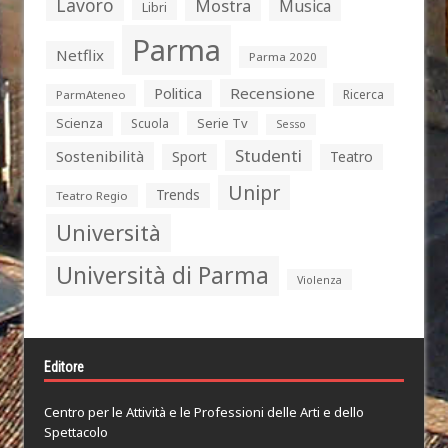
Lavoro
Mostra
Musica
Libri
Parma
Netflix
Parma 2020
Politica
Recensione
Ricerca
ParmAteneo
Serie Tv
Scienza
Scuola
Sesso
Studenti
Sostenibilità
Sport
Teatro
Unipr
Trends
Teatro Regio
Università
Università di Parma
Violenza
Editore
Centro per le Attività e le Professioni delle Arti e dello
Spettacolo