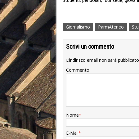
Studenti, pendolari, fuorisede, giovan
Giornalismo
ParmAteneo
Stu
Scrivi un commento
L'indirizzo email non sarà pubblicato
Commento
Nome
*
E-Mail
*