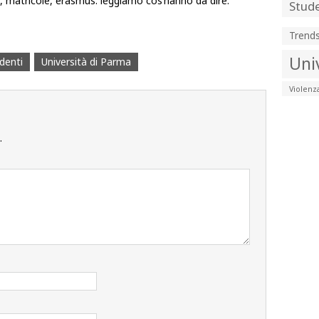
i, matricole, erasmus: leggiamo cos’hanno da dire.
Stude
Trend
Uni
denti
Università di Parma
Violenz
.