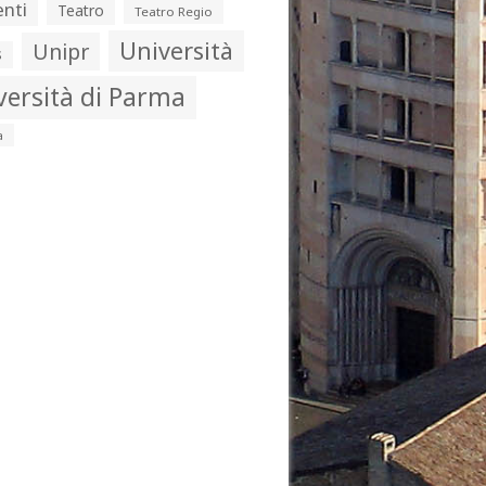
nti
Teatro
Teatro Regio
Università
Unipr
s
versità di Parma
a