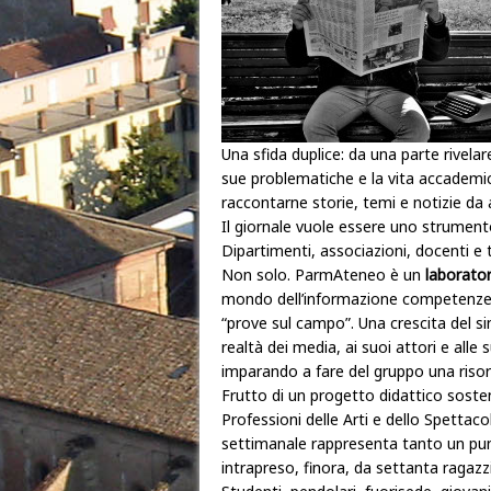
Una sfida duplice: da una parte rivelare 
sue problematiche e la vita accademica;
raccontarne storie, temi e notizie da 
Il giornale vuole essere uno strumento 
Dipartimenti, associazioni, docenti e
Non solo. ParmAteneo è un
laborato
mondo dell’informazione competenze prat
“prove sul campo”. Una crescita del si
realtà dei media, ai suoi attori e alle 
imparando a fare del gruppo una risor
Frutto di un progetto didattico soste
Professioni delle Arti e dello Spettacol
settimanale rappresenta tanto un pun
intrapreso, finora, da settanta ragazzi