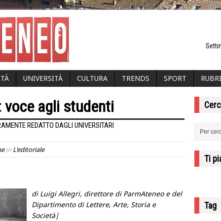
Setti
ITÀ
UNIVERSITÀ
CULTURA
TRENDS
SPORT
RUBR
voce agli studenti
Cerc
RAMENTE REDATTO DAGLI UNIVERSITARI
ne
in
L'editoriale
Ti p
di Luigi Allegri, direttore di ParmAteneo e del
Dipartimento di Lettere, Arte, Storia e
Tag
Società|