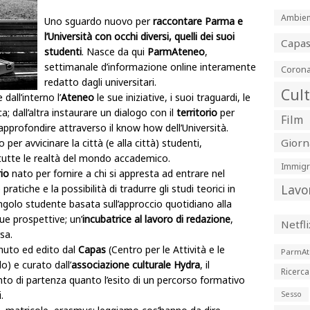
Ambien
Uno sguardo nuovo per
raccontare Parma e
l’Università con occhi diversi, quelli dei suoi
Capa
studenti
. Nasce da qui
ParmAteneo
,
settimanale d’informazione online interamente
Corona
redatto dagli universitari.
Cul
dall’interno l’
Ateneo
le sue iniziative, i suoi traguardi, le
 dall’altra instaurare un dialogo con il
territorio
per
Film
approfondire attraverso il know how dell’Università.
Giorn
per avvicinare la città (e alla città) studenti,
 tutte le realtà del mondo accademico.
Immigr
rio
nato per fornire a chi si appresta ad entrare nel
Lavo
iche e la possibilità di tradurre gli studi teorici in
ngolo studente basata sull’approccio quotidiano alla
sue prospettive; un’
incubatrice al lavoro di redazione
,
Netfli
sa.
nuto ed edito dal
Capas
(Centro per le Attività e le
ParmAt
o) e curato dall’
associazione culturale Hydra
, il
Ricerca
to di partenza quanto l’esito di un percorso formativo
.
Sesso