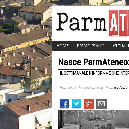
HOME
PRIMO PIANO
ATTUAL
Nasce ParmAteneo: 
IL SETTIMANALE D'INFORMAZIONE INTE
Posted on
1 novembre 2014
da
Redazio