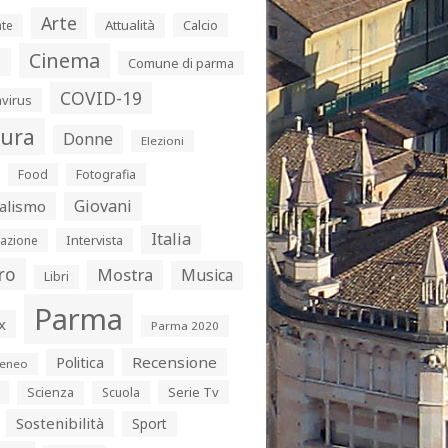
Arte
Attualità
Calcio
te
Cinema
s
Comune di parma
COVID-19
virus
tura
Donne
Elezioni
Food
Fotografia
Giovani
alismo
Italia
Intervista
azione
ro
Mostra
Musica
Libri
Parma
x
Parma 2020
Politica
Recensione
eneo
Serie Tv
Scienza
Scuola
Sostenibilità
Sport