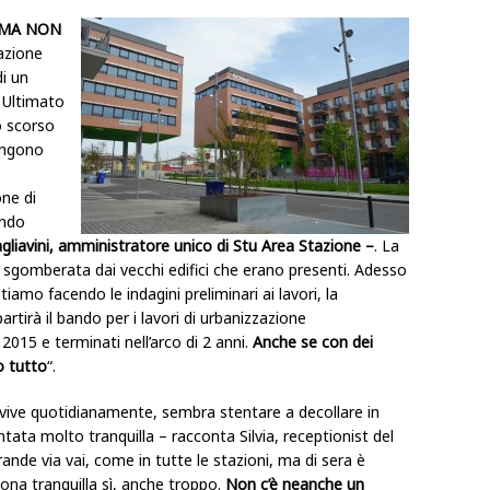
, MA NON
azione
di un
 Ultimato
lo scorso
angono
ne di
ando
gliavini, amministratore unico di
Stu Area Stazione –
. La
a sgomberata dai vecchi edifici che erano presenti. Adesso
amo facendo le indagini preliminari ai lavori, la
artirà il bando per i lavori di urbanizzazione
 2015 e terminati nell’arco di 2 anni.
Anche se con dei
o tutto
“.
a vive quotidianamente, sembra stentare a decollare in
entata molto tranquilla – racconta Silvia, receptionist del
rande via vai, come in tutte le stazioni, ma di sera è
ona tranquilla sì, anche troppo.
Non c’è neanche un