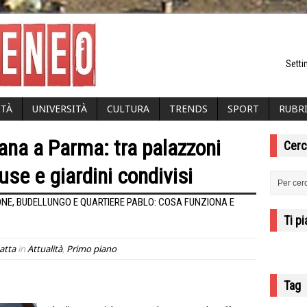
Setti
ITÀ
UNIVERSITÀ
CULTURA
TRENDS
SPORT
RUBR
bana a Parma: tra palazzoni
Cerc
se e giardini condivisi
IONE, BUDELLUNGO E QUARTIERE PABLO: COSA FUNZIONA E
Ti p
atta
in
Attualità
,
Primo piano
Tag