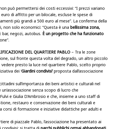
, non può permettersi dei costi eccessivi: “I prezzi variano
uro di affitto per un bilocale, escluse le spese di
amenti più grandi a 500 euro al mese”. La conferma della
ori, non solo economici: “Questa è una
bellissima zona,
i
: bar, negozi, autobus.
È un progetto che ha funzionato
one”.
LIFICAZIONE DEL QUARTIERE PABLO
– Tra le zone
one, sul fronte questa volta del degrado, un altro piccolo
e vedere presto la luce nel quartiere Pablo, scelto proprio
iziativa dei ‘
Giardini condivisi’
proposta dall’associazione
ttadini sull’importanza dei beni artistici e culturali nel
 un’associazione senza scopo di lucro che
ulvi e Giulia D’Ambrosio e che, insieme a uno staff di
estione, restauro e conservazione dei beni culturali e
 a corsi di formazione e iniziative didattiche per adulti e
rtiere di piazzale Pablo, l’associazione ha presentato ai
 condivisi: si tratta di
parchi pubblichi ormai abbandonati