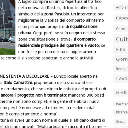
A luglio compirà un anno l’apertura al traffico
della nuova via Rastelli, di fronte all’edificio
Ambien
simbolo della
zona Pasubio.
Un intervento per
Capa
migliorarne la viabilità del comparto all’interno
di un più ampio progetto di
riqualificazione
Corona
urbana
. Oggi, però, se si fa un giro nella stessa
Cul
zona che situazione si trova? Il
comparto
residenziale principale del quartiere è vuoto
, se
Film
non fosse per una decina di appartamenti
ate come ci si sarebbe aspettati e anche le attività
Giorn
Immigr
ONE STENTA A DECOLLARE –
L’unico locale aperto nel
Lavo
di
Italo Camattini
, proprietario dello storico atelier
 e arredamento, che sottolinea le criticità del progetto di
Netfli
 ancora il progetto non è terminato
: mancano 300 posti
perché non sono completi e la gente che abita i nuovi
ParmAt
emi perché non riesce ad ottenere la residenza dal
Ricerca
 non è completamente a norma”.
rtuna di avere un buon nome al quale si affidano clienti di
Sesso
gli ultimi arrivati. “Molti artigiani – racconta il titolare –