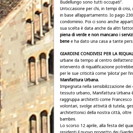
Budellungo sono tutti occupati”.
Un’occasione per chi, in tempi di crisi
in base all’appartamento. Io pago 230 e
condominio. Poi ci sono anche appart
sua scelta è data anche da altri fatt
piena di verde e non mancano i serviz
bene
e ha dato una casa a tante pers
GIARDINI CONDIVISI PER LA RIQUA
urbane da tempo al centro dell’attenzi
intervento di riqualificazione potrebb
per le sue criticità come ‘pilota’ per l’in
Manifattura Urbana.
Impegnata nella sensibilizzazione dei ci
tessuto urbano, Manifattura Urbana è
raggruppa architetti come Francesco F
volontari, svolge attività di tutela, g
architettonici della nostra città, oltre
bambini.
Lo scorso 12 aprile, alla festa del qua
residenti il nuovo progetto dei Giardini