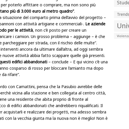
Stude
 per poterlo affittare o comprare, ma non sono più
stano più di 3.000 euro al metro quadro”
.
Trend
a situazione del comparto prima dell’avvio del progetto –
apannoni con attività artigiane e commerciali-.
Le aziende
Uni
do per le attività
, non c’è posto per creare un
aricare i camion. Un grosso problema – aggiunge – è che
Violenz
 parcheggiare per strada, con il rischio delle multe”.
 interventi ancora da ultimare dall’altra, ad oggi sembra
are nuove attività abbia fatto scappare quelle già presenti.
questi edifici abbandonati
– conclude – E qui vicino c’è una
hanno cosparso di rosso per bloccare l’amianto ma dopo
da rifare”.
accordo con Camattini, pensa che la Pasubio avrebbe delle
erchè vicina alla stazione e ben collegata al centro città,
ne una residente che abita proprio di fronte al
o di edifici abbandonati che andrebbero riqualificati. Il
 acquistarli e realizzare dei progetti, ma adesso sembra
iati con la vecchia giunta ma la nuova non è meglio! Non è