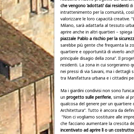
che vengono ‘adottati’ dai residenti
di
intrattenimento per la comunità, così 
valorizzare le loro capacità creative. 
Milano, sarà adattarla al tessuto urba
aprire anche in altri quartieri – spiega
piazzale Pablo a rischio per la sicure
sarebbe più gente che frequenta la zon
quartiere e opportunità di viverlo anch
principale disagio della zona”. Il pr
residenti. La zona in cui sorgeranno qu
nei pressi di via Savani, ma i dettagli
tra Manifattura urbana e i cittadini pe
Ma i giardini condivisi non sono l’uni
un
progetto sulle periferie
, simile al
qualcosa del genere per un quartiere 
Architettura”. Tutto è ancora da defin
“Non ci vogliamo sostituire alle impre
che facciano aumentare la crescita dei
incentivato ad aprire lì o un costrutt