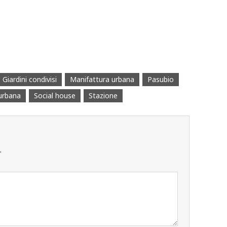
Giardini condivisi
Manifattura urbana
Pasubio
 urbana
Social house
Stazione
.