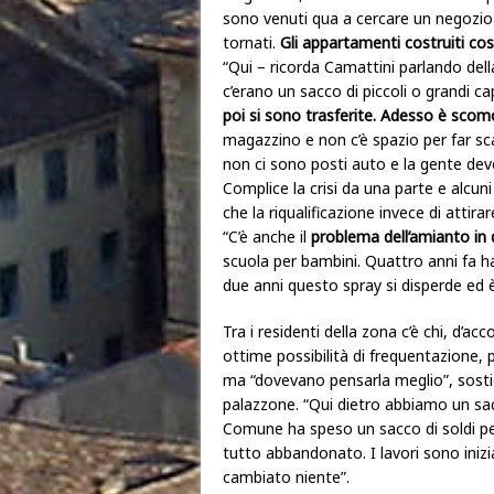
sono venuti qua a cercare un negozio
tornati.
Gli appartamenti costruiti co
“Qui – ricorda Camattini parlando dell
c’erano un sacco di piccoli o grandi c
poi si sono trasferite. Adesso è scomo
magazzino e non c’è spazio per far sc
non ci sono posti auto e la gente deve
Complice la crisi da una parte e alcuni
che la riqualificazione invece di attir
“C’è anche il
problema dell’amianto in 
scuola per bambini. Quattro anni fa 
due anni questo spray si disperde ed è 
Tra i residenti della zona c’è chi, d’
ottime possibilità di frequentazione, p
ma “dovevano pensarla meglio”, sostie
palazzone. “Qui dietro abbiamo un sacc
Comune ha speso un sacco di soldi per
tutto abbandonato. I lavori sono iniz
cambiato niente”.