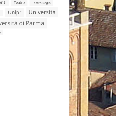
nti
Teatro
Teatro Regio
Università
Unipr
s
versità di Parma
a