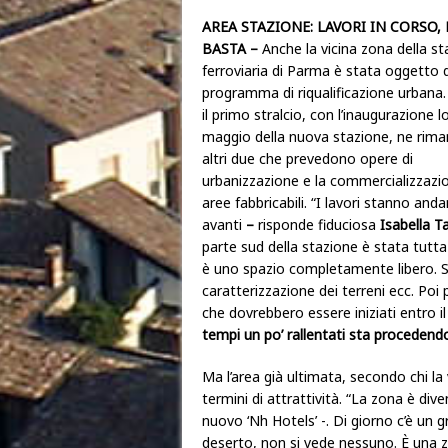
AREA STAZIONE: LAVORI IN CORSO
BASTA –
Anche la vicina zona della st
ferroviaria di Parma è stata oggetto 
programma di riqualificazione urbana.
il primo stralcio, con l’inaugurazione 
maggio della nuova stazione, ne rim
altri due che prevedono opere di
urbanizzazione e la commercializzazio
aree fabbricabili. “I lavori stanno and
avanti
–
risponde fiduciosa
Isabella Ta
parte sud della stazione è stata tutt
è uno spazio completamente libero. Sti
caratterizzazione dei terreni ecc. Poi p
che dovrebbero essere iniziati entro il
tempi un po’ rallentati sta procedend
Ma l’area già ultimata, secondo chi l
termini di attrattività. “La zona è div
nuovo ‘Nh Hotels’ -. Di giorno c’è un g
deserto, non si vede nessuno. È una z