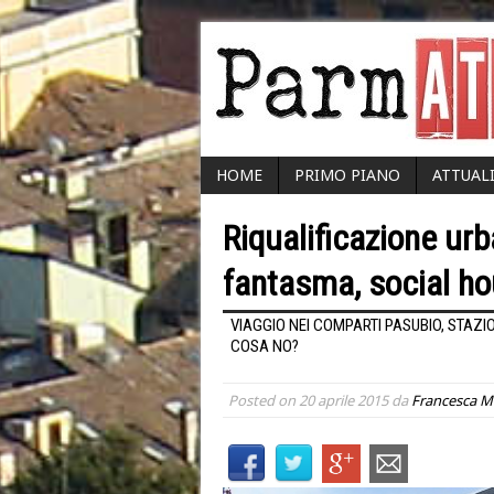
HOME
PRIMO PIANO
ATTUAL
Riqualificazione ur
fantasma, social hou
VIAGGIO NEI COMPARTI PASUBIO, STAZ
COSA NO?
Posted on
20 aprile 2015
da
Francesca M