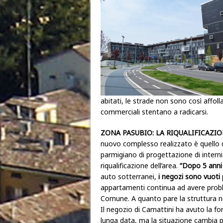
abitati, le strade non sono così affoll
commerciali stentano a radicarsi.
ZONA PASUBIO: LA RIQUALIFICAZI
nuovo complesso realizzato è quello 
parmigiano di progettazione di interni
riqualificazione dell’area.
“Dopo 5 anni
auto sotterranei,
i negozi sono vuoti
appartamenti continua ad avere probl
Comune. A quanto pare la struttura
Il negozio di Camattini ha avuto la fo
lunga data, ma la situazione cambia per 