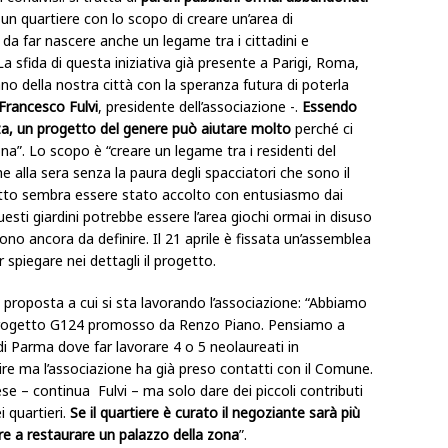
 un quartiere con lo scopo di creare un’area di
da far nascere anche un legame tra i cittadini e
“La sfida di questa iniziativa già presente a Parigi, Roma,
no della nostra città con la speranza futura di poterla
Francesco Fulvi
, presidente dell’associazione -.
Essendo
zza, un progetto del genere può aiutare molto
perché ci
a”. Lo scopo è “creare un legame tra i residenti del
e alla sera senza la paura degli spacciatori che sono il
ogetto sembra essere stato accolto con entusiasmo dai
esti giardini potrebbe essere l’area giochi ormai in disuso
 sono ancora da definire. Il 21 aprile è fissata un’assemblea
r spiegare nei dettagli il progetto.
ca proposta a cui si sta lavorando l’associazione: “Abbiamo
 progetto G124 promosso da Renzo Piano. Pensiamo a
di Parma dove far lavorare 4 o 5 neolaureati in
ire ma l’associazione ha già preso contatti con il Comune.
se – continua Fulvi – ma solo dare dei piccoli contributi
 quartieri.
Se il quartiere è curato il negoziante sarà più
ore a restaurare un palazzo della zona
”.