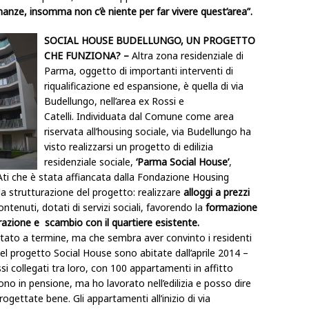
nanze, insomma non c’è niente per far vivere quest’area”.
SOCIAL HOUSE BUDELLUNGO, UN PROGETTO
CHE FUNZIONA? –
Altra zona residenziale di
Parma, oggetto di importanti interventi di
riqualificazione ed espansione, è quella di via
Budellungo, nell’area ex Rossi e
Catelli.
Individuata dal Comune come area
riservata all’housing sociale, via Budellungo ha
visto realizzarsi un progetto di edilizia
residenziale sociale,
‘Parma Social House’
,
Ati che è stata affiancata dalla Fondazione Housing
 la strutturazione del progetto: realizzare
alloggi a prezzi
ontenuti, dotati di servizi sociali, favorendo la
formazione
razione e scambio con il quartiere esistente.
tato a termine, ma che sembra aver convinto i residenti
el progetto Social House sono abitate dall’aprile 2014 –
i collegati tra loro, con 100 appartamenti in affitto
o in pensione, ma ho lavorato nell’edilizia e posso dire
ogettate bene. Gli appartamenti all’inizio di via