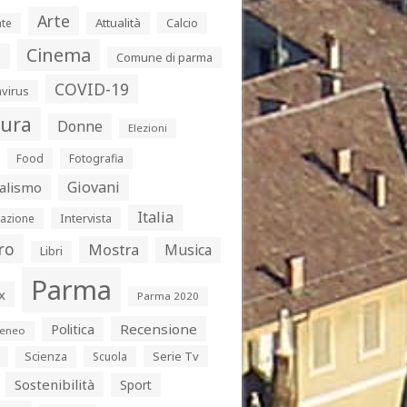
Arte
Attualità
Calcio
te
Cinema
s
Comune di parma
COVID-19
virus
tura
Donne
Elezioni
Food
Fotografia
Giovani
alismo
Italia
Intervista
azione
ro
Mostra
Musica
Libri
Parma
x
Parma 2020
Politica
Recensione
eneo
Serie Tv
Scienza
Scuola
Sostenibilità
Sport