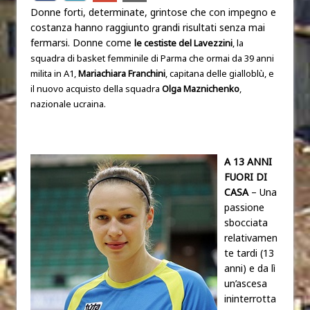
Donne forti, determinate, grintose che con impegno e
costanza hanno raggiunto grandi risultati senza mai
fermarsi. Donne come
le cestiste del Lavezzini
, la
squadra di basket femminile di Parma che ormai da 39 anni
milita in A1,
Mariachiara Franchini
, capitana delle gialloblù, e
il nuovo acquisto della squadra
Olga Maznichenko
,
nazionale ucraina.
A 13 ANNI
FUORI DI
CASA
– Una
passione
sbocciata
relativamen
te tardi (13
anni) e da lì
un’ascesa
ininterrotta