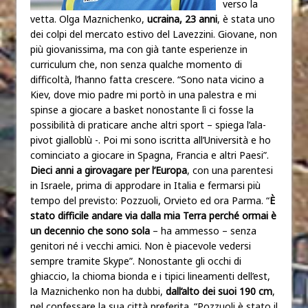
verso la
vetta. Olga Maznichenko,
ucraina, 23 anni
, è stata uno
dei colpi del mercato estivo del Lavezzini. Giovane, non
più giovanissima, ma con già tante esperienze in
curriculum che, non senza qualche momento di
difficoltà, l’hanno fatta crescere. “Sono nata vicino a
Kiev, dove mio padre mi portò in una palestra e mi
spinse a giocare a basket nonostante lì ci fosse la
possibilità di praticare anche altri sport – spiega l’ala-
pivot gialloblù -. Poi mi sono iscritta all’Università e ho
cominciato a giocare in Spagna, Francia e altri Paesi”.
Dieci anni a girovagare per l’Europa
, con una parentesi
in Israele, prima di approdare in Italia e fermarsi più
tempo del previsto: Pozzuoli, Orvieto ed ora Parma. “
È
stato difficile andare via dalla mia Terra perché ormai è
un decennio che sono sola
– ha ammesso – senza
genitori né i vecchi amici. Non è piacevole vedersi
sempre tramite Skype”. Nonostante gli occhi di
ghiaccio, la chioma bionda e i tipici lineamenti dell’est,
la Maznichenko non ha dubbi,
dall’alto dei suoi 190 cm
,
nel confessare la sua città preferita. “Pozzuoli è stato il