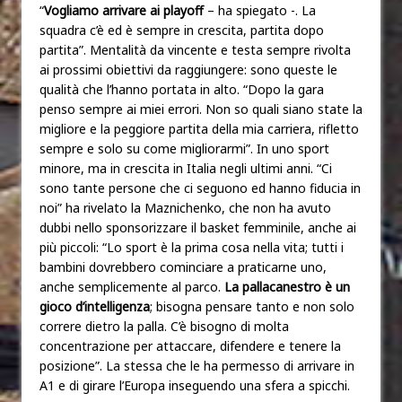
“
Vogliamo arrivare ai playoff
– ha spiegato -. La
squadra c’è ed è sempre in crescita, partita dopo
partita”. Mentalità da vincente e testa sempre rivolta
ai prossimi obiettivi da raggiungere: sono queste le
qualità che l’hanno portata in alto. “Dopo la gara
penso sempre ai miei errori. Non so quali siano state la
migliore e la peggiore partita della mia carriera, rifletto
sempre e solo su come migliorarmi”. In uno sport
minore, ma in crescita in Italia negli ultimi anni. “Ci
sono tante persone che ci seguono ed hanno fiducia in
noi” ha rivelato la Maznichenko, che non ha avuto
dubbi nello sponsorizzare il basket femminile, anche ai
più piccoli: “Lo sport è la prima cosa nella vita; tutti i
bambini dovrebbero cominciare a praticarne uno,
anche semplicemente al parco.
La pallacanestro è un
gioco d’intelligenza
; bisogna pensare tanto e non solo
correre dietro la palla. C’è bisogno di molta
concentrazione per attaccare, difendere e tenere la
posizione”. La stessa che le ha permesso di arrivare in
A1 e di girare l’Europa inseguendo una sfera a spicchi.