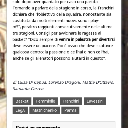
solo dopo aver guardato per caso una partita.
Tornando a parlare della stagione in corso, la Franchini
dichiara che “l’obiettivo della squadra, nonostante sia
costituita da molti elementi nuovi, sono i play-
off”
,
peraltro raggiunti consecutivamente nelle ultime
tre stagioni. Consigli per avvicinare le ragazze al
basket? “Dico sempre di
venire in palestra per divertirsi
:
deve essere un piacere. Poi è ovvio che deve scaturire
qualcosa dentro; la passione o ce l’hai o non ce l’hai,
anche se gli allenatori possono aiutarti in questo”.
di
Luisa Di Capua, Lorenzo Dragoni, Mattia D’Ottavio,
Samanta Carrea
Basket
Femminile
Franchini
Lavezzini
LegA
Maznichenko
Parma