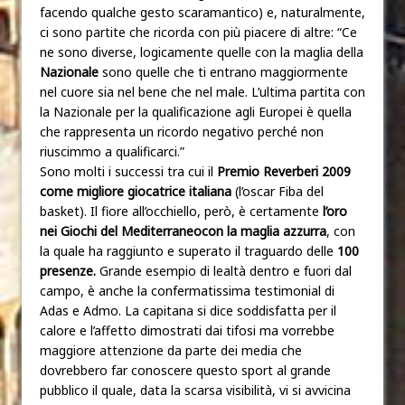
facendo qualche gesto scaramantico) e, naturalmente,
ci sono partite che ricorda con più piacere di altre: “Ce
ne sono diverse, logicamente quelle con la maglia della
Nazionale
sono quelle che ti entrano maggiormente
nel cuore sia nel bene che nel male. L’ultima partita con
la Nazionale per la qualificazione agli Europei è quella
che rappresenta un ricordo negativo perché non
riuscimmo a qualificarci.”
Sono molti i successi tra cui il
Premio Reverberi 2009
come migliore giocatrice italiana
(l’oscar Fiba del
basket). Il fiore all’occhiello, però, è certamente
l’oro
nei Giochi del Mediterraneocon la maglia azzurra
, con
la quale ha raggiunto e superato il traguardo delle
100
presenze.
Grande esempio di lealtà dentro e fuori dal
campo, è anche la confermatissima testimonial di
Adas e Admo. La capitana si dice soddisfatta per il
calore e l’affetto dimostrati dai tifosi ma vorrebbe
maggiore attenzione da parte dei media che
dovrebbero far conoscere questo sport al grande
pubblico il quale, data la scarsa visibilità, vi si avvicina