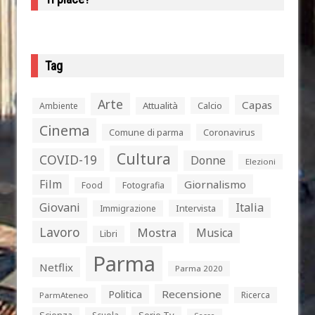
Tag
Arte
Capas
Attualità
Calcio
Ambiente
Cinema
Comune di parma
Coronavirus
Cultura
COVID-19
Donne
Elezioni
Film
Giornalismo
Food
Fotografia
Giovani
Italia
Intervista
Immigrazione
Lavoro
Mostra
Musica
Libri
Parma
Netflix
Parma 2020
Politica
Recensione
Ricerca
ParmAteneo
Serie Tv