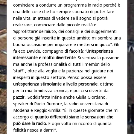
cominciare a condurre un programma in radio perché è
una delle cose che ho sempre sognato di poter fare
nella vita. In attesa di vedere se il sogno si potrà
realizzare, cominciare dalle piccole realtà e
‘approfittare’ dell’aiuto, dei consigli e dei suggerimenti
di persone già inserite in questo ambito mi sembra una
buona occasione per imparare e mettersi in gioco”. Gli
fa eco Davide, compagno di facoltà: “
Un’esperienza
interessante e molto divertente
. Si sentiva la passione
ma anche la professionalità di tutti i membri dello
‘staff’ , oltre alla voglia e la pazienza nel guidare noi
inesperti in questo settore. Penso possa essere
un’esperienza stimolante a livello personale
, ottimo
per la mia timidezza cronica, e poi ci si diverte da
pazzi!”. Soddisfatta infine anche Giulia Giordano,
speaker di Radio Rumore, la radio universitaria di
Modena e Reggio-Emilia: “È in queste giornate che mi
accorgo di
quanto differenti siano le sensazioni che
può dare la radio
. E ogni volta mi ricordo di quanta
felicità riesca a darmi”.