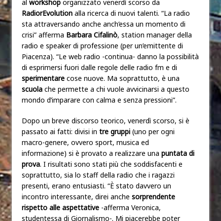
al
workshop
organizzato venerdì scorso da
RadiorEvolution
alla ricerca di nuovi talenti. “La radio
sta attraversando anche anch’essa un momento di
crisi” afferma
Barbara Cifalinò
, station manager della
radio e speaker di professione (per un’emittente di
Piacenza). “Le web radio -continua- danno la possibilità
di esprimersi fuori dalle regole delle radio fm e di
sperimentare
cose nuove. Ma soprattutto, è una
scuola
che permette a chi vuole avvicinarsi a questo
mondo d’imparare con calma e senza pressioni”.
Dopo un breve discorso teorico, venerdì scorso, si è
passato ai fatti: divisi in
tre gruppi
(uno per ogni
macro-genere, ovvero sport, musica ed
informazione) si è provato a realizzare una
puntata di
prova
. I risultati sono stati più che soddisfacenti e
soprattutto, sia lo staff della radio che i ragazzi
presenti, erano entusiasti. “È stato davvero un
incontro interessante, direi anche
sorprendente
rispetto alle aspettative
-afferma Veronica,
studentessa di Giornalismo-. Mi piacerebbe poter