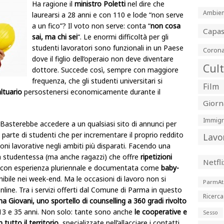
Ha ragione il
ministro Poletti
nel dire che
Ambien
laurearsi a 28 anni e con 110 e lode “non serve
a un fico”? Il voto non serve: conta “
non cosa
Capa
sai, ma chi sei
“. Le enormi difficoltà per gli
studenti lavoratori sono funzionali in un Paese
Corona
dove il figlio dell’operaio non deve diventare
Cul
dottore. Succede così, sempre con maggiore
frequenza, che gli studenti universitari si
Film
altuario
persostenersi economicamente durante il
Giorn
Immigr
Basterebbe accedere a un qualsiasi sito di annunci per
parte di studenti che per incrementare il proprio reddito
Lavo
ioni lavorative negli ambiti più disparati. Facendo una
lla studentessa (ma anche ragazzi) che offre
ripetizioni
Netfli
con esperienza pluriennale e documentata come
baby-
ibile nei week-end. Ma le occasioni di lavoro non si
ParmAt
nline. Tra i servizi offerti dal Comune di Parma in questo
Ricerca
a Giovani, uno sportello di counselling a 360 gradi rivolto
 13 e 35 anni. Non solo: tante sono anche
le cooperative e
Sesso
 tutto il territorio
, specializzate nell’allacciare i contatti