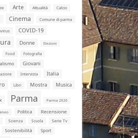
Arte
Attualità
Calcio
te
Cinema
s
Comune di parma
COVID-19
virus
tura
Donne
Elezioni
Food
Fotografia
Giovani
alismo
Italia
Intervista
azione
ro
Mostra
Musica
Libri
Parma
x
Parma 2020
Politica
Recensione
eneo
Serie Tv
Scienza
Scuola
Sostenibilità
Sport