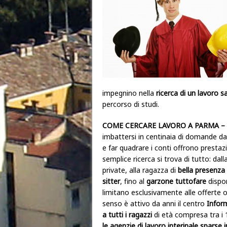
impegnino nella
ricerca di un lavoro s
percorso di studi.
COME CERCARE LAVORO A PARMA –
imbattersi in centinaia di domande da 
e far quadrare i conti offrono prestaz
semplice ricerca si trova di tutto: da
private, alla ragazza di
bella presenza
sitter
, fino al
garzone tuttofare
dispon
limitano esclusivamente alle offerte o
senso è attivo da anni il centro
Inform
a tutti i ragazzi
di età compresa tra i
le agenzie di lavoro interinale sparse in