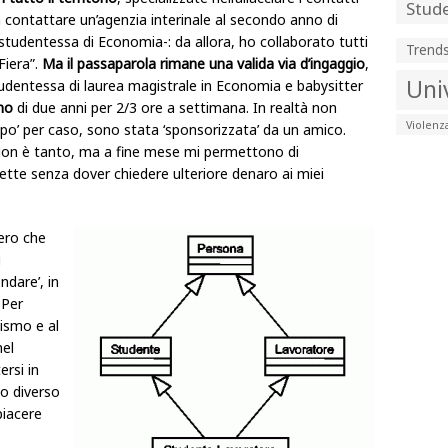
Stude
a contattare un’agenzia interinale al secondo anno di
studentessa di Economia-: da allora, ho collaborato tutti
Trend
Fiera”.
Ma il passaparola rimane una valida via d’ingaggio
,
Uni
studentessa di laurea magistrale in Economia e babysitter
no
di due anni per 2/3 ore a settimana. In realtà non
Violenz
 po’ per caso, sono stata ‘sponsorizzata’ da un amico.
Non è tanto, ma a fine mese mi permettono di
lette senza dover chiedere ulteriore denaro ai miei
ero che
i
ndare’, in
 Per
lismo e al
nel
ersi in
o diverso
piacere