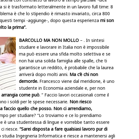
 si è trasformato letteralmente in un lavoro full time: 8
roblema è che lo stipendio è rimasto invariato, circa 800
 di questi tempi -aggiunge-, dopo questa esperienza
mi son
elto la prima”.
BARCOLLO MA NON MOLLO
– . In sintesi
studiare e lavorare in Italia non è impossibile
ma può essere una sfida molto selettiva e se
non hai una solida famiglia alle spalle, che ti
garantisce un reddito, è probabile che la laurea
arriverà dopo molti anni.
Ma c’è chi non
demorde.
Francesco viene dal meridione, è uno
studente in Economia aziendale e, per non
i arrangia come può
. ” Faccio lavori occasionali come il
no i soldi per le spese necessarie.
Non riesco
a faccio quello che posso. Non ci arrendiamo,
 tempo per studiare? “Lo troviamo e ce lo prendiamo
ece è una studentessa di lingue e vorrebbe tanto essere
ci riesce.
“Sarei disposta a fare qualsiasi lavoro pur di
 studia Ingegneria Informatica e riesce a mantenersi agli