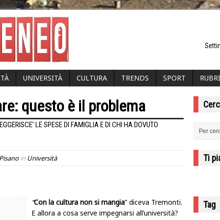
Setti
ITÀ
UNIVERSITÀ
CULTURA
TRENDS
SPORT
RUBR
are: questo è il problema
Cerc
EGGERISCE' LE SPESE DI FAMIGLIA E DI CHI HA DOVUTO
Ti p
Pisano
in
Università
“
Con la cultura non si mangia
” diceva Tremonti.
Tag
E allora a cosa serve impegnarsi all’università?