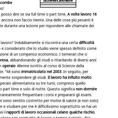
 incombe
po’
 posso dire se sia full time o part time.
A volte lavoro 16
tri ancora non faccio niente. Una delle cose più pesanti è
olte durante una lezione per rispondere alle chiamate dei
è lavoro? Indubbiamente si riscontra una certa
difficoltà
o e considerato che lo studio viene spesso definito come
nsione di un compenso economico. I temerari che ci
presa
, abbandonando gli studi o ritardando di diversi anni
un
operaio
48enne iscritto al corso di Scienze della
e. “Mi sono
immatricolato nel 2003
. In seguito, per
amente sospendere gli studi.
Il lavoro ha influito molto
eraio alimentarista su tre turni, compreso quello
 part time e solo di notte. Questo significa
non dormire
neamente frequentare i corsi e prepararsi gli esami.
 mi sono sentito costretto per motivi di salute (e non solo)
are e studiare per me è difficilissimo soprattutto se hai un
asi
i rapporti di lavoro occasionali celano qualche rischio
.
atena con contratto di lavoro a tempo parziale -dice