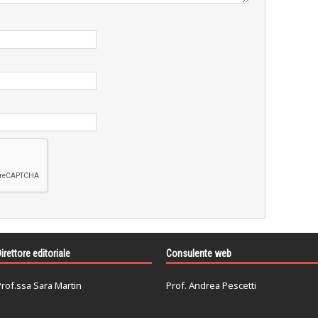
irettore editoriale
Consulente web
rof.ssa Sara Martin
Prof. Andrea Pescetti