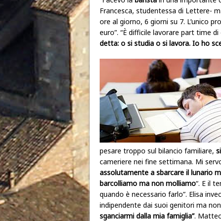
Francesca, studentessa di Lettere- ma
ore al giorno, 6 giorni su 7. L’unico p
euro”. “È difficile lavorare part time
detta: o si studia o si lavora. Io ho sc
pesare troppo sul bilancio familiare,
s
cameriere nei fine settimana. Mi servo
assolutamente a sbarcare il lunario m
barcolliamo ma non molliamo
“. E il
quando è necessario farlo”. Elisa inv
indipendente dai suoi genitori ma non 
sganciarmi dalla mia famiglia”
. Matteo