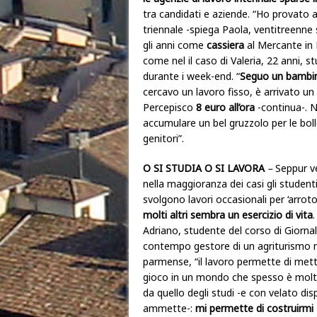
tra candidati e aziende. “Ho provato 
triennale -spiega Paola, ventitreenne 
gli anni come
cassiera
al Mercante in 
come nel il caso di Valeria, 22 anni, 
durante i week-end. “
Seguo un bambi
cercavo un lavoro fisso, è arrivato un
Percepisco
8 euro all’ora
-continua-. 
accumulare un bel gruzzolo per le bol
genitori”.
O SI STUDIA O SI LAVORA
–
Seppur v
nella maggioranza dei casi gli student
svolgono lavori occasionali per ‘arroto
molti altri sembra un esercizio di vita
.
Adriano, studente del corso di Giorna
contempo gestore di un agriturismo 
parmense, “il lavoro permette di mett
gioco in un mondo che spesso è molt
da quello degli studi -e con velato dis
ammette-:
mi permette di costruirmi