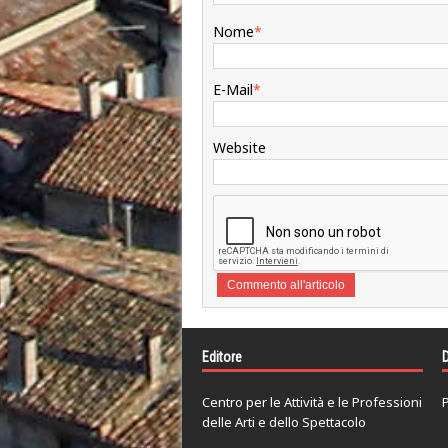
Nome
*
E-Mail
*
Website
Editore
D
Centro per le Attività e le Professioni
P
delle Arti e dello Spettacolo