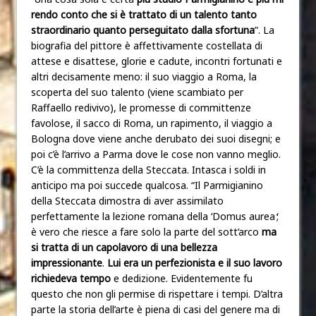
rendo conto che si è trattato di un talento tanto
straordinario quanto perseguitato dalla sfortuna
”. La
biografia del pittore è affettivamente costellata di
attese e disattese, glorie e cadute, incontri fortunati e
altri decisamente meno: il suo viaggio a Roma, la
scoperta del suo talento (viene scambiato per
Raffaello redivivo), le promesse di committenze
favolose, il sacco di Roma, un rapimento, il viaggio a
Bologna dove viene anche derubato dei suoi disegni; e
poi c’è l’arrivo a Parma dove le cose non vanno meglio.
C’è la committenza della Steccata. Intasca i soldi in
anticipo ma poi succede qualcosa. “Il Parmigianino
della Steccata dimostra di aver assimilato
perfettamente la lezione romana della ‘Domus aurea
‘
;
è vero che riesce a fare solo la parte del sott’arco
ma
si tratta di un capolavoro di una bellezza
impressionante
.
Lui era un perfezionista e il suo lavoro
richiedeva tempo
e dedizione. Evidentemente fu
questo che non gli permise di rispettare i tempi. D’altra
parte la storia dell’arte è piena di casi del genere ma di