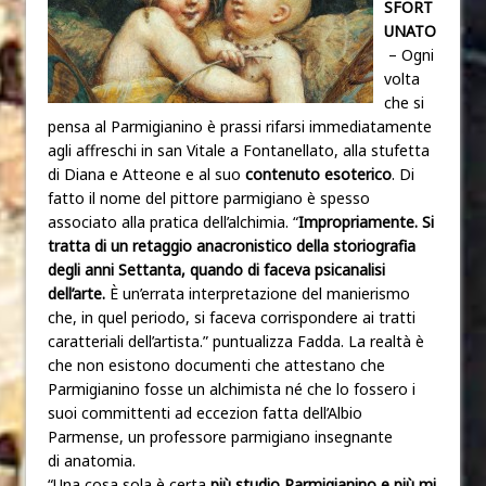
SFORT
UNATO
– Ogni
volta
che si
pensa al Parmigianino è prassi rifarsi immediatamente
agli affreschi in san Vitale a Fontanellato, alla stufetta
di Diana e Atteone e al suo
contenuto esoterico
. Di
fatto il nome del pittore parmigiano è spesso
associato alla pratica dell’alchimia. “
Impropriamente. Si
tratta di un retaggio anacronistico della storiografia
degli anni Settanta, quando di faceva psicanalisi
dell’arte.
È un’errata interpretazione del manierismo
che, in quel periodo, si faceva corrispondere ai tratti
caratteriali dell’artista.” puntualizza Fadda. La realtà è
che non esistono documenti che attestano che
Parmigianino fosse un alchimista né che lo fossero i
suoi committenti ad eccezion fatta dell’Albio
Parmense, un professore parmigiano insegnante
di anatomia.
“Una cosa sola è certa
più studio Parmigianino e più mi