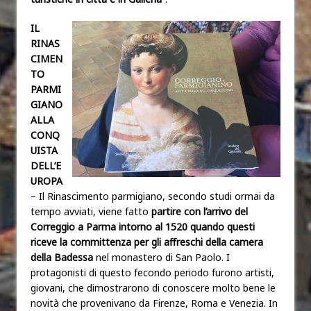
IL
RINAS
CIMEN
TO
PARMI
GIANO
ALLA
CONQ
UISTA
DELL’E
UROPA
– Il Rinascimento parmigiano, secondo studi ormai da
tempo avviati, viene fatto
partire con l’arrivo del
Correggio a Parma intorno al 1520 quando questi
riceve la committenza per gli affreschi della camera
della Badessa
nel monastero di San Paolo. I
protagonisti di questo fecondo periodo furono artisti,
giovani, che dimostrarono di conoscere molto bene le
novità che provenivano da Firenze, Roma e Venezia. In