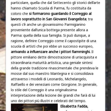
particolare, quella che dal Settecento gli storici dell’arte
hanno chiamato Scuola di Parma, fu costituita da
coloro che
si formarono guardando il Correggio al
lavoro soprattutto in San Giovanni Evangelista
; tra
questi c’è anche un giovanissimo Parmigianino
proveniente dall’unica bottega presente allora a
Parma: quella della sua famiglia. Si può dunque, a
ragione, definire Correggio come il capostipite di una
scuola di artisti che poi ebbe un successo europeo,
arrivando a influenzare anche i pittori fiamminghi.
Il
pittore emiliano dette dimostrazione di un’acquisita e
straordinaria maturità artistica, una geniale sintesi
della grande tradizione rinascimentale che prendeva le
mosse dal suo maestro Mantegna e si consolidava
attraverso i modelli di Leonardo, Michelangelo,
Raffaello e dei veneziani come Giorgione. In generale,
lo stile del Correggio è una originalissima
interpretazione della lezione dei grandi che farà di lui
uno dei pittori più illustri e celebrati del tempo.
Elisabetta Fadda,