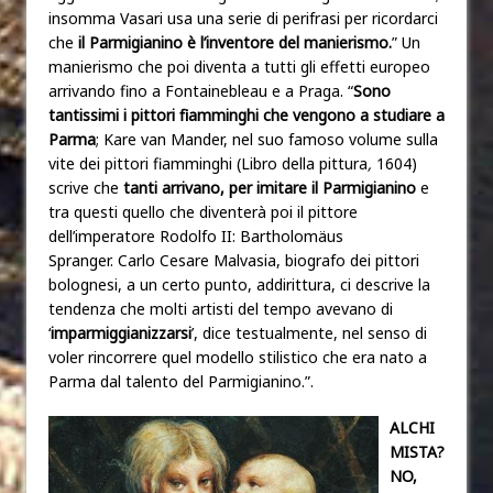
insomma Vasari usa una serie di perifrasi per ricordarci
che
il Parmigianino è l’inventore del manierismo.
” Un
manierismo che poi diventa a tutti gli effetti europeo
arrivando fino a Fontainebleau e a Praga. “
Sono
tantissimi i pittori fiamminghi che vengono a studiare a
Parma
; Kare van Mander, nel suo famoso volume sulla
vite dei pittori fiamminghi (Libro della pittura
,
1604)
scrive che
tanti arrivano, per imitare il Parmigianino
e
tra questi quello che diventerà poi il pittore
dell’imperatore Rodolfo II: Bartholomäus
Spranger. Carlo Cesare Malvasia, biografo dei pittori
bolognesi, a un certo punto, addirittura, ci descrive la
tendenza che molti artisti del tempo avevano di
‘
imparmiggianizzarsi
’, dice testualmente, nel senso di
voler rincorrere quel modello stilistico che era nato a
Parma dal talento del Parmigianino.”.
ALCHI
MISTA?
NO,