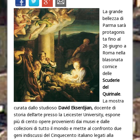
La grande
bellezza di
Parma sarà
protagonis
ta fino al
26 giugno a
Roma nella
blasonata
cornice
delle
Scuderie
del
Quirinale
.
La mostra
curata dallo studioso
David Ekserdjian,
docente di
storia dell’arte presso la Leicester University, espone
più di cento opere provenienti dai musei e dalle
collezioni di tutto il mondo e mette al confronto due
geni indiscussi del Cinquecento italiano legati alla