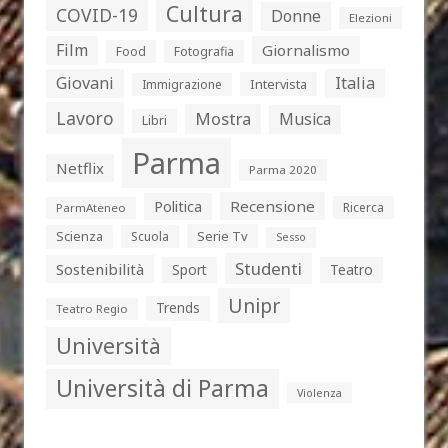
Cultura
COVID-19
Donne
Elezioni
Film
Giornalismo
Food
Fotografia
Giovani
Italia
Intervista
Immigrazione
Lavoro
Mostra
Musica
Libri
Parma
Netflix
Parma 2020
Politica
Recensione
Ricerca
ParmAteneo
Serie Tv
Scienza
Scuola
Sesso
Studenti
Sostenibilità
Sport
Teatro
Unipr
Trends
Teatro Regio
Università
Università di Parma
Violenza