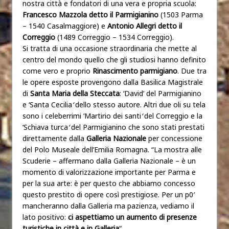
nostra città e fondatori di una vera e propria scuola:
Francesco Mazzola detto il Parmigianino
(1503 Parma
– 1540 Casalmaggiore) e
Antonio Allegri detto il
Correggio
(1489 Correggio – 1534 Correggio).
Si tratta di una occasione straordinaria che mette al
centro del mondo quello che gli studiosi hanno definito
come vero e proprio
Rinascimento parmigiano
. Due tra
le opere esposte provengono dalla Basilica Magistrale
di
Santa Maria della Steccata
: ‘David’ del Parmigianino
e ‘Santa Cecilia
‘
dello stesso autore. Altri due oli su tela
sono i celeberrimi ‘Martirio dei santi
‘
del Correggio e la
‘Schiava turca
‘
del Parmigianino che sono stati prestati
direttamente dalla
Galleria Nazionale
per concessione
del Polo Museale dell’Emilia Romagna. “La mostra alle
Scuderie – affermano dalla Galleria Nazionale – è un
momento di valorizzazione importante per Parma e
per la sua arte: è per questo che abbiamo concesso
questo prestito di opere così prestigiose. Per un p0′
mancheranno dalla Galleria ma pazienza, vediamo il
lato positivo:
ci aspettiamo un aumento di presenze
turistiche in città e in Galleria
“.