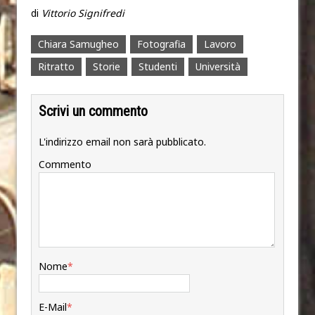
di
Vittorio Signifredi
Chiara Samugheo
Fotografia
Lavoro
Ritratto
Storie
Studenti
Università
Scrivi un commento
L'indirizzo email non sarà pubblicato.
Commento
Nome
*
E-Mail
*