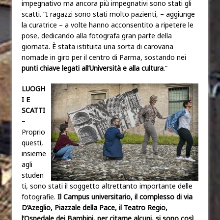
impegnativo ma ancora più impegnativi sono stati gli
scatti. “I ragazzi sono stati molto pazienti, – aggiunge
la curatrice – a volte hanno acconsentito a ripetere le
pose, dedicando alla fotografa gran parte della
giornata. È stata istituita una sorta di carovana
nomade in giro per il centro di Parma, sostando nei
punti chiave legati all’Università e alla cultura
.”
LUOGH
I E
SCATTI
–
Proprio
questi,
insieme
agli
studen
ti, sono stati il soggetto altrettanto importante delle
fotografie.
Il Campus universitario, il complesso di via
D’Azeglio, Piazzale della Pace, il Teatro Regio,
l’Ospedale dei Bambini, per citarne alcuni, si sono così