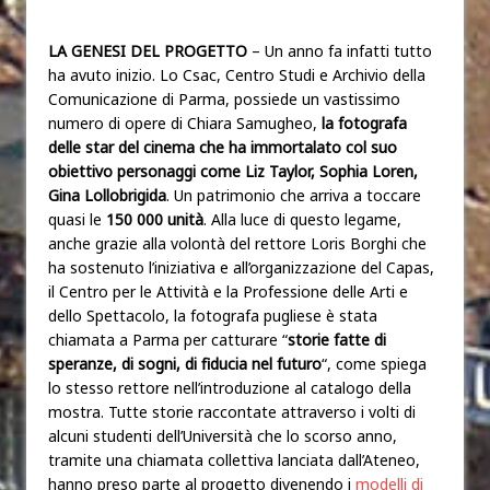
LA GENESI DEL PROGETTO
– Un anno fa infatti tutto
ha avuto inizio. Lo Csac, Centro Studi e Archivio della
Comunicazione di Parma, possiede un vastissimo
numero di opere di Chiara Samugheo,
la fotografa
delle star del cinema che ha immortalato col suo
obiettivo personaggi come Liz Taylor, Sophia Loren,
Gina Lollobrigida
. Un patrimonio che arriva a toccare
quasi le
150 000 unità
. Alla luce di questo legame,
anche grazie alla volontà del rettore Loris Borghi che
ha sostenuto l’iniziativa e all’organizzazione del Capas,
il Centro per le Attività e la Professione delle Arti e
dello Spettacolo, la fotografa pugliese è stata
chiamata a Parma per catturare “
storie fatte di
speranze, di sogni, di fiducia nel futuro
“, come spiega
lo stesso rettore nell’introduzione al catalogo della
mostra. Tutte storie raccontate attraverso i volti di
alcuni studenti dell’Università che lo scorso anno,
tramite una chiamata collettiva lanciata dall’Ateneo,
hanno preso parte al progetto divenendo i
modelli di