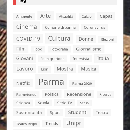
Arte
Capas
Attualità
Calcio
Ambiente
Cinema
Comune di parma
Coronavirus
Cultura
COVID-19
Donne
Elezioni
Film
Giornalismo
Food
Fotografia
Giovani
Italia
Intervista
Immigrazione
Lavoro
Mostra
Musica
Libri
Parma
Netflix
Parma 2020
Politica
Recensione
Ricerca
ParmAteneo
Serie Tv
Scienza
Scuola
Sesso
Studenti
Sostenibilità
Sport
Teatro
Unipr
Trends
Teatro Regio