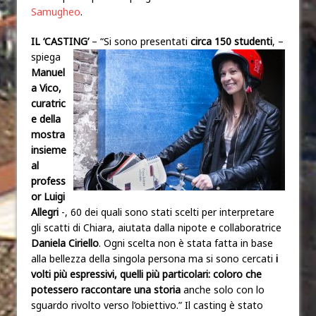
Samugheo
.
IL ‘CASTING’
– “Si sono presentati
circa 150 studenti
, –
spiega
Manuel
a Vico,
curatric
e della
mostra
insieme
al
profess
or Luigi
Allegri
-, 60 dei quali sono stati scelti per interpretare
gli scatti di Chiara, aiutata dalla nipote e collaboratrice
Daniela Ciriello
. Ogni scelta non è stata fatta in base
alla bellezza della singola persona ma si sono cercati
i
volti più espressivi, quelli più particolari: coloro che
potessero raccontare una storia
anche solo con lo
sguardo rivolto verso l’obiettivo.” Il casting è stato