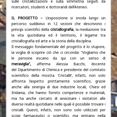
sulle cristallizzazioni e sulla simmetria seguiti da
ricercatori, studenti e dottorandi dell’Ateneo.
IL PROGETTO –
L’esposizione si snoda lungo un
percorso suddiviso in 12 sezioni che descrivono i
principi scientifici della
cristallografia
, la mediazione tra
la vita quotidiana ed il territorio, il legame tra
cristallografia ed arte e la storia della disciplina.
Il messaggio fondamentale del progetto è lo stupore,
la voglia di scoprire ciò che ci circonda: “Vogliamo che
le persone escano da qui con un senso di
meraviglia”,
afferma Alessia Bacchi, docente
del Dipartimento di Chimica e presidente del comitato
scientifico della mostra. ‘Cristalli!’, infatti, non solo
affronta l’aspetto prettamente scientifico, grazie
anche alla sinergia di due industrie locali, Chiesi ed
Eridania, che hanno fornito competenze e materiali,
ma ha anche cercato di avvicinare i visitatori alle
diverse realtà quotidiane nelle quali è possibile trovare i
cristalli. Questi, infatti, non sono solo utilizzati per
scopi farmaceutici o scientifici, ma entrano nella