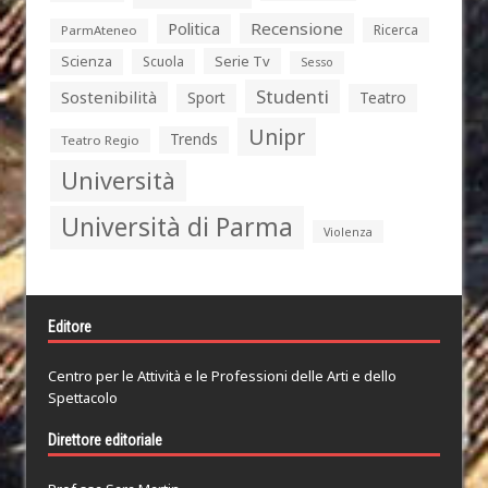
Politica
Recensione
Ricerca
ParmAteneo
Serie Tv
Scienza
Scuola
Sesso
Studenti
Sostenibilità
Sport
Teatro
Unipr
Trends
Teatro Regio
Università
Università di Parma
Violenza
Editore
Centro per le Attività e le Professioni delle Arti e dello
Spettacolo
Direttore editoriale