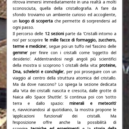
ritrova immersi immediatamente in una realtà a molti
sconosciuta, quella della cristallografia. A fare da
sfondo troviamo un ambiente curioso ed accogliente,
un
luogo di scoperta
che permette di sorprendersi ad
ogni passo.
Il percorso delle
12 sezioni
parte da ‘Cristalli intorno a
noi’ per scoprire ‘
le mille facce di formaggio, zucchero,
terme e medicine
‘, segue poi un tuffo nel ‘fascino delle
gemme
‘ per finire con i cristalli come ‘oggetto del
desiderio’. Addentrandosi negli angoli più scientifici
della mostra si scoprono ‘i cristalli della vita:
proteine,
Dna, scheletri e conchiglie
‘, per poi proseguire con un
viaggio al centro della struttura atomica del cristallo.
Ma da dove nascono? Lo spiega la sezione dedicata
alla ‘vita dei cristalli: nascita e crescita, dalle grotte di
Naica allo Space Shuttle’. Si continua poi con ‘sotto
terra e dallo spazio:
minerali e meteoriti
‘
e, riavvicinandosi al quotidiano, la mostra propone le
‘applicazioni funzionali’ dei cristalli. Ma
l’esposizione offre anche la possibilità di
scoprire
tecniche ed esperimenti
e la
storia della