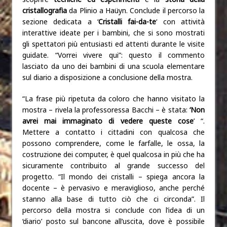
cristallografia
da Plinio a Haüyn. Conclude il percorso la
sezione dedicata a ‘
Cristalli fai-da-te
‘ con attività
interattive ideate per i bambini, che si sono mostrati
gli spettatori più entusiasti ed attenti durante le visite
guidate. “Vorrei vivere qui”: questo il commento
lasciato da uno dei bambini di una scuola elementare
sul diario a disposizione a conclusione della mostra.
“La frase più ripetuta da coloro che hanno visitato la
mostra – rivela la professoressa Bacchi – è stata:
‘Non
avrei mai immaginato di vedere queste cose
’ “.
Mettere a contatto i cittadini con qualcosa che
possono comprendere, come le farfalle, le ossa, la
costruzione dei computer, è quel qualcosa in più che ha
sicuramente contribuito al grande successo del
progetto. “Il mondo dei cristalli – spiega ancora la
docente – è pervasivo e meraviglioso, anche perché
stanno alla base di tutto ciò che ci circonda”. Il
percorso della mostra si conclude con l’idea di un
‘diario’ posto sul bancone all’uscita, dove è possibile