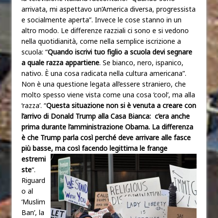
arrivata, mi aspettavo un’America diversa, progressista
e socialmente aperta”. Invece le cose stanno in un
altro modo. Le differenze razziali ci sono e si vedono
nella quotidianità, come nella semplice iscrizione a
scuola: “
Quando iscrivi tuo figlio a scuola devi segnare
a quale razza appartiene
. Se bianco, nero, ispanico,
nativo. È una cosa radicata nella cultura americana”.
Non è una questione legata all’essere straniero, che
molto spesso viene vista come una cosa ‘cool’, ma alla
‘razza’. “
Questa situazione non si è venuta a creare con
l’arrivo di Donald Trump alla Casa Bianca: c’era anche
prima durante l’amministrazione Obama. La differenza
è che Trump parla così perché deve arrivare alle fasce
più basse, ma così f
acendo legittima le frange
estremi
ste
“.
Riguard
o al
‘Muslim
Ban’, la