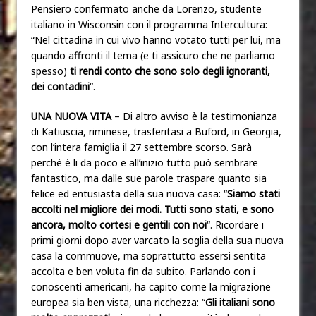
Pensiero confermato anche da Lorenzo, studente
italiano in Wisconsin con il programma Intercultura:
“Nel cittadina in cui vivo hanno votato tutti per lui, ma
quando affronti il tema (e ti assicuro che ne parliamo
spesso)
ti rendi conto che sono solo degli ignoranti,
dei contadini
“.
UNA NUOVA VITA
– Di altro avviso è la testimonianza
di Katiuscia, riminese, trasferitasi a Buford, in Georgia,
con l’intera famiglia il 27 settembre scorso. Sarà
perché è li da poco e all’inizio tutto può sembrare
fantastico, ma dalle sue parole traspare quanto sia
felice ed entusiasta della sua nuova casa: “
Siamo stati
accolti nel migliore dei modi. Tutti sono stati, e sono
ancora, molto cortesi e gentili con noi
“. Ricordare i
primi giorni dopo aver varcato la soglia della sua nuova
casa la commuove, ma soprattutto essersi sentita
accolta e ben voluta fin da subito. Parlando con i
conoscenti americani, ha capito come la migrazione
europea sia ben vista, una ricchezza: “
Gli italiani sono