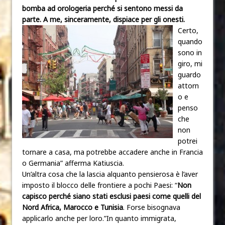
bomba ad orologeria perché si sentono messi da
parte. A me, sincera
mente, dispiace per gli onesti.
Certo,
quando
sono in
giro, mi
guardo
attorn
o e
penso
che
non
potrei
tornare a casa, ma potrebbe accadere anche in Francia
o Germania” afferma Katiuscia.
Un’altra cosa che la lascia alquanto pensierosa è l’aver
imposto il blocco delle frontiere a pochi Paesi: “
Non
capisco perché siano stati esclusi paesi come quelli del
Nord Africa, Marocco e Tunisia
. Forse bisognava
applicarlo anche per loro.”In quanto immigrata,