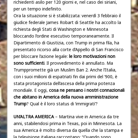
richiedenti asilo per 120 giorni e, nel caso dei siriani,
per un tempo indefinito.
Ora la situazione si è stabilizzata: venerdì 3 febbraio il
giudice federale James Robart di Seattle ha accolto la
richiesta degli Stati di Washington e Minnesota
bloccando l’ordine esecutivo temporaneamente. Il
Dipartimento di Giustizia, con Trump in prima fila, ha
presentato ricorso alla corte d’Appello di San Francisco
per bloccare l’azione legale:
le loro motivazioni non
sono sufficienti
. Il provvedimento è annullato. Ma
Trumppromette già un Muslim Ban 2. Anche l’Italia,
con i suoi milioni di espatriati fin dai primi del ‘900, è
stata protagonista dell’ascesa della prima potenza
mondiale. E oggi,
cosa ne pensano i nostri connazionali
che abitano in America della nuova amministrazione
Trump
? Qual è il loro status di ‘immigrati’?
UN’ALTRA AMERICA
– Martina vive in America da tre
anni, stabilendosi prima in Texas, poi in Minnesota. La
sua America è molto diversa da quella che la stampa e
la televisione italiana raccontano: “Quando sono