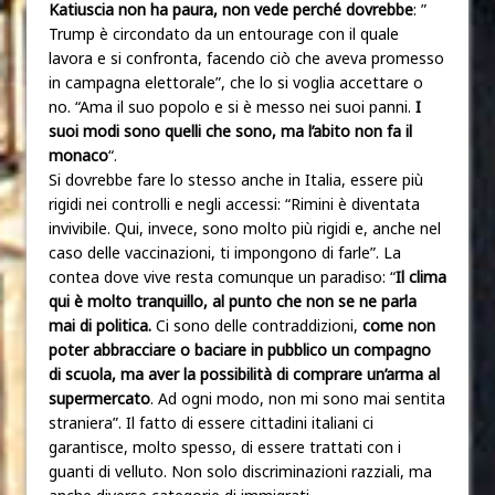
Katiuscia non ha paura, non vede perché dovrebbe
: ”
Trump è circondato da un entourage con il quale
lavora e si confronta, facendo ciò che aveva promesso
in campagna elettorale”, che lo si voglia accettare o
no. “Ama il suo popolo e si è messo nei suoi panni.
I
suoi modi sono quelli che sono, ma l’abito non fa il
monaco
“.
Si dovrebbe fare lo stesso anche in Italia, essere più
rigidi nei controlli e negli accessi: “Rimini è diventata
invivibile. Qui, invece, sono molto più rigidi e, anche nel
caso delle vaccinazioni, ti impongono di farle”. La
contea dove vive resta comunque un paradiso: “
Il clima
qui è molto tranquillo, al punto che non se ne parla
mai di politica.
Ci sono delle contraddizioni,
come non
poter abbracciare o baciare in pubblico un compagno
di scuola, ma aver la possibilità di comprare un’arma al
supermercato
. Ad ogni modo, non mi sono mai sentita
straniera”. Il fatto di essere cittadini italiani ci
garantisce, molto spesso, di essere trattati con i
guanti di velluto. Non solo discriminazioni razziali, ma