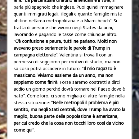
aria: “
La percentuale di latino americani è il 70%
, si
parla più spagnolo che inglese. Puoi quindi immaginare
quanti immigrati legali, illegali e quante famiglie miste
abitino nell’area metropolitana e a Miami beach”. Si
tratta di persone che vivono negli States da anni,
lavorando e pagando le tasse come chiunque altro.
“
C’è confusione e paura, tutti ne parlano
.
Molti non
avevano preso seriamente le parole di Trump in
campagna elettorale
“. Valentina si trova lì con un
permesso di soggiorno per motivo di studio, ma non
sa cosa potrà accadere in futuro: “
Il mio ragazzo è
messicano. Viviamo assieme da un anno, ma non
sappiamo come finirà.
Forse saremo costretti a dirci
addio un giorno perché dovrà tornare nel Paese dove è
nato”. Come loro, ci sono migliaia di altre famiglie nella
stessa situazione: “
Nelle metropoli il problema è più
sentito, ma negli Stati centrali, dove Trump ha avuto la
meglio, buona parte della popolazione è americana,
per cui credo che la cosa non tocchi loro così da vicino
come qui
“.