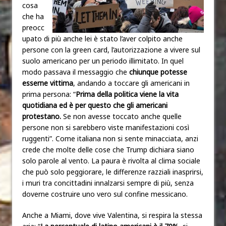
cosa
che ha
preocc
upato di più anche lei è stato l’aver colpito anche
persone con la green card, l’autorizzazione a vivere sul
suolo americano per un periodo illimitato. In quel
modo passava il messaggio che
chiunque potesse
esserne vittima
, andando a toccare gli americani in
prima persona: “
Prima della politica viene la vita
quotidiana ed è per questo che gli americani
protestano.
Se non avesse toccato anche quelle
persone non si sarebbero viste manifestazioni così
ruggenti”. Come italiana non si sente minacciata, anzi
crede che molte delle cose che Trump dichiara siano
solo parole al vento. La paura è rivolta al clima sociale
che può solo peggiorare, le differenze razziali inasprirsi,
i muri tra concittadini innalzarsi sempre di più, senza
doverne costruire uno vero sul confine messicano.
Anche a Miami, dove vive Valentina, si respira la stessa