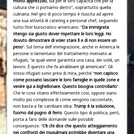
molto apprezzati
, sia per le loro capacità che per la
cultura che ci portiamo dietro”, soprattutto quella
culinaria. Nel giro di poco tempo è riuscita ad aprire
una sua attività di catering e personal chef, seguendo
tutto l’iter burocratico americano: “
Da immigrata
ritengo sia giusto dover rispettare le loro leggi. Ho
dovuto dimostrare di voler stare lì e di non essere un
peso
“. Sul tema dell’ immigrazione, anche in America le
persone si lamentano del trattamento riservato ai
rifugiati, “ai quali viene garantita una casa, dei soldi, un
lavoro. È questo che fa arrabbiare gli americani”. Gli
stessi rifugiati sono presi di mira, perché “
non capisco
come possano lasciare le loro famiglie in quelle zone e
venire qui a bighellonare. Questo bisogna controllarlo
“.
Che le cose stiano effettivamente così, oppure siano
molto più complesse di come vengono raccontate,
non basta a far cambiare idea:
Trump è la soluzione,
l’uomo dal pugno di ferro
. Questo tipo di politica, però,
porta a farsi delle domande sulle possibili
conseguenze: “
C’è chi dice che questo atteggiamento
nei confronti dei musulmani potrebbe diventare una