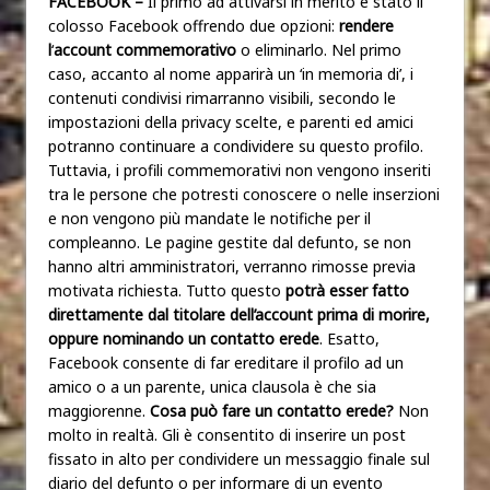
FACEBOOK –
Il primo ad attivarsi in merito è stato il
colosso Facebook offrendo due opzioni:
rendere
l
‘
account commemorativo
o eliminarlo. Nel primo
caso, accanto al nome apparirà un ‘in memoria di’, i
contenuti condivisi rimarranno visibili, secondo le
impostazioni della privacy scelte, e parenti ed amici
potranno continuare a condividere su questo profilo.
Tuttavia, i profili commemorativi non vengono inseriti
tra le persone che potresti conoscere o nelle inserzioni
e non vengono più mandate le notifiche per il
compleanno. Le pagine gestite dal defunto, se non
hanno altri amministratori, verranno rimosse previa
motivata richiesta. Tutto questo
potrà esser fatto
direttamente dal titolare dell’account prima di morire,
oppure nominando un contatto erede
. Esatto,
Facebook consente di far ereditare il profilo ad un
amico o a un parente, unica clausola è che sia
maggiorenne.
Cosa può fare un contatto erede?
Non
molto in realtà. Gli è consentito di inserire un post
fissato in alto per condividere un messaggio finale sul
diario del defunto o per informare di un evento