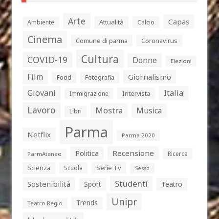
Arte
Capas
Attualità
Calcio
Ambiente
Cinema
Comune di parma
Coronavirus
Cultura
COVID-19
Donne
Elezioni
Film
Giornalismo
Food
Fotografia
Giovani
Italia
Intervista
Immigrazione
Lavoro
Mostra
Musica
Libri
Parma
Netflix
Parma 2020
Politica
Recensione
Ricerca
ParmAteneo
Serie Tv
Scienza
Scuola
Sesso
Studenti
Sostenibilità
Sport
Teatro
Unipr
Trends
Teatro Regio