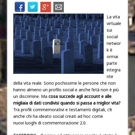
La vita
virtuale
sui
social
networ
k è
ormai
parte
integra
nte
della vita reale. Sono pochissime le persone che non
hanno almeno un profilo social e anche l’età non è più
un discrimine. Ma
cosa succede agli account e alle
migliaia di dati condivisi quando si passa a miglior vita?
Tra profili commemorativi e testamenti digitali, c’è
anche chi ha ideato social creati ad hoc come
nuovi luoghi di commemorazione 2.0.