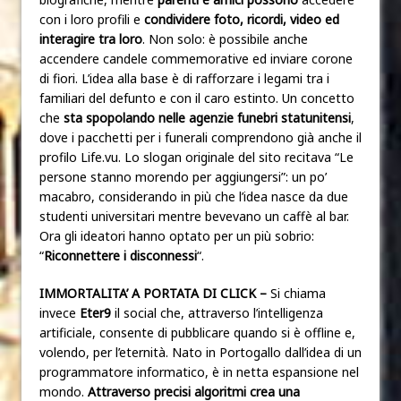
con i loro profili e
condividere foto, ricordi, video ed
interagire tra loro
. Non solo: è possibile anche
accendere candele commemorative ed inviare corone
di fiori. L’idea alla base è di rafforzare i legami tra i
familiari del defunto e con il caro estinto. Un concetto
che
sta spopolando nelle agenzie funebri statunitensi
,
dove i pacchetti per i funerali comprendono già anche il
profilo Life.vu. Lo slogan originale del sito recitava “Le
persone stanno morendo per aggiungersi”: un po’
macabro, considerando in più che l’idea nasce da due
studenti universitari mentre bevevano un caffè al bar.
Ora gli ideatori hanno optato per un più sobrio:
“
Riconnettere i disconnessi
“.
IMMORTALITA’ A PORTATA DI CLICK –
Si chiama
invece
Eter9
il social che, attraverso l’intelligenza
artificiale, consente di pubblicare quando si è offline e,
volendo, per l’eternità. Nato in Portogallo dall’idea di un
programmatore informatico, è in netta espansione nel
mondo.
Attraverso precisi algoritmi crea una