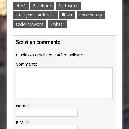
eter9
Facebook
Instagram
intelligenza artificiale
lifevu
ripcemetery
social network
Twitter
Scrivi un commento
L'indirizzo email non sarà pubblicato.
Commento
Nome
*
E-Mail
*