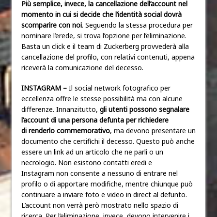
Più semplice, invece, la cancellazione dell’account nel
momento in cui si decide che l’identità social dovrà
scomparire con noi
. Seguendo la stessa procedura per
nominare l’erede, si trova l’opzione per l’eliminazione.
Basta un click e il team di Zuckerberg provvederà alla
cancellazione del profilo, con relativi contenuti, appena
riceverà la comunicazione del decesso.
INSTAGRAM –
Il social network fotografico per
eccellenza offre le stesse possibilità ma con alcune
differenze. Innanzitutto,
gli utenti possono segnalare
l’account di una persona defunta per richiedere
di renderlo commemorativo
, ma devono presentare un
documento che certifichi il decesso. Questo può anche
essere un link ad un articolo che ne parli o un
necrologio. Non esistono contatti eredi e
Instagram non consente a nessuno di entrare nel
profilo o di apportare modifiche, mentre chiunque può
continuare a inviare foto e video in direct al defunto.
L’account non verrà però mostrato nello spazio di
ricerca. Per l’eliminazione, invece, devono intervenire i