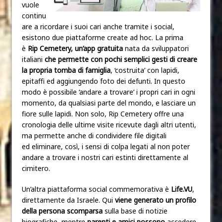
vuole
continu
are a ricordare i suoi cari anche tramite i social,
esistono due piattaforme create ad hoc. La prima
è
Rip Cemetery, un’app gratuita
nata da sviluppatori
italiani
che permette con pochi semplici gesti di creare
la propria tomba di famiglia
, ‘costruita’ con lapidi,
epitaffi ed aggiungendo foto dei defunti. In questo
modo è possibile ‘andare a trovare’ i propri cari in ogni
momento, da qualsiasi parte del mondo, e lasciare un
fiore sulle lapidi. Non solo, Rip Cemetery offre una
cronologia delle ultime visite ricevute dagli altri utenti,
ma permette anche di condividere file digitali
ed eliminare, così, i sensi di colpa legati al non poter
andare a trovare i nostri cari estinti direttamente al
cimitero.
Un’altra piattaforma social commemorativa è
Life.VU
,
direttamente da Israele. Qui
viene generato un profilo
della persona scomparsa
sulla base di notizie
biografiche, mentre
parenti e amici possono
accedere