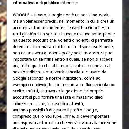
informativo o di pubblico interesse
.
GOOGLE –
E’ vero, Google non è un social network,
ma a voler esser precisi, nel momento in cui si crea un
account automaticamente si è iscritti a Google+, a
tutti gli effetti un social. Chiunque usi uno smartphone
ha questo account che, volenti o nolenti, ci permette
di tenere sincronizzati tutti i nostri dispositivi. Ebbene,
non c’è una vera e propria policy post mortem. Si può
impostare un termine entro il quale, se non si accede
più, tutto quello che abbiamo salvato e connesso al
nostro indirizzo Gmail verrà cancellato o usato da
Google secondo le nostre indicazioni, come ad
esempio condividerlo con un
contatto fiduciario
da noi
scelto
. Infatti, attraverso la gestione del proprio
account si può fornire una lista di massimo dieci
indirizzi email che, in caso di inattività,
avranno possibilità di gestire il profilo Google,
compreso quello YouTube. Infine, si deve impostare
una risposta automatica che verrà inviata alla ricezione
di ogni nuovo messaggio, così da avvertire che