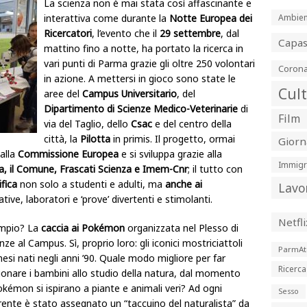
La scienza non è mai stata così affascinante e
interattiva come durante la
Notte Europea dei
Ambien
Ricercatori
, l’evento che il
29 settembre
, dal
Capa
mattino fino a notte, ha portato la ricerca in
vari punti di Parma grazie gli oltre 250 volontari
Corona
in azione. A mettersi in gioco sono state le
Cul
aree del
Campus Universitario
, del
Dipartimento di Scienze Medico-Veterinarie
di
Film
via del Taglio, dello
Csac
e del centro della
città, la
Pilotta
in primis. Il progetto, ormai
Giorn
alla
Commissione Europea
e si sviluppa grazie alla
Immigr
rma, il Comune, Frascati Scienza e Imem-Cnr
; il tutto con
ifica
non solo a studenti e adulti, ma
anche ai
Lavo
iative, laboratori e ‘prove’ divertenti e stimolanti.
Netfli
mpio? La
caccia ai Pokémon
organizzata nel Plesso di
nze al Campus. Sì, proprio loro: gli iconici mostriciattoli
ParmAt
esi nati negli anni ’90. Quale modo migliore per far
Ricerca
onare i bambini allo studio della natura, dal momento
okémon si ispirano a piante e animali veri? Ad ogni
Sesso
ente è stato assegnato un “taccuino del naturalista” da