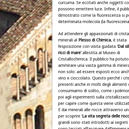
curcuma. Se eccitati anche oggetti com
possono emettere luce. Infine, il pub
dimostrato come la fluorescenza si po
determinata molecola (la fluoresceina
Ad attendere gli appassionati di cristal
minerali al
Plesso di Chimica
, è stata
l’esposizione con visita guidata ‘
Dal sil
ricci di mare’
allestita al Museo di
Cristallochimica. Il pubblico ha potuto
ammirare una vasta gamma di minera
non solo: ad essere esposti ecco anc
vino e cioccolato. Questo perché i cris
presenti anche in molti degli alimenti
consumiamo di solito, come i polimorf
poi agli esperimenti sulla cristallizzazi
per capire come questa viene utilizzat
E dai minerali alle rocce attraverso u
per scoprire ‘
La vita segreta delle roc
grandi sono stati introdotti ai segreti 
sono lasciati affascinare dall’immensa 