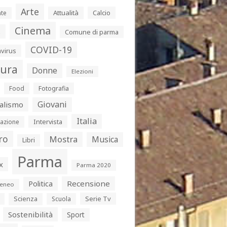
Arte
Attualità
Calcio
te
Cinema
s
Comune di parma
COVID-19
virus
tura
Donne
Elezioni
Food
Fotografia
Giovani
alismo
Italia
Intervista
azione
ro
Mostra
Musica
Libri
Parma
x
Parma 2020
Politica
Recensione
eneo
Serie Tv
Scienza
Scuola
Sostenibilità
Sport