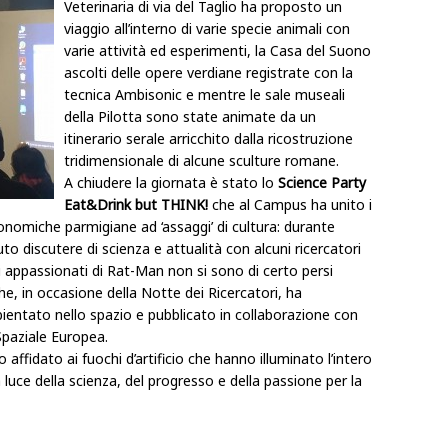
Veterinaria di via del Taglio ha proposto un
viaggio all’interno di varie specie animali con
varie attività ed esperimenti, la Casa del Suono
ascolti delle opere verdiane registrate con la
tecnica Ambisonic e mentre le sale museali
della Pilotta sono state animate da un
itinerario serale arricchito dalla ricostruzione
tridimensionale di alcune sculture romane.
A chiudere la giornata è stato lo
Science Party
Eat&Drink but THINK!
che al Campus ha unito
i
ronomiche parmigiane ad ‘assaggi’ di cultura: durante
otuto discutere di scienza e attualità con alcuni ricercatori
li appassionati di Rat-Man non si sono di certo persi
e, in occasione della Notte dei Ricercatori, ha
ientato nello spazio e
pubblicato in collaborazione con
 Spaziale Europea
.
 affidato ai fuochi d’artificio che hanno illuminato l’intero
uce della scienza, del progresso e della passione per la