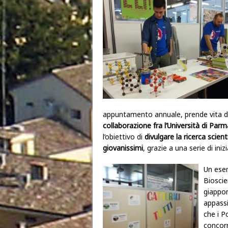
appuntamento annuale, prende vita d
collaborazione fra l’Università di Pa
l’obiettivo di
divulgare la ricerca scient
giovanissimi
, grazie a una serie di iniz
Un ese
Bioscie
giappon
appassi
che i P
concorr