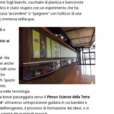
e fogli bianchi, cucchiaini di plastica e banconote
blico è stato stupito con un esperimento che ha
ssa “accendere” e “spegnere” con l’utilizzo di una
) immersa nell’acqua.
li e
icio ai
li. Ma
he anche
talli sono
 che
i. Spazio
one,
a nella tecnologia.
na breve passeggiata verso il
Plesso Scienze della Terra
ce
” attraverso un’esposizione guidata in cui bambini e
dell’orogenesi, il processo di formazione dei rilievi, e si
varietà dei materiali esposti.