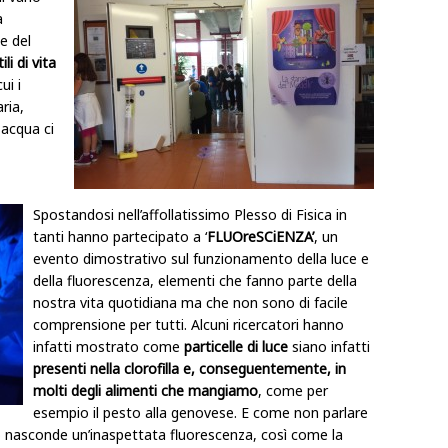
a
le del
li di vita
ui i
ria,
acqua ci
Spostandosi nell’affollatissimo Plesso di Fisica in
tanti hanno partecipato a ‘
FLUOreSCiENZA’
, un
evento dimostrativo sul funzionamento della luce e
della fluorescenza, elementi che fanno parte della
nostra vita quotidiana ma che non sono di facile
comprensione per tutti. Alcuni ricercatori hanno
infatti mostrato come
particelle di luce
siano infatti
presenti nella clorofilla e, conseguentemente, in
molti degli alimenti che mangiamo
, come per
esempio il pesto alla genovese. E come non parlare
o nasconde un’inaspettata fluorescenza, così come la