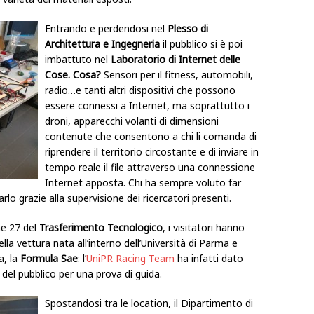
Entrando e perdendosi nel
Plesso di
Architettura e Ingegneria
il pubblico si è poi
imbattuto nel
Laboratorio di Internet delle
Cose. Cosa?
Sensori per il fitness, automobili,
radio…e tanti altri dispositivi che possono
essere connessi a Internet, ma soprattutto i
droni, apparecchi volanti di dimensioni
contenute che consentono a chi li comanda di
riprendere il territorio circostante e di inviare in
tempo reale il file attraverso una connessione
Internet apposta. Chi ha sempre voluto far
rlo grazie alla supervisione dei ricercatori presenti.
one 27 del
Trasferimento Tecnologico
, i visitatori hanno
la vettura nata all’interno dell’Università di Parma e
a, la
Formula Sae
: l’
UniPR Racing Team
ha infatti dato
 del pubblico per una prova di guida.
Spostandosi tra le location, il Dipartimento di