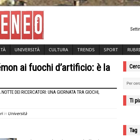
Setti
ITÀ
UNIVERSITÀ
CULTURA
TRENDS
SPORT
RUBR
mon ai fuochi d’artificio: è la
Cerc
 NOTTE DEI RICERCATORI: UNA GIORNATA TRA GIOCHI,
Ti p
ri
in
Università
Tag