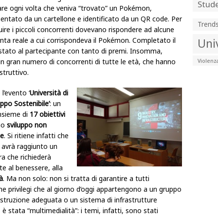
Stude
re ogni volta che veniva “trovato” un Pokémon,
entato da un cartellone e identificato da un QR code. Per
Trend
ire i piccoli concorrenti dovevano rispondere ad alcune
anta reale a cui corrispondeva il Pokémon. Completato il
Uni
testato al partecipante con tanto di premi. Insomma,
 un gran numero di concorrenti di tutte le età, che hanno
Violenz
struttivo.
l’evento ‘
Università di
po Sostenibile’
: un
insieme di
17 obiettivi
no
sviluppo non
ne
. Si ritiene infatti che
 avrà raggiunto un
ra che richiederà
te al benessere, alla
à
. Ma non solo: non si tratta di garantire a tutti
e privilegi che al giorno d’oggi appartengono a un gruppo
istruzione adeguata o un sistema di infrastrutture
o è stata “multimedialità”: i temi, infatti, sono stati