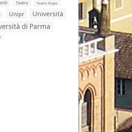
nti
Teatro
Teatro Regio
Università
Unipr
s
versità di Parma
a