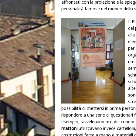
affrontati con la proiezione e la spieg
personalità famose nel mondo dello s
Il 
del 
alla
elem
per
orga
uma
seme
sche
sch
alte
sono
stor
possibilità di mettersi in prima persona
rispondere a una serie di questionari fi
esempio, l’avvelenamento dei condor d
mattoni
utilizzavano invece cartelloni
costruzioni fatte a mano e materiali d