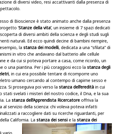
azione di diversi video, resi accattivanti dalla presenza di
pettacolo.
Plesso di Bioscienze è stato animato anche dalla presenza
progetto ‘
Stanze della vita’
, un insieme di 7 spazi dedicati
 scoperta di diversi ambiti della scienza e degli studi sugli
enti naturali. Ed ecco quindi decine di bambini riempire,
 esempio, la
stanza dei modelli
, dedicata a una “sfilata” di
nismi in vitro che andavano dal batterio alle cellule
ne e da cui si poteva portare a casa, come ricordo, un
 o una piantina. Per i più coraggiosi ecco la
stanza degli
letri
, in cui era possibile tentare di ricomporre uno
eletro umano cercando al contempo di capirne sesso e
zza. Si proseguiva poi verso la
stanza dell’eredità
in cui
 stati svelati i misteri del nostro codice, il Dna, e la sua
ia. La
stanza dell’Apprendista Ricercatore
offriva la
 al servizio della scienza: chi voleva poteva infatti
nalizzati a raccogliere dati su ricerche riguardanti, per
ella California.
La
stanza dei sensi
e la
stanza dei
,
i vario