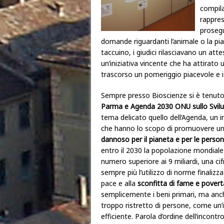
compila
rappres
prosegu
domande riguardanti l’animale o la pi
taccuino, i giudici rilasciavano un at
un’iniziativa vincente che ha attirato
trascorso un pomeriggio piacevole e i
Sempre presso Bioscienze si è tenuto 
Parma e Agenda 2030 ONU sullo Svilup
tema delicato quello dell’Agenda, un 
che hanno lo scopo di promuovere u
dannoso per il pianeta e per le perso
entro il 2030 la popolazione mondiale
numero superiore ai 9 miliardi, una cif
sempre più l’utilizzo di norme finalizza
pace e alla
sconfitta di fame e povert
semplicemente i beni primari, ma anch
troppo ristretto di persone, come un’
efficiente. Parola d’ordine dell’incontr