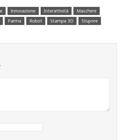
ne
Innovazione
Interattività
Maschere
Parma
Robot
Stampa 3D
Stupore
.