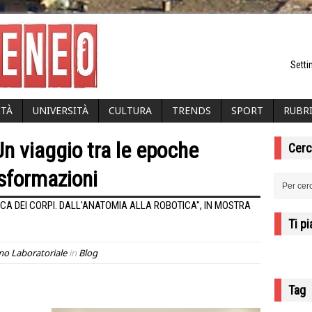
Setti
ITÀ
UNIVERSITÀ
CULTURA
TRENDS
SPORT
RUBR
Un viaggio tra le epoche
Cerc
asformazioni
CA DEI CORPI. DALL'ANATOMIA ALLA ROBOTICA", IN MOSTRA
Ti p
mo Laboratoriale
in
Blog
Tag