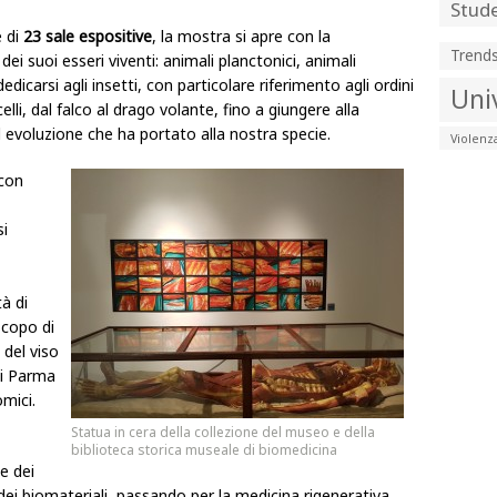
Stude
e di
23 sale espositive
, la mostra si apre con la
Trend
i suoi esseri viventi: animali planctonici, animali
edicarsi agli insetti, con particolare riferimento agli ordini
Uni
celli, dal falco al drago volante, fino a giungere alla
d evoluzione che ha portato alla nostra specie.
Violenz
con
si
à di
scopo di
 del viso
di Parma
mici.
Statua in cera della collezione del museo e della
biblioteca storica museale di biomedicina
le dei
ei biomateriali, passando per la medicina rigenerativa