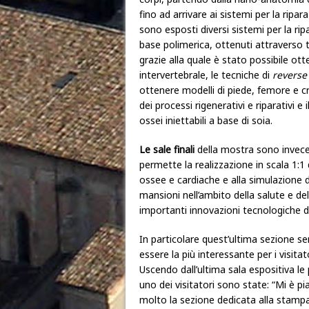
fino ad arrivare ai sistemi per la ripa
sono esposti diversi sistemi per la ri
base polimerica, ottenuti attraverso 
grazie alla quale è stato possibile ott
intervertebrale, le tecniche di
reverse
ottenere modelli di piede, femore e 
dei processi rigenerativi e riparativi e i
ossei iniettabili a base di soia.
Le sale finali
della mostra sono invece
permette la realizzazione in scala 1:1 
ossee e cardiache e alla simulazione 
mansioni nell’ambito della salute e d
importanti innovazioni tecnologiche 
In particolare quest’ultima sezione s
essere la più interessante per i visitato
Uscendo dall’ultima sala espositiva le 
uno dei visitatori sono state: “Mi è pi
molto la sezione dedicata alla stamp