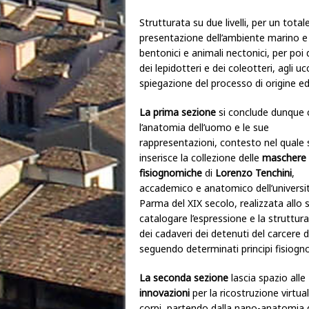
Strutturata su due livelli, per un total
presentazione dell’ambiente marino e de
bentonici e animali nectonici, per poi d
dei lepidotteri e dei coleotteri, agli uc
spiegazione del processo di origine e
La prima sezione
si conclude dunque 
l’anatomia dell’uomo e le sue
rappresentazioni, contesto nel quale 
inserisce la collezione delle
maschere
fisiognomiche
di
Lorenzo Tenchini
,
accademico e anatomico dell’universit
Parma del XIX secolo, realizzata allo 
catalogare l’espressione e la struttura
dei cadaveri dei detenuti del carcere 
seguendo determinati principi fisiogno
La seconda sezione
lascia spazio alle
innovazioni
per la ricostruzione virtua
corpi, partendo dalla nano-anatomia d