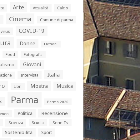
Arte
Attualità
Calcio
te
Cinema
s
Comune di parma
COVID-19
virus
tura
Donne
Elezioni
Food
Fotografia
Giovani
alismo
Italia
Intervista
azione
ro
Mostra
Musica
Libri
Parma
x
Parma 2020
Politica
Recensione
eneo
Serie Tv
Scienza
Scuola
Sostenibilità
Sport