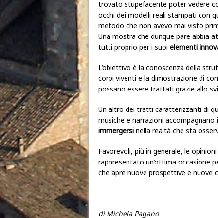
trovato stupefacente poter vedere co
occhi dei modelli reali stampati con 
metodo che non avevo mai visto prima
Una mostra che dunque pare abbia at
tutti proprio per i suoi
elementi innova
L’obiettivo è la conoscenza della strut
corpi viventi e la dimostrazione di co
possano essere trattati grazie allo s
Un altro dei tratti caratterizzanti di
musiche e narrazioni accompagnano il 
immergersi
nella realtà che sta osser
Favorevoli, più in generale, le opinioni
rappresentato un’ottima occasione pe
che apre nuove prospettive e nuove cu
di Michela Pagano