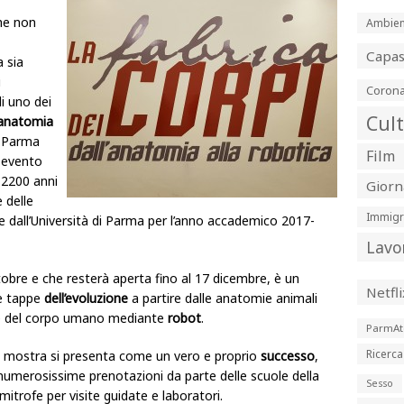
he non
Ambien
Capa
 sia
i
Corona
di uno dei
Cul
l’anatomia
a Parma
Film
 evento
i 2200 anni
Giorn
 delle
Immigr
sse dall’Università di Parma per l’anno accademico 2017-
Lavo
ottobre e che resterà aperta fino al 17 dicembre, è un
Netfli
le tappe
dell’evoluzione
a partire dalle anatomie animali
one del corpo umano mediante
robot
.
ParmAt
Ricerca
la mostra si presenta come un vero e proprio
successo
,
numerosissime prenotazioni da parte delle scuole della
Sesso
mitrofe per visite guidate e laboratori.