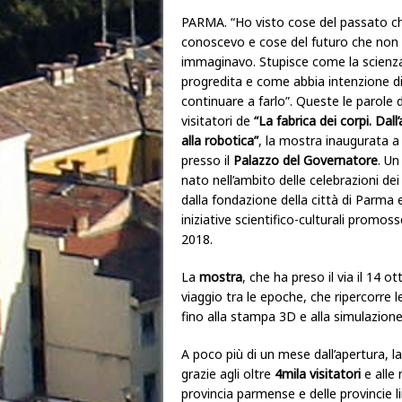
PARMA. “Ho visto cose del passato c
conoscevo e cose del futuro che non
immaginavo. Stupisce come la scienza
progredita e come abbia intenzione d
continuare a farlo”. Queste le parole 
visitatori de
“La fabrica dei corpi. Dal
alla robotica”
, la mostra inaugurata 
presso il
Palazzo del Governatore
. Un
nato nell’ambito delle celebrazioni de
dalla fondazione della città di Parma e
iniziative scientifico-culturali promo
2018.
La
mostra
, che ha preso il via il 14 
viaggio tra le epoche, che ripercorre 
fino alla stampa 3D e alla simulazi
A poco più di un mese dall’apertura, 
grazie agli oltre
4mila visitatori
e alle 
provincia parmense e delle provincie li