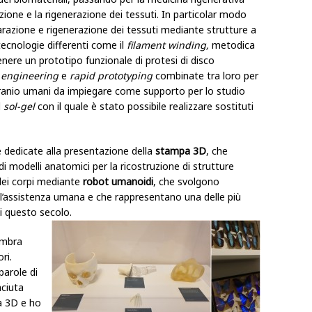
razione e la rigenerazione dei tessuti. In particolar modo
parazione e rigenerazione dei tessuti mediante strutture a
tecnologie differenti come il
filament winding,
metodica
enere un prototipo funzionale di protesi di disco
 engineering
e
rapid prototyping
combinate tra loro per
cranio umani da impiegare come supporto per lo studio
l
sol-gel
con il quale è stato possibile realizzare sostituti
 dedicate alla presentazione della
stampa 3D
, che
di modelli anatomici per la ricostruzione di strutture
dei corpi mediante
robot umanoidi
, che svolgono
ell’assistenza umana e che rappresentano una delle più
di questo secolo.
embra
ri.
parole di
aciuta
a 3D e ho