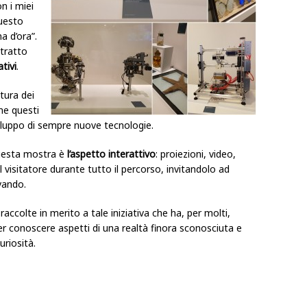
n i miei
questo
 d’ora”.
tratto
tivi
.
tura dei
me questi
viluppo di sempre nuove tecnologie.
 questa mostra è
l’aspetto interattivo
: proiezioni, video,
visitatore durante tutto il percorso, invitandolo ad
vando.
 raccolte in merito a tale iniziativa che ha, per molti,
r conoscere aspetti di una realtà finora sconosciuta e
riosità.