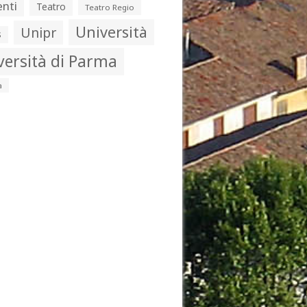
nti
Teatro
Teatro Regio
Università
Unipr
s
versità di Parma
a