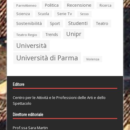
Politica
Recensione
Ricerca
ParmAteneo
Serie Tv
Scienza
Scuola
Sesso
Studenti
Sostenibilità
Sport
Teatro
Unipr
Trends
Teatro Regio
Università
Università di Parma
Violenza
Editore
Centro per le Attività e le Professioni delle Arti e dello
Spettacolo
Direttore editoriale
Prof.ssa Sara Martin