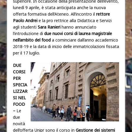
superiore. In occasione della presentazione dell’evento,
lunedì 9 aprile, è stata anticipata anche la nuova
offerta formativa dell’Ateneo. All’incontro il
rettore
Paolo Andrei
e la pro rettrice alla Didattica e Servizi
agli studenti
Sara Ranieri
hanno annunciato
l’introduzione di
due nuovi corsi di laurea magistrale
nell’ambito del food
a cominciare dall’anno accademico
2018-19 e la data di inizio delle immatricolazioni fissata
per il 17 luglio.
DUE
CORSI
PER
SPECIA
LIZZAR
SI NEL
FOOD
–
Le
due
novità
dell’offerta Unipr sono il corso in
Gestione dei sistemi