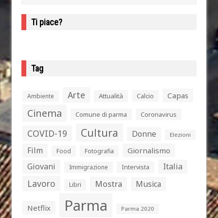
Ti piace?
Tag
Arte
Capas
Attualità
Calcio
Ambiente
Cinema
Comune di parma
Coronavirus
Cultura
COVID-19
Donne
Elezioni
Film
Giornalismo
Food
Fotografia
Giovani
Italia
Intervista
Immigrazione
Lavoro
Mostra
Musica
Libri
Parma
Netflix
Parma 2020