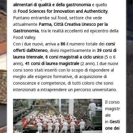
alimentari di qualità e della gastronomia
e quello
di
Food Sciences for Innovation and Authenticity
.
Puntano entrambe sul food, settore che vede
attualmente
Parma, Città Creativa Unesco per la
Gastronomia
, tra le realtà eccellenti ed epicentro della
Food Valley.
Con i due nuovi, arriva a
86
il numero totale dei
corsi
offerti dall’Ateneo
, divisi rispettivamente in
39 corsi di
laurea triennale
,
6 corsi magistrali a ciclo unico
(5 o 6
anni),
41 corsi di laurea magistrale
(2 anni). I due nuovi
corsi sono stati inseriti con lo scopo di rispondere al
meglio alle esigenze formative, di acquisizione di
conoscenze e competenze, di tutti coloro che sono
intenzionati a intraprendere un percorso universitario.
Il corso
magistr
ale
in
Gesti
one dei