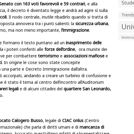
Stude
Senato con 163 voti favorevoli e 59 contrari
, e alla
a, il decreto è diventato legge e andrà ad agire sì sulla
Trend
coli
. Il nodo centrale, inutile ribadirlo quando si tratta di
roposta annovera tra i punti salienti: la
sicurezza urbana
,
Uni
imo, ma non meno importante,
l’immigrazione
.
Violenz
e formano il testo puntano ad un
inasprimento delle
 i poteri conferiti alle
forze dell’ordine
, ora munite dei
ive per combattere
terrorismo
e
associazioni mafiose
e
i
. In origine le cose sono state concepite
una parte e Decreto Immigrazione dall’altra.
i accorpati, andando a creare un turbinio di confusione e
e è stato il tema al centro dell’incontro all’Auditorium
reri legali
e di alcuni cittadini del
quartiere San Leonardo,
o.
ocato Calogero Busso
, legale di
CIAC onlus
(Centro
nazionale) che parla di diritti umani e di
mancanza di
’interno. Accusato quest’ultimo infatti di strumentalizzare