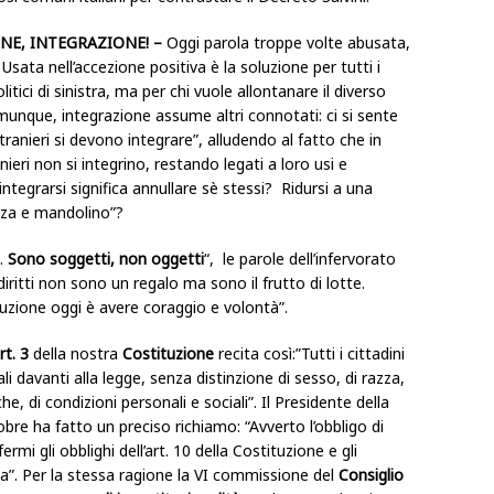
NE, INTEGRAZIONE! –
Oggi parola troppe volte abusata,
.
Usata nell’accezione positiva è la soluzione per tutti i
tici di sinistra, ma per chi vuole allontanare il diverso
unque, integrazione assume altri connotati: ci si sente
stranieri si devono integrare”, alludendo al fatto che in
anieri non si integrino, restando legati a loro usi e
ntegrarsi significa annullare sè stessi? Ridursi a una
izza e mandolino”?
i.
Sono soggetti, non oggetti
“, le parole dell’infervorato
diritti non sono un regalo ma sono il frutto di lotte.
uzione oggi è avere coraggio e volontà”.
rt. 3
della nostra
Costituzione
recita così:”Tutti i cittadini
i davanti alla legge, senza distinzione di sesso, di razza,
iche, di condizioni personali e sociali”. Il Presidente della
obre ha fatto un preciso richiamo: “Avverto l’obbligo di
rmi gli obblighi dell’art. 10 della Costituzione e gli
lia”. Per la stessa ragione la VI commissione del
Consiglio