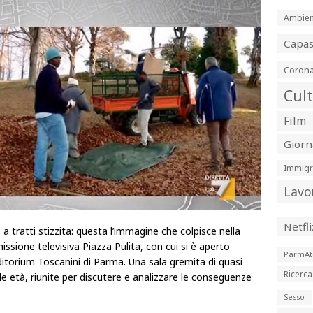
Ambien
Capa
Corona
Cul
Film
Giorn
Immigr
Lavo
Netfli
 a tratti stizzita: questa l’immagine che colpisce nella
issione televisiva Piazza Pulita, con cui si è aperto
ParmAt
Auditorium Toscanini di Parma. Una sala gremita di quasi
Ricerca
e le età, riunite per discutere e analizzare le conseguenze
Sesso