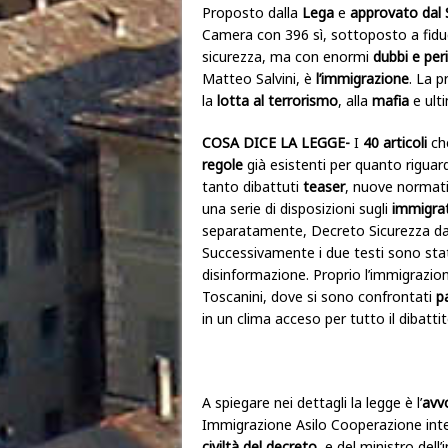
Proposto dalla
Lega
e
a
pprovato dal 
Camera con 396 sì, sottoposto a fiduci
sicurezza, ma con enormi
dubbi e peri
Matteo Salvini, è
l’immigrazione
. La p
la
lotta al terrorismo
, alla
mafia
e ult
COSA DICE LA LEGGE-
I
40 articoli
ch
regole
già esistenti per quanto riguarda
tanto dibattuti
teaser
, nuove normat
una serie di disposizioni sugli
immigrat
separatamente, Decreto Sicurezza da 
Successivamente i due testi sono stat
disinformazione.
Proprio l’immigrazion
Toscanini, dove si sono confrontati
pa
in un clima acceso per tutto il dibattit
A spiegare nei dettagli la legge è l’
avv
Immigrazione Asilo Cooperazione inter
civiltà del decreto
, e del ministro dell