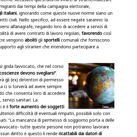
migranti dai tempi della campagna elettorale,
i italiani
, ignorando come queste nuove norme siano un
ritti civili. Nello specifico, ad essere negate saranno: la
criversi all’anagrafe, negando loro di accedere a servizi di
ilità di avere contratti di lavoro regolari,
favorendo
così
ltre vengono
aboliti
gli
sportelli
comunali che forniscono
supporto agli stranieri che intendono partecipare a
ì grida l’avvocato, che nel corso
 coscienze devono svegliarsi”
.
rà gli (ex) detentori di permesso
a ci si torverà ad avere sempre
do che consenta loro di accedere
 servizi sanitari. La
 è il
forte aumento dei soggetti
lteriori difficoltà di eventuali rimpatri, possibili solo con
ssati. “La mancanza di permesso di soggiorno porta a delle
’avvocato- tutte queste persone non potranno lavorare
sun diritto e questo li rende
ricattabili dai datori di