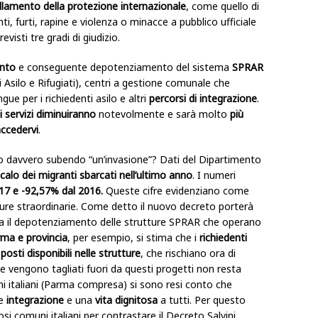
llamento della protezione internazionale
, come quello di
ti, furti, rapine e violenza o minacce a pubblico ufficiale
visti tre gradi di giudizio.
nto
e conseguente depotenziamento del sistema
SPRAR
 Asilo e Rifugiati), centri a gestione comunale che
gue per i richiedenti asilo e altri
percorsi di integrazione
.
i servizi diminuiranno
notevolmente e sarà molto
più
ccedervi
.
davvero subendo “un’invasione”? Dati del Dipartimento
calo
dei migranti sbarcati nell’ultimo anno
. I numeri
017 e -92,57% dal 2016.
Queste cifre evidenziano come
ure straordinarie. Come detto il nuovo decreto porterà
da il depotenziamento delle strutture SPRAR che operano
ma e provincia
, per esempio, si stima che i
richiedenti
posti disponibili nelle strutture
, che rischiano ora di
he vengono tagliati fuori da questi progetti non resta
ni italiani (Parma compresa) si sono resi conto che
re
integrazione
e una
vita dignitosa
a tutti. Per questo
i comuni italiani per contrastare il Decreto Salvini.