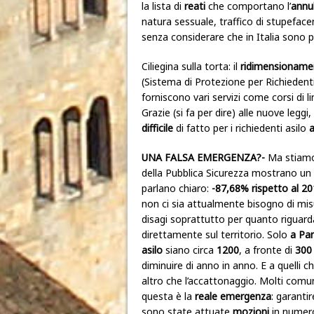
la lista di
reati
che comportano l’
annu
natura sessuale, traffico di stupefacen
senza considerare che in Italia sono pre
Ciliegina sulla torta: il
ridimensioname
(Sistema di Protezione per Richiedenti
forniscono vari servizi come corsi di lin
Grazie (si fa per dire) alle nuove leggi,
difficile
di fatto per i richiedenti asilo
a
UNA FALSA EMERGENZA?-
Ma stiamo 
della Pubblica Sicurezza mostrano un
parlano chiaro:
-87,68%
rispetto al 2
non ci sia attualmente bisogno di mis
disagi soprattutto per quanto riguar
direttamente sul territorio. Solo
a Par
asilo
siano circa
1200
, a fronte di
300 
diminuire di anno in anno. E a quelli c
altro che l’accattonaggio. Molti comu
questa è la
reale emergenza
: garanti
sono state attuate
mozioni
in numeros