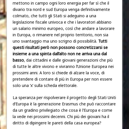
mettono in campo ogni loro energia per far sì che il
divario tra nord e sud Europa venga definitivamente
colmato, che tutti gli Stati si adeguino a una
legislazione fiscale univoca e che i lavoratori abbiano
un salario minimo europeo, così che andare a lavorare
in Europa, o rimanere nel proprio territorio, non sia
uno svantaggio ma uno scrigno di possibilità.
Tutti
questi risultati però non possono concretizzarsi se
insieme a una spinta dall’alto non ne arriva una dal
basso
, dai cittadini e dalle giovani generazioni che più
di tutte le altre vivono e vivranno l’Unione Europea nei
prossimi anni. A loro si chiede di alzare la voce, di
pretendere di contare di più in Europa per non essere
solo una ‘x’ sulla scheda elettorale.
La speranza per rispolverare il progetto degli Stati Uniti
d’Europa è la generazione Erasmus che può raccontare
da un gradino privilegiato che cosa è l’Europa e come
la vede nei prossimi decenni. Chi più dei giovani ha il
diritto di dipingere le pareti della casa europea?