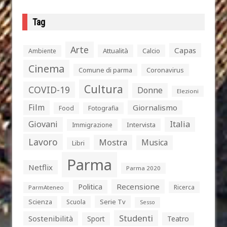
Tag
Arte
Capas
Attualità
Calcio
Ambiente
Cinema
Comune di parma
Coronavirus
Cultura
COVID-19
Donne
Elezioni
Film
Giornalismo
Food
Fotografia
Giovani
Italia
Intervista
Immigrazione
Lavoro
Mostra
Musica
Libri
Parma
Netflix
Parma 2020
Politica
Recensione
Ricerca
ParmAteneo
Serie Tv
Scienza
Scuola
Sesso
Studenti
Sostenibilità
Sport
Teatro