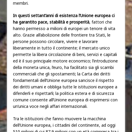
membri.
In questi settant’anni di esistenza l’Unione europea ci
ha garantito pace, stabilità e prosperità
, fattori che
hanno permesso a milioni di europei un tenore di vita
alto. Grazie all’abolizione delle frontiere tra Stati, le
persone possono circolare, vivere e lavorare
liberamente in tutto il continente; il mercato unico
permette la libera circolazione di beni, servizi e capitali
ed è il suo principale motore economico; l’introduzione
della moneta unica, l’euro, ha facilitato sia gli scambi
commerciali che gli spostamenti; la Carta dei diritti
fondamentali dell’Unione europea sancisce il rispetto
dei diritti umani e obbliga tutte le istituzioni europee a
difenderli e rispettarli; la politica estera e di sicurezza
comune consente all’Unione europea di esprimersi con
un’unica voce negli affari internazionali.
Tra le istituzioni che fanno muovere la macchina
dell’Unione europea, i cittadini del continente, ad oggi
510 milioni di cui 87,9 milioni con un età compresa tra i