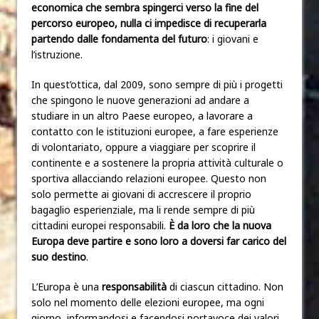
economica che sembra spingerci verso la fine del
percorso europeo, nulla ci impedisce di recuperarla
partendo dalle fondamenta del futuro
: i giovani e
l’istruzione.
In quest’ottica, dal 2009, sono sempre di più i progetti
che spingono le nuove generazioni ad andare a
studiare in un altro Paese europeo, a lavorare a
contatto con le istituzioni europee, a fare esperienze
di volontariato, oppure a viaggiare per scoprire il
continente e a sostenere la propria attività culturale o
sportiva allacciando relazioni europee. Questo non
solo permette ai giovani di accrescere il proprio
bagaglio esperienziale, ma li rende sempre di più
cittadini europei responsabili.
È da loro che la nuova
Europa deve partire e sono loro a doversi far carico del
suo destino
.
L’Europa è una
responsabilità
di ciascun cittadino. Non
solo nel momento delle elezioni europee, ma ogni
giorno, informandosi e facendosi portavoce dei valori