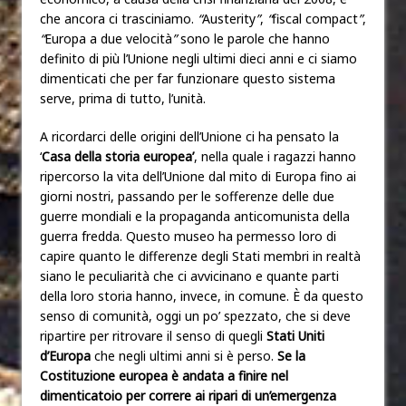
che ancora ci trasciniamo.
“
Austerity
”
,
“
fiscal compact
”
,
“
Europa a due velocità
”
sono le parole che hanno
definito di più l’Unione negli ultimi dieci anni e ci siamo
dimenticati che per far funzionare questo sistema
serve, prima di tutto, l’unità.
A ricordarci delle origini dell’Unione ci ha pensato la
‘
Casa della storia europea’
, nella quale i ragazzi hanno
ripercorso la vita dell’Unione dal mito di Europa fino ai
giorni nostri, passando per le sofferenze delle due
guerre mondiali e la propaganda anticomunista della
guerra fredda. Questo museo ha permesso loro di
capire quanto le differenze degli Stati membri in realtà
siano le peculiarità che ci avvicinano e quante parti
della loro storia hanno, invece, in comune. È da questo
senso di comunità, oggi un po’ spezzato, che si deve
ripartire per ritrovare il senso di quegli
Stati Uniti
d’Europa
che negli ultimi anni si è perso.
Se la
Costituzione europea è andata a finire nel
dimenticatoio per correre ai ripari di un’emergenza