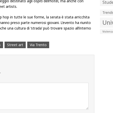
heggio destinato agli ospiti dell’hotel, ma anche con
Stude
eet artists.
Trend
ip hop in tutte le sue forme, la serata è stata arricchita
Uni
 hanno preso parte numerosi giovani. L’evento ha riunito
che una cultura di ‘strada’ può trovare spazio all’interno
Violenz
a
Street art
Via Trento
.