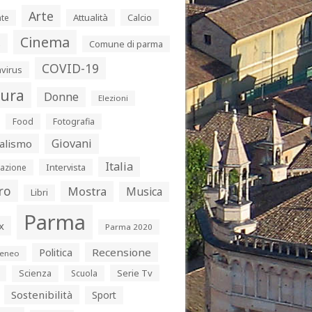
Arte
Attualità
Calcio
te
Cinema
s
Comune di parma
COVID-19
virus
tura
Donne
Elezioni
Food
Fotografia
Giovani
alismo
Italia
Intervista
azione
ro
Mostra
Musica
Libri
Parma
x
Parma 2020
Politica
Recensione
eneo
Serie Tv
Scienza
Scuola
Sostenibilità
Sport