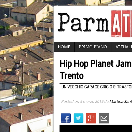
HOME
PRIMO PIANO
ATTUAL
Hip Hop Planet Jam: 
Trento
UN VECCHIO GARAGE GRIGIO SI TRASFO
Posted on
5 marzo 2019
da
Martina Sant