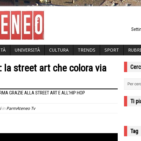
Setti
ITÀ
UNIVERSITÀ
CULTURA
TRENDS
SPORT
RUBR
la street art che colora via
Cerc
RMA GRAZIE ALLA STREET ART E ALL'HIP HOP
Ti p
i
in
ParmAteneo Tv
Tag