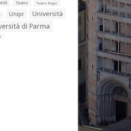
nti
Teatro
Teatro Regio
Università
Unipr
s
versità di Parma
a