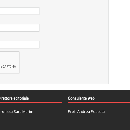
irettore editoriale
Consulente web
rof.ssa Sara Martin
Prof. Andrea Pescetti