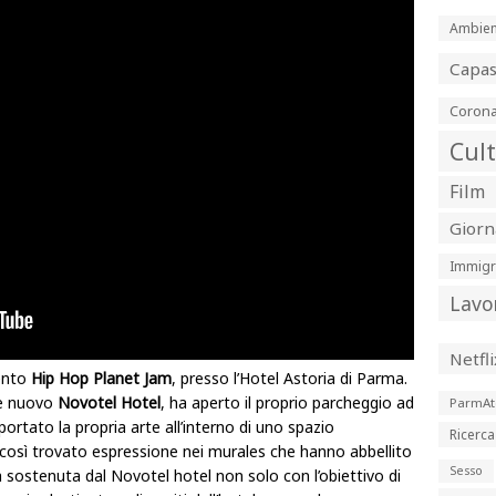
Ambien
Capa
Corona
Cul
Film
Giorn
Immigr
Lavo
Netfli
vento
Hip Hop Planet Jam
, presso l’Hotel Astoria di Parma.
me nuovo
Novotel Hotel
, ha aperto il proprio parcheggio ad
ParmAt
ortato la propria arte all’interno di uno spazio
Ricerca
a così trovato espressione nei murales che hanno abbellito
Sesso
ata sostenuta dal Novotel hotel non solo con l’obiettivo di