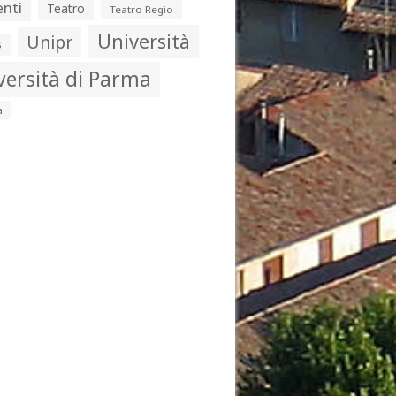
nti
Teatro
Teatro Regio
Università
Unipr
s
versità di Parma
a