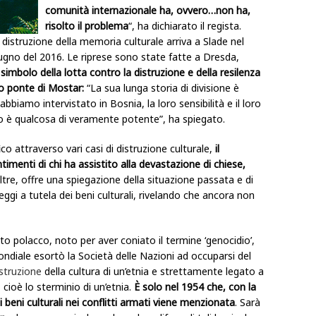
comunità internazionale ha, ovvero…non ha,
risolto il problema
“, ha dichiarato il regista.
 distruzione della memoria culturale arriva a Slade nel
giugno del 2016. Le riprese sono state fatte a Dresda,
l simbolo della lotta contro la distruzione e della resilenza
hio ponte di Mostar:
“La sua lunga storia di divisione è
biamo intervistato in Bosnia, la loro sensibilità e il loro
o è qualcosa di veramente potente”, ha spiegato.
co attraverso vari casi di distruzione culturale,
il
timenti di chi ha assistito alla devastazione di chiese,
tre, offre una spiegazione della situazione passata e di
eggi a tutela dei beni culturali, rivelando che ancora non
to polacco, noto per aver coniato il termine ‘genocidio’,
diale esortò la Società delle Nazioni ad occuparsi del
istruzione
della cultura di un’etnia e strettamente legato a
 cioè lo sterminio di un’etnia.
È solo nel 1954 che, con la
i beni culturali
nei conflitti armati viene menzionata
. Sarà