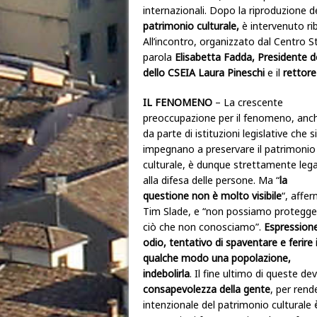
internazionali. Dopo la riproduzione d
patrimonio culturale,
è intervenuto ri
All’incontro, organizzato dal Centro S
parola
Elisabetta Fadda, Presidente de
dello CSEIA Laura Pineschi
e il
rettore
IL FENOMENO
– La crescente
preoccupazione per il fenomeno, anc
da parte di istituzioni legislative che si
impegnano a preservare il patrimonio
culturale, è dunque strettamente leg
alla difesa delle persone. Ma “
la
questione non è molto visibile
“, affe
Tim Slade, e “non possiamo protegge
ciò che non conosciamo”.
Espressione
odio, tentativo di spaventare e ferire 
qualche modo una popolazione,
indebolirla
. Il fine ultimo di queste de
consapevolezza della gente
, per rend
intenzionale del patrimonio culturale