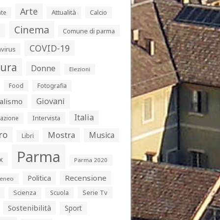
Arte
Attualità
Calcio
te
Cinema
s
Comune di parma
COVID-19
virus
tura
Donne
Elezioni
Food
Fotografia
Giovani
alismo
Italia
Intervista
azione
ro
Mostra
Musica
Libri
Parma
x
Parma 2020
Politica
Recensione
eneo
Serie Tv
Scienza
Scuola
Sostenibilità
Sport