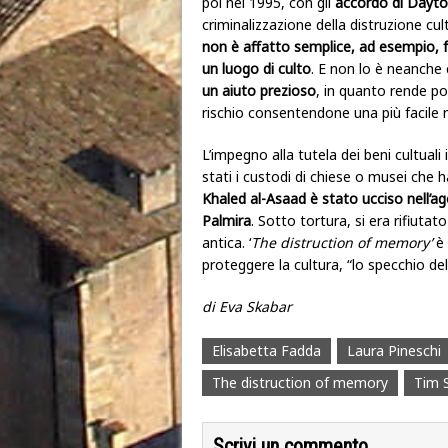
poi nel 1995, con gli
accordo di Dayt
criminalizzazione della distruzione cul
non è affatto semplice, ad esempio, fo
un luogo di culto
. E non lo è neanche 
un aiuto prezioso
, in quanto rende po
rischio consentendone una più facile r
L’impegno alla tutela dei beni cultual
stati i custodi di chiese o musei che h
Khaled al-Asaad è stato ucciso nell’ag
Palmira
. Sotto tortura, si era rifiuta
antica. ‘
The distruction of memory’
è 
proteggere la cultura, “lo specchio del
di Eva Skabar
Elisabetta Fadda
Laura Pineschi
The distruction of memory
Tim 
Scrivi un commento