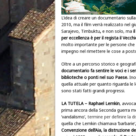
L’idea di creare un documentario sulla
2010, ma il film verrà realizzato nel 
Sarajevo, Timbuktu
,
e non solo, ma
i
per eccellenza è per il regista il Vecc
molto importante per le persone che ab
impegno nel rimettere le cose a post
Oltre a un percorso storico e geografi
documentario fa sentire le voci e i sen
biblioteche o ponti nel suo Paese.
Inol
quella attuale per quanto riguarda le l
sono stati fatti grandi progressi.
LA TUTELA – Raphael Lemkin
, avvoca
prima ancora della Seconda guerra mon
‘vandalismo’,
termine per definire la d
quella che Lemkin chiamava ‘barbarie’,
Convenzione dell’Aia, la distruzione de