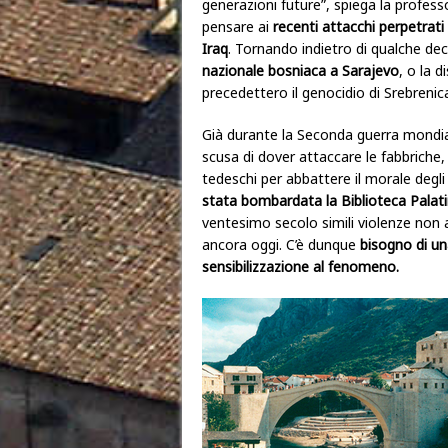
generazioni future”, spiega la profess
pensare ai
recenti attacchi perpetrati 
Iraq
. Tornando indietro di qualche dece
nazionale bosniaca a Sarajevo
, o la 
precedettero il genocidio di Srebrenic
Già durante la Seconda guerra mondial
scusa di dover attaccare le fabbriche, e
tedeschi per abbattere il morale degli 
stata bombardata la Biblioteca Palat
ventesimo secolo simili violenze non 
ancora oggi. C’è dunque
bisogno di u
sensibilizzazione al fenomeno.