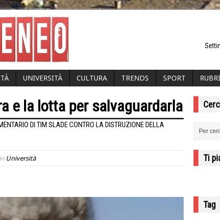
Setti
ITÀ
UNIVERSITÀ
CULTURA
TRENDS
SPORT
RUBR
ra e la lotta per salvaguardarla
Cerc
MENTARIO DI TIM SLADE CONTRO LA DISTRUZIONE DELLA
Ti p
in
Università
Tag