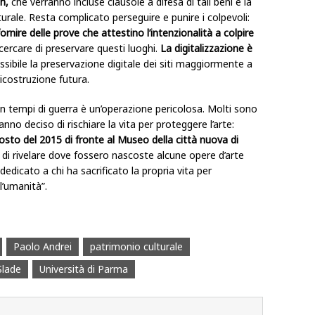
on,
che
verranno incluse clausole a difesa di tali beni e la
turale. Resta complicato perseguire e punire i colpevoli:
rnire delle prove che attestino l’intenzionalità a colpire
cercare di preservare questi luoghi.
La digitalizzazione è
ssibile la preservazione digitale dei siti maggiormente a
icostruzione futura.
i in tempi di guerra è un’operazione pericolosa. Molti sono
anno deciso di rischiare la vita per proteggere l’arte:
osto del 2015 di fronte al Museo della città nuova di
to di rivelare dove fossero nascoste alcune opere d’arte
dedicato a chi ha sacrificato la propria vita per
l’umanità”.
Paolo Andrei
patrimonio culturale
Slade
Università di Parma