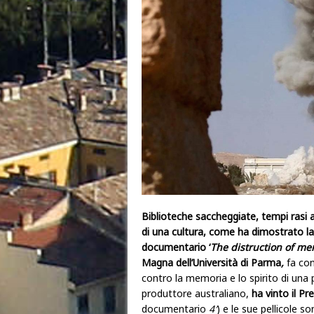
Biblioteche saccheggiate, tempi rasi 
di una cultura, come ha dimostrato la s
documentario
‘
The distruction of me
Magna dell’Università di Parma
,
fa con
contro la memoria e lo spirito di una
produttore australiano,
ha vinto il
Pre
documentario
4′
) e le sue pellicole s