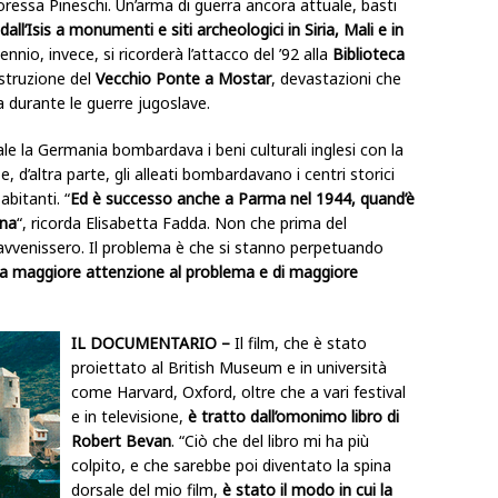
oressa Pineschi. Un’arma di guerra ancora attuale, basti
dall’Isis a monumenti e siti archeologici in Siria, Mali e in
nnio, invece, si ricorderà l’attacco del ’92 alla
Biblioteca
distruzione del
Vecchio Ponte a Mostar
, devastazioni che
a durante le guerre jugoslave.
e la Germania bombardava i beni culturali inglesi con la
, d’altra parte, gli alleati bombardavano i centri storici
abitanti. “
Ed è successo anche a Parma nel 1944, quand’è
ina
“, ricorda Elisabetta Fadda. Non che prima del
avvenissero. Il problema è che si stanno perpetuando
na maggiore attenzione al problema e di maggiore
IL DOCUMENTARIO –
Il film, che è stato
proiettato al British Museum e in università
come Harvard, Oxford, oltre che a vari festival
e in televisione,
è tratto dall’omonimo libro di
Robert Bevan
. “Ciò che del libro mi ha più
colpito, e che sarebbe poi diventato la spina
dorsale del mio film,
è stato il modo in cui la