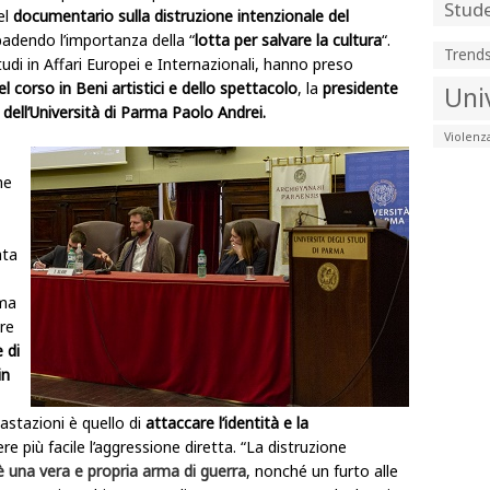
Stude
el
documentario sulla distruzione intenzionale del
badendo l’importanza della “
lotta per salvare la cultura
“.
Trend
tudi in Affari Europei e Internazionali, hanno preso
l corso in Beni artistici e dello spettacolo
, la
presidente
Uni
 dell’Università di Parma Paolo Andrei.
Violenz
he
ata
rma
re
 di
in
vastazioni è quello di
attaccare l’identità e la
ere più facile l’aggressione diretta. “La distruzione
è una vera e propria arma di guerra
, nonché un furto alle