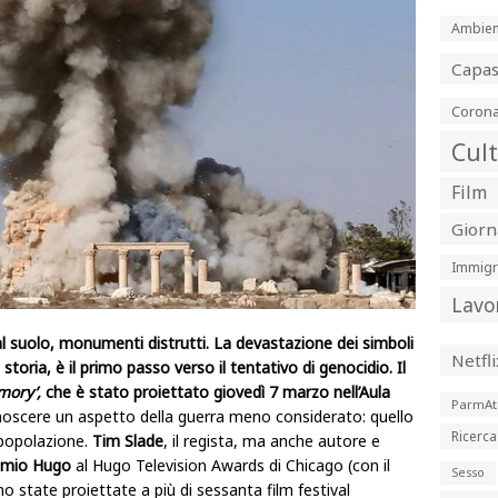
Ambien
Capa
Corona
Cul
Film
Giorn
Immigr
Lavo
al suolo, monumenti distrutti. La devastazione dei simboli
Netfli
toria, è il primo passo verso il tentativo di genocidio. Il
mory’,
che è stato proiettato g
iovedì 7 marzo nell’Aula
ParmAt
oscere un aspetto della guerra meno considerato: quello
Ricerca
 popolazione.
Tim Slade
, il regista, ma anche autore e
mio Hugo
al Hugo Television Awards di Chicago (con il
Sesso
ono state proiettate a più di sessanta film festival