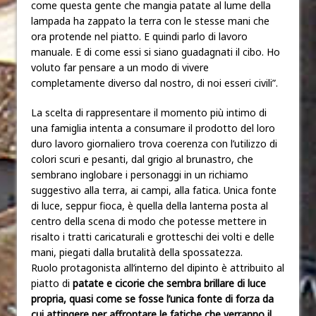
come questa gente che mangia patate al lume della
lampada ha zappato la terra con le stesse mani che
ora protende nel piatto. E quindi parlo di lavoro
manuale. E di come essi si siano guadagnati il cibo. Ho
voluto far pensare a un modo di vivere
completamente diverso dal nostro, di noi esseri civili”.
La scelta di rappresentare il momento più intimo di
una famiglia intenta a consumare il prodotto del loro
duro lavoro giornaliero trova coerenza con l’utilizzo di
colori scuri e pesanti, dal grigio al brunastro, che
sembrano inglobare i personaggi in un richiamo
suggestivo alla terra, ai campi, alla fatica. Unica fonte
di luce, seppur fioca, è quella della lanterna posta al
centro della scena di modo che potesse mettere in
risalto i tratti caricaturali e grotteschi dei volti e delle
mani, piegati dalla brutalità della spossatezza.
Ruolo protagonista all’interno del dipinto è attribuito al
piatto di
patate e cicorie che sembra brillare di luce
propria, quasi come se fosse l’unica fonte di forza da
cui attingere per affrontare le fatiche che verranno il