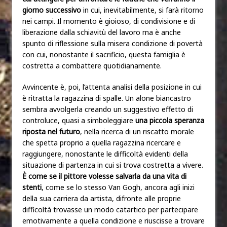
giorno successivo
in cui, inevitabilmente, si farà ritorno
nei campi. Il momento è gioioso, di condivisione e di
liberazione dalla schiavitù del lavoro ma è anche
spunto di riflessione sulla misera condizione di povertà
con cui, nonostante il sacrificio, questa famiglia è
costretta a combattere quotidianamente.
Avvincente è, poi, l’attenta analisi della posizione in cui
è ritratta la ragazzina di spalle. Un alone biancastro
sembra avvolgerla creando un suggestivo effetto di
controluce, quasi a simboleggiare
una piccola speranza
riposta nel futuro
, nella ricerca di un riscatto morale
che spetta proprio a quella ragazzina ricercare e
raggiungere, nonostante le difficoltà evidenti della
situazione di partenza in cui si trova costretta a vivere.
È come se il pittore volesse salvarla da una vita di
stenti
, come se lo stesso Van Gogh, ancora agli inizi
della sua carriera da artista, difronte alle proprie
difficoltà trovasse un modo catartico per partecipare
emotivamente a quella condizione e riuscisse a trovare