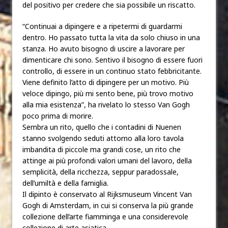
del positivo per credere che sia possibile un riscatto.
“Continuai a dipingere e a ripetermi di guardarmi
dentro. Ho passato tutta la vita da solo chiuso in una
stanza. Ho avuto bisogno di uscire a lavorare per
dimenticare chi sono. Sentivo il bisogno di essere fuori
controllo, di essere in un continuo stato febbricitante.
Viene definito l’atto di dipingere per un motivo. Più
veloce dipingo, più mi sento bene, più trovo motivo
alla mia esistenza”, ha rivelato lo stesso Van Gogh
poco prima di morire.
Sembra un rito, quello che i contadini di Nuenen
stanno svolgendo seduti attorno alla loro tavola
imbandita di piccole ma grandi cose, un rito che
attinge ai più profondi valori umani del lavoro, della
semplicità, della ricchezza, seppur paradossale,
dell’umiltà e della famiglia.
Il dipinto è conservato al Rijksmuseum Vincent Van
Gogh di Amsterdam, in cui si conserva la più grande
collezione dell’arte fiamminga e una considerevole
collezione di arte asiatica.