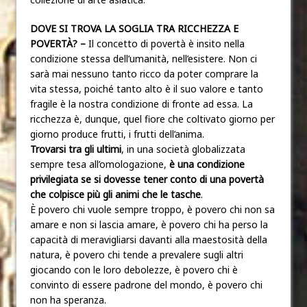
DOVE SI TROVA LA SOGLIA TRA RICCHEZZA E
POVERTÀ? –
Il concetto di povertà è insito nella
condizione stessa dell’umanità, nell’esistere. Non ci
sarà mai nessuno tanto ricco da poter comprare la
vita stessa, poiché tanto alto è il suo valore e tanto
fragile è la nostra condizione di fronte ad essa. La
ricchezza è, dunque, quel fiore che coltivato giorno per
giorno produce frutti, i frutti dell’anima.
Trovarsi tra gli ultimi
, in una società globalizzata
sempre tesa all’omologazione,
è una condizione
privilegiata se si dovesse tener conto di una povertà
che colpisce più gli animi che le tasche
.
È povero chi vuole sempre troppo, è povero chi non sa
amare e non si lascia amare, è povero chi ha perso la
capacità di meravigliarsi davanti alla maestosità della
natura, è povero chi tende a prevalere sugli altri
giocando con le loro debolezze, è povero chi è
convinto di essere padrone del mondo, è povero chi
non ha speranza.