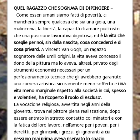
QUEL RAGAZZO CHE SOGNAVA DI DIPINGERE –
Come esseri umani siamo fatti di povertà, ci
mancherà sempre qualcosa che sia una gioia, una
malinconia, la libertà, la capacità di amare piuttosto
che una posizione lavorativa dignitosa, ed
è la vita che
sceglie per noi, sin dalla nascita, cosa concederci e di
cosa privarci.
A Vincent Van Gogh, un ragazzo
sognatore dalle umili origini, la vita aveva concesso il
dono della pittura ma lo aveva, altresì, privato degli
strumenti economici necessari per un
perfezionamento tecnico che gli avrebbero garantito
una carriera artistica sicuramente meno sofferta e
una
vita meno marginale rispetto alla società in cui, spesso
e volentieri, ha ricoperto il ruolo di ‘escluso’
.
La vocazione religiosa, avvertita negli anni della
gioventù, trova nel pittore piena realizzazione, dopo
essere entrato in stretto contatto coi minatori e con
la fatica del loro lavoro, nell’amore per i poveri, per i
derelitti, per gli incivili, i grezzi, gli ignoranti
a cui
nessuno mai prima aveva riservato lo spazio