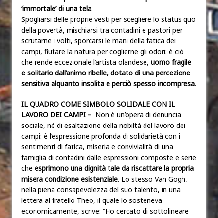
‘immortale’ di una tela
.
Spogliarsi delle proprie vesti per scegliere lo status quo
della povertà, mischiarsi tra contadini e pastori per
scrutarne i volti, sporcarsi le mani della fatica dei
campi, fiutare la natura per coglierne gli odori: è ciò
che rende eccezionale l’artista olandese,
uomo fragile
e solitario dall’animo ribelle, dotato di una percezione
sensitiva alquanto insolita e perciò spesso incompresa
.
IL QUADRO COME SIMBOLO SOLIDALE CON IL
LAVORO DEI CAMPI –
Non è un’opera di denuncia
sociale, né di esaltazione della nobiltà del lavoro dei
campi: è l’espressione profonda di solidarietà con i
sentimenti di fatica, miseria e convivialità di una
famiglia di contadini dalle espressioni composte e serie
che
esprimono una dignità tale da riscattare la propria
misera condizione esistenziale
. Lo stesso Van Gogh,
nella piena consapevolezza del suo talento, in una
lettera al fratello Theo, il quale lo sosteneva
economicamente, scrive: “Ho cercato di sottolineare