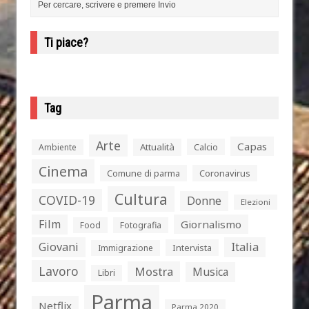
Ti piace?
Tag
Arte
Capas
Attualità
Calcio
Ambiente
Cinema
Comune di parma
Coronavirus
Cultura
COVID-19
Donne
Elezioni
Film
Giornalismo
Food
Fotografia
Giovani
Italia
Intervista
Immigrazione
Lavoro
Mostra
Musica
Libri
Parma
Netflix
Parma 2020