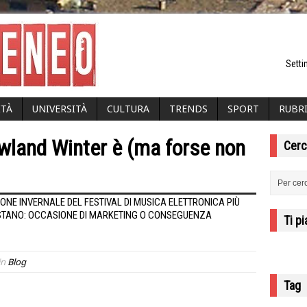
Setti
ITÀ
UNIVERSITÀ
CULTURA
TRENDS
SPORT
RUBR
wland Winter è (ma forse non
Cerc
ONE INVERNALE DEL FESTIVAL DI MUSICA ELETTRONICA PIÙ
ESTANO: OCCASIONE DI MARKETING O CONSEGUENZA
Ti p
in
Blog
Tag