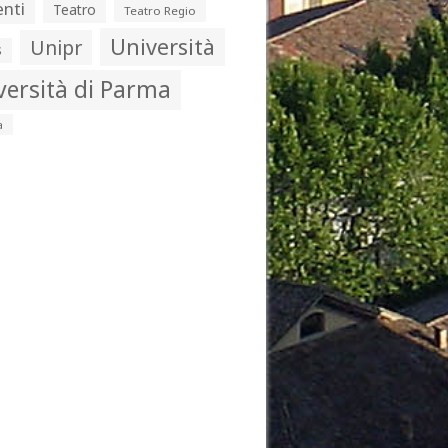
nti
Teatro
Teatro Regio
Università
Unipr
s
versità di Parma
a