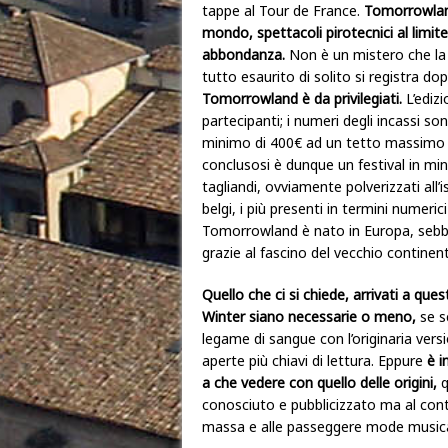
tappe al Tour de France.
Tomorrowland 
mondo, spettacoli pirotecnici al limite
abbondanza.
Non è un mistero che la ca
tutto esaurito di solito si registra dop
Tomorrowland è da privilegiati.
L’ediz
partecipanti; i numeri degli incassi s
minimo di 400€ ad un tetto massimo di
conclusosi è dunque un festival in mi
tagliandi, ovviamente polverizzati all’
belgi, i più presenti in termini numerici
Tomorrowland è nato in Europa, sebbe
grazie al fascino del vecchio contine
Quello che ci si chiede, arrivati a qu
Winter siano necessarie o meno,
se s
legame di sangue con l’originaria versi
aperte più chiavi di lettura. Eppure
è i
a che vedere con quello delle origini,
q
conosciuto e pubblicizzato ma al co
massa e alle passeggere mode musica