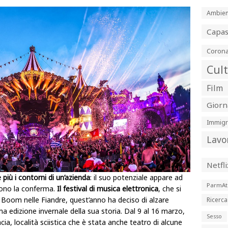
Ambien
Capa
Corona
Cul
Film
Giorn
Immigr
Lavo
Netfli
ù i contorni di un’azienda
: il suo potenziale appare ad
ParmAt
 sono la conferma.
Il festival di musica elettronica
, che si
di Boom nelle Fiandre, quest’anno ha deciso di alzare
Ricerca
a edizione invernale della sua storia. Dal 9 al 16 marzo,
Sesso
cia, località sciistica che è stata anche teatro di alcune