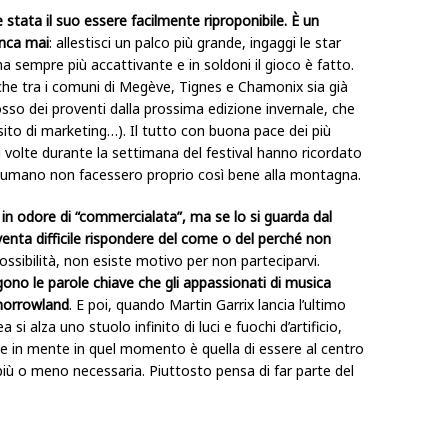
tata il suo essere facilmente riproponibile. È un
anca mai
: allestisci un palco più grande, ingaggi le star
 sempre più accattivante e in soldoni il gioco è fatto.
he tra i comuni di Megève, Tignes e Chamonix sia già
rosso dei proventi dalla prossima edizione invernale, che
sito di marketing…). Il tutto con buona pace dei più
iù volte durante la settimana del festival hanno ricordato
 umano non facessero proprio così bene alla montagna.
 odore di “commercialata”, ma se lo si guarda dal
iventa difficile rispondere del come o del perché non
ossibilità, non esiste motivo per non parteciparvi.
ngono le parole chiave che gli appassionati di musica
morrowland
. E poi, quando Martin Garrix lancia l’ultimo
i alza uno stuolo infinito di luci e fuochi d’artificio,
ene in mente in quel momento è quella di essere al centro
iù o meno necessaria. Piuttosto pensa di far parte del