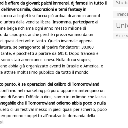
Stude
è affare da giovani; palchi immensi, dj famosi in tutto il
 dell’inverosimile, decorazioni e temi fantasy in
Trend
ccia ai biglietti si faccia più ardua di anno in anno: il
o un’ora dalla vendita libera.
Insomma, partecipare al
Uni
ione belga richiama ogni anno mezzo milione di
ono da capogiro, anche perché i prezzi variano da un
Violenz
 quasi dieci volte tanto. Quello invernale appena
niatura, se paragonato al “padre fondatore”: 30.000
istante, e pacchetti a partire da 695€. Dopo francesi e
 sono stati americani e cinesi. Nulla di cui stupirsi;
ne abbia già organizzato eventi in Brasile e America, e
nte attrae moltissimo pubblico da tutto il mondo.
esto punto, è se operazioni del calibro di Tomorrowland
confinino nel marketing più puro oppure mantengano un
one di Boom. Difficile a dirsi, siamo in un limbo che lascia
nnegabile che il Tomorrowland odierno abbia poco o nulla
uello di un festival messo in piedi quasi per scherzo, poco
ntempo meno soggetto all’incalzante domanda della
li.