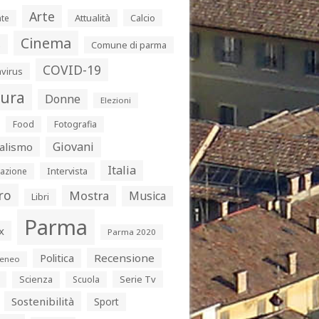
Arte
Attualità
Calcio
te
Cinema
s
Comune di parma
COVID-19
virus
tura
Donne
Elezioni
Food
Fotografia
Giovani
alismo
Italia
Intervista
azione
ro
Mostra
Musica
Libri
Parma
x
Parma 2020
Politica
Recensione
eneo
Serie Tv
Scienza
Scuola
Sostenibilità
Sport