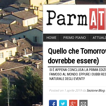
HOME
PRIMO PIANO
ATTUAL
Quello che Tomorro
dovrebbe essere)
SI È APPENA CONCLUSA LA PRIMA EDIZI
FAMOSO AL MONDO. EPPURE I DUBBI R
NATURALE DEGLI EVENTI?
Posted on
1 aprile 2019
da
Sezione Blog