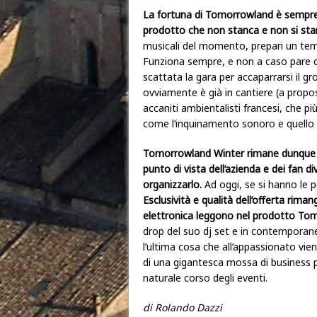
La fortuna di Tomorrowland è sempre s
prodotto che non stanca e non si st
musicali del momento, prepari un tema
Funziona sempre, e non a caso pare c
scattata la gara per accaparrarsi il g
ovviamente è già in cantiere (a propo
accaniti ambientalisti francesi, che p
come l’inquinamento sonoro e quello
Tomorrowland Winter rimane dunque in
punto di vista dell’azienda e dei fan d
organizzarlo.
Ad oggi, se si hanno le p
Esclusività e qualità dell’offerta rima
elettronica leggono nel prodotto To
drop del suo dj set e in contemporanea s
l’ultima cosa che all’appassionato vi
di una gigantesca mossa di business p
naturale corso degli eventi.
di Rolando Dazzi