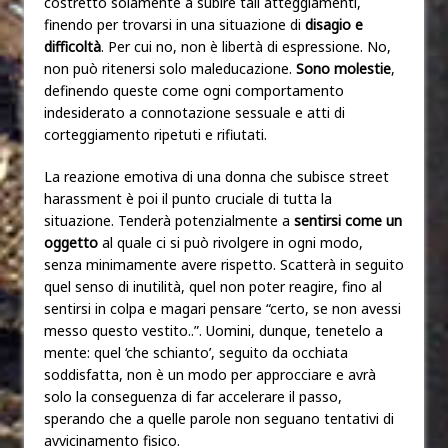
costretto solamente a subire tali atteggiamenti,
finendo per trovarsi in una situazione di
disagio e
difficoltà
. Per cui no, non è libertà di espressione. No,
non può ritenersi solo maleducazione.
Sono molestie
,
definendo queste come ogni comportamento
indesiderato a connotazione sessuale e atti di
corteggiamento ripetuti e rifiutati.
La reazione emotiva di una donna che subisce street
harassment è poi il punto cruciale di tutta la
situazione. Tenderà potenzialmente a
sentirsi come un
oggetto
al quale ci si può rivolgere in ogni modo,
senza minimamente avere rispetto. Scatterà in seguito
quel senso di inutilità, quel non poter reagire, fino al
sentirsi in colpa e magari pensare “certo, se non avessi
messo questo vestito..”. Uomini, dunque, tenetelo a
mente: quel ‘che schianto’, seguito da occhiata
soddisfatta, non è un modo per approcciare e avrà
solo la conseguenza di far accelerare il passo,
sperando che a quelle parole non seguano tentativi di
avvicinamento fisico.