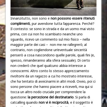
Innanzitutto, non sono e
non possono essere ritenuti
complimenti
, pur avendone tutta l’apparenza. Perché?
Il contesto: se sono in strada e da un uomo mai visto
prima, con cui non ho scambiato neanche uno
sguardo, ricevo un commento sul mio fisico – nella
maggior parte dei casi – non me ne rallegrerò; al
contrario, non cogliendone un’eventuale sincerità
penserò a cosa nascondono quelle parole, quali fini (e,
spesso, rimanderanno alla sfera sessuale). Di certo
non crederò che quel qualcuno abbia interesse a
conoscermi. Altro conto lo stesso apprezzamento
rivoltomi da un ragazzo a cui ho mostrato interesse,
che ha tentato di avvicinarmi in altri modi. Ovvio, poi ci
sono persone che hanno piacere a riceverli, ma qui si
tocca un altro nodo cruciale per comprendere la
questione:
la percezione del destinatario
. Si parla di
catcalling quando
non vi è reciprocità
, e il soggetto è