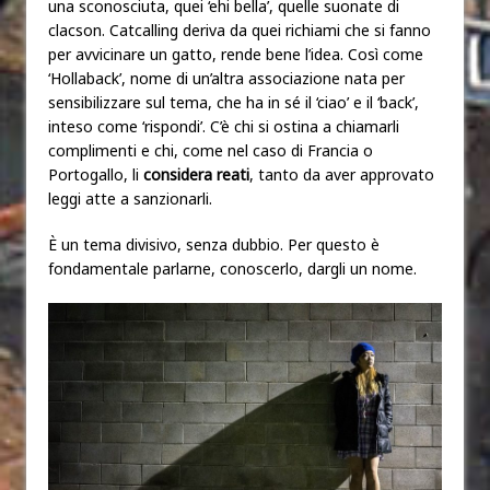
una sconosciuta, quei ‘ehi bella’, quelle suonate di
clacson. Catcalling deriva da quei richiami che si fanno
per avvicinare un gatto, rende bene l’idea. Così come
‘Hollaback’, nome di un’altra associazione nata per
sensibilizzare sul tema, che ha in sé il ‘ciao’ e il ‘back’,
inteso come ‘rispondi’. C’è chi si ostina a chiamarli
complimenti e chi, come nel caso di Francia o
Portogallo, li
considera reati
, tanto da aver approvato
leggi atte a sanzionarli.
È un tema divisivo, senza dubbio. Per questo è
fondamentale parlarne, conoscerlo, dargli un nome.