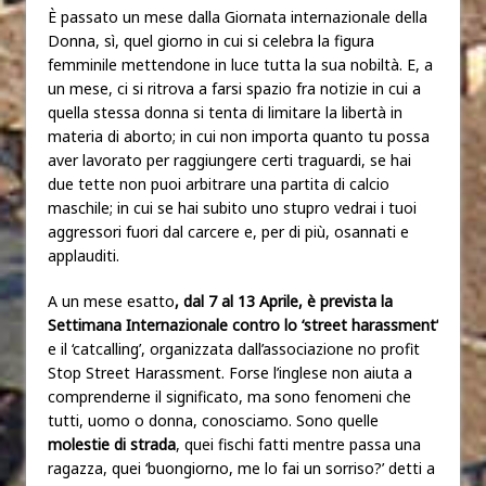
È passato un mese dalla Giornata internazionale della
Donna, sì, quel giorno in cui si celebra la figura
femminile mettendone in luce tutta la sua nobiltà. E, a
un mese, ci si ritrova a farsi spazio fra notizie in cui a
quella stessa donna si tenta di limitare la libertà in
materia di aborto; in cui non importa quanto tu possa
aver lavorato per raggiungere certi traguardi, se hai
due tette non puoi arbitrare una partita di calcio
maschile; in cui se hai subito uno stupro vedrai i tuoi
aggressori fuori dal carcere e, per di più, osannati e
applauditi.
A un mese esatto
, dal 7 al 13 Aprile, è prevista la
Settimana Internazionale contro lo ‘street harassment’
e il ‘catcalling’, organizzata dall’associazione no profit
Stop Street Harassment. Forse l’inglese non aiuta a
comprenderne il significato, ma sono fenomeni che
tutti, uomo o donna, conosciamo. Sono quelle
molestie di strada
, quei fischi fatti mentre passa una
ragazza, quei ‘buongiorno, me lo fai un sorriso?’ detti a