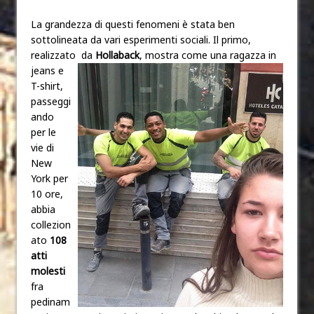
La grandezza di questi fenomeni è stata ben
sottolineata da vari esperimenti sociali. Il primo,
realizzato
da
Hollaback
, mostra come una ragazza in
jeans e
T-shirt,
passeggi
ando
per le
vie di
New
York per
10 ore,
abbia
collezion
ato
108
atti
molesti
fra
pedinam