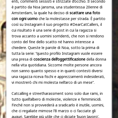
enti, commenti sessisti e strizzate d’occhio. Il secondo
è partito da Noa Jansma, una studentessa 20enne di
Amsterdam, la quale ha deciso di
scattare una foto
con ogni uomo
che la molestasse per strada. È partito
così su Instagram il suo progetto #DearCatCallers, il
cui risultato è una serie di post in cui la ragazza si
trova accanto a uomini sorridenti, che non si rendono
conto del fine dello scatto né hanno interesse a
chiedere. Queste le parole di Noa, sotto la prima di
tutta la serie: “questo profilo Instagram vuole essere
una presa di
coscienza dell’oggettificazione
della donna
nella vita quotidiana. Siccome molte persone ancora
non sanno quanto spesso e in quanti contesti diversi
una ragazza riceva fischi e apprezzamenti indesiderati,
vi mostrerò chi mi molesta nell’arco di un mese”.
Catcalling e streetharassment sono solo due rami, in
tutto quell’albero di molestie, violenze e femminicidi.
Finché non si provvederà a sradicarlo è inutile, uomini,
che ci regaliate mimose l’8 marzo o ci facciate gli
auguri. Sarebbe più utile che ci diciate ‘buon lavoro’,