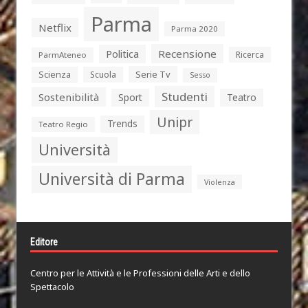
Parma
Netflix
Parma 2020
Politica
Recensione
Ricerca
ParmAteneo
Serie Tv
Scienza
Scuola
Sesso
Studenti
Sostenibilità
Sport
Teatro
Unipr
Trends
Teatro Regio
Università
Università di Parma
Violenza
Editore
Centro per le Attività e le Professioni delle Arti e dello
Spettacolo