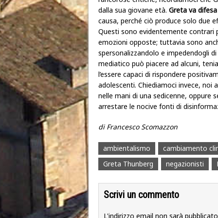
dalla sua giovane età.
Greta va difes
causa, perché ciò produce solo due effe
Questi sono evidentemente contrari pe
emozioni opposte; tuttavia sono anc
spersonalizzandolo e impedendogli di 
mediatico può piacere ad alcuni, tenia
l’essere capaci di rispondere positivam
adolescenti. Chiediamoci invece, noi ad
nelle mani di una sedicenne, oppure se
arrestare le nocive fonti di disinforma
di Francesco Scomazzon
ambientalismo
cambiamento cli
Greta Thunberg
negazionisti
Scrivi un commento
L'indirizzo email non sarà pubblicato