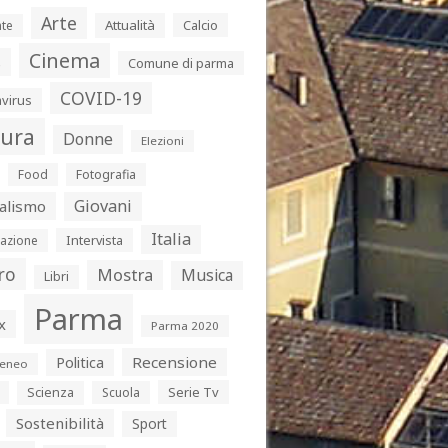
Arte
Attualità
Calcio
te
Cinema
s
Comune di parma
COVID-19
virus
tura
Donne
Elezioni
Food
Fotografia
Giovani
alismo
Italia
Intervista
azione
ro
Mostra
Musica
Libri
Parma
x
Parma 2020
Politica
Recensione
eneo
Serie Tv
Scienza
Scuola
Sostenibilità
Sport