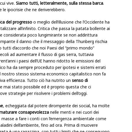
cui vive.
Siamo tutti, letteralmente, sulla stessa barca
.
te le ipocrisie che ne deriverebbero.
tica del progresso
o meglio dell’illusione che l’Occidente ha
lizzare all’infinito. Critica che passa la patata bollente ai
iene considerata poco lungimirante se non addirittura
mpante il danno che il messaggio della Thunberg rischia
 tutti d’accordo che noi Paesi del “primo mondo”
ecoli ad aumentare il flusso di gas serra, tuttavia
rent’anni i paesi dell’UE hanno ridotto le emissioni del
fico ha da sempre proceduto per ipotesi e sistemi errati
. Il nostro stesso sistema economico capitalistico non fa
va efficienza. Tutto ciò ha nutrito un
senso di
 mai stato possibile ed è proprio questa che ci
e strategie per risolvere i problemi dell’oggi.
ne
, echeggiata dal potere dirompente dei social, ha molte
maturare consapevolezza
nelle menti e nei cuori dei
le masse a fare i conti con l’emergenza ambientale come
i paladini dell’ambiente, fino ad ora. Prima di muovere
reta è una ragazzina, con tutti i limiti che ne conseguono