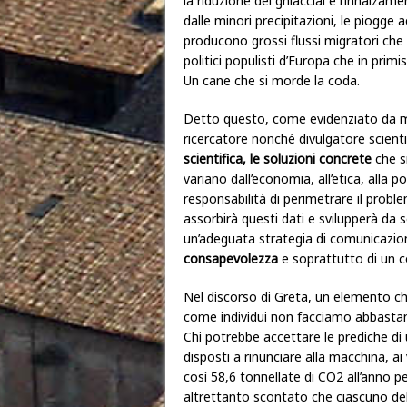
la riduzione dei ghiacciai e l’innalzam
dalle minori precipitazioni, le piogge a
producono grossi flussi migratori che
politici populisti d’Europa che in prim
Un cane che si morde la coda.
Detto questo, come evidenziato da mo
ricercatore nonché divulgatore scienti
scientifica, le soluzioni concrete
che s
variano dall’economia, all’etica, alla p
responsabilità di perimetrare il probl
assorbirà questi dati e svilupperà d
un’adeguata strategia di comunicazio
consapevolezza
e soprattutto di un c
Nel discorso di Greta, un elemento che 
come individui non facciamo abbastanz
Chi potrebbe accettare le prediche di
disposti a rinunciare alla macchina, ai
così 58,6 tonnellate di CO2 all’anno p
altrettanto scontato che ciascuno de