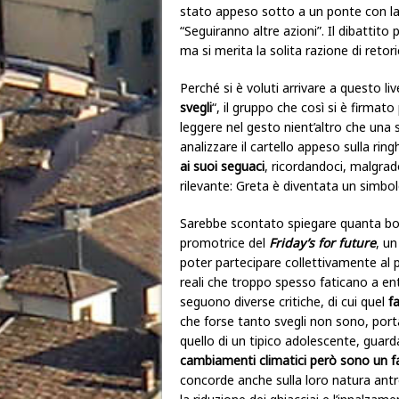
stato appeso sotto a un ponte con l
“Seguiranno altre azioni”. Il dibattito
ma si merita la solita razione di retor
Perché si è voluti arrivare a questo liv
svegli
“, il gruppo che così si è firmato
leggere nel gesto nient’altro che una sf
analizzare il cartello appeso sulla ringh
ai
suoi seguaci
, ricordandoci, malgra
rilevante: Greta è diventata un simbol
Sarebbe scontato spiegare quanta bontà
promotrice del
Friday’s for future
, un
poter partecipare collettivamente al 
reali che troppo spesso faticano a ent
seguono diverse critiche, di cui quel
f
che forse tanto svegli non sono, port
quello di un tipico adolescente, guarda
cambiamenti climatici però sono un f
concorde anche sulla loro natura antro