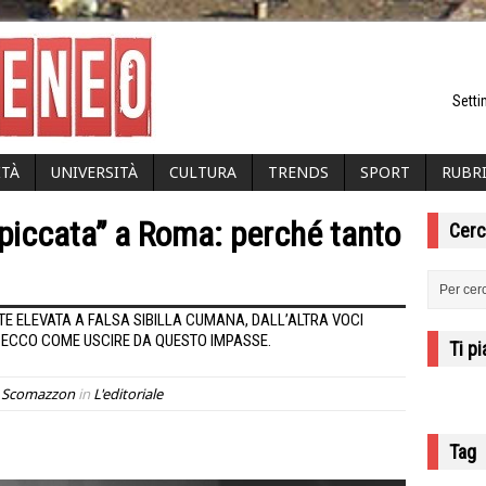
Setti
ITÀ
UNIVERSITÀ
CULTURA
TRENDS
SPORT
RUBR
piccata” a Roma: perché tanto
Cerc
 ELEVATA A FALSA SIBILLA CUMANA, DALL’ALTRA VOCI
. ECCO COME USCIRE DA QUESTO IMPASSE.
Ti p
o Scomazzon
in
L'editoriale
Tag