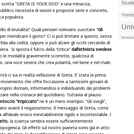
Stude
a scritta “GRETA IS YOUR GOD” e una minaccia,
 pubblico necessita di visioni e proposte serie e concrete,
Trend
ica populista.
Uni
ello di brutalità? Quali pensieri volevano suscitare “
Gli
 per rivendicare il gesto? Ci si può limitare a questo, senza
Violenz
ida alla civiltà, oppure si può alzare gli occhi cercando di
iera. Si sposta il fulcro della “critica”
dall’attivista svedese
do le modalità gravemente scorrette, qualcosa di
o, una voce severa che crea polarità, nel bene e nel male.
 ci sia in realtà nell’azione di Greta. E’ stata la prima
 movimento che offre l’occasione a tantissimi giovani di
proprio domani, informandosi e individuando dei problemi
rare nella cronaca del quotidiano. Tuttavia al plauso
antoccio “impiccato”
ne è un mero esempio. “Gli svegli”,
ano avanti il negazionismo. Il messaggio di Greta, come
 all’ideale eroico inevitabilmente rigido e incontestabile. I
atto
, la scienza sembra essere sufficientemente
pogenica. Gli effetti sul nostro pianeta sono già in atto: