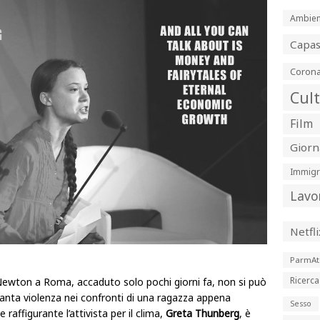
Ambien
Capa
Corona
Cul
Film
Giorn
Immigr
Lavo
Netfli
ParmAt
Ricerca
 Newton a Roma, accaduto solo pochi giorni fa, non si può
 tanta violenza nei confronti di una ragazza appena
Sesso
raffigurante l’attivista per il clima,
Greta Thunberg
, è