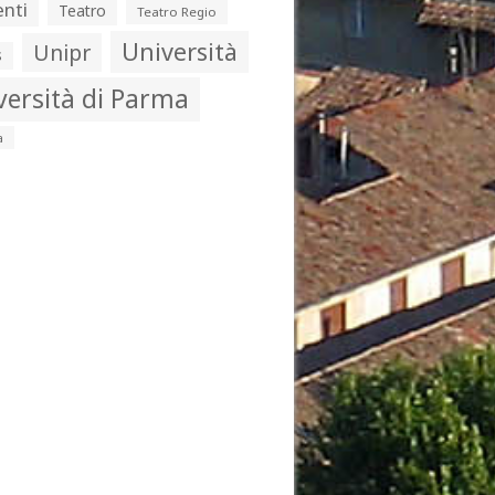
nti
Teatro
Teatro Regio
Università
Unipr
s
versità di Parma
a