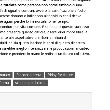
a e tutelata come persona non come simbolo
di una
tti uguali e contrari, ovvero la santificazione e l’odio.
rché donano o infliggono all’individuo che li riceve
he uguali perché lo immortalano nel tempo,
condurre un vita comune. E se l’idea di questo successo
mo presente quanto difficile, oserei direi impossibile, è
ente alle aspettative di milioni e milioni di
ulti, se sia giusto lasciare le sorti di questo dibattito
 sarebbe meglio interiorizzare le provocazioni lanciateci,
zione e prendere in mano le redini di un futuro collettivo.
matico
fantoccio greta
friday for future
Roma
scioperi per il clima
.