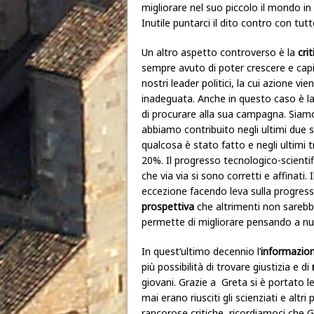
migliorare nel suo piccolo il mondo in 
Inutile puntarci il dito contro con tut
Un altro aspetto controverso è la
cri
sempre avuto di poter crescere e capita
nostri leader politici, la cui azione v
inadeguata. Anche in questo caso è la
di procurare alla sua campagna.
Siamo
abbiamo contribuito negli ultimi due s
qualcosa è stato fatto e negli ultimi t
20%. Il progresso tecnologico-scienti
che via via si sono corretti e affinati
eccezione facendo leva sulla progressi
prospettiva
che altrimenti non sarebbe
permette di migliorare pensando a nuov
In quest’ultimo decennio l’
informazio
più possibilità di trovare giustizia e di
giovani. Grazie a Greta si è portato 
mai erano riusciti gli scienziati e altr
rancorose critiche, ricordiamoci che G