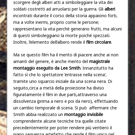
scorgere degli alberi atti a simboleggiare la vita dei
soldati costretti ad arruolarsi per la guerra. Gli
alberi
incontrati durante il corso della storia appaiono forti,
ma a volte inermi, proprio come le persone;
rappresentano la vita perchè generano frutti, ma alcuni
di questi simboleggiano la morte poiché spezzati.
Inoltre, l’elemento dell’albero rende il
film circolare
.
Ma se questo film ha il merito di piacere anche ai non
amanti del genere, è anche merito del
magistrale
montaggio eseguito da Lee Smith
. Innanzitutto ha
fatto sì che lo spettatore ‘entrasse nella scena’,
tramite uno squarcio iniziale da una scena nera. Di
seguito,circa a metà della proiezione ha diviso
figuratamente il film in due parti,attraverso una
dissolvenza (prima a nero e poi da nero), effettuando
un cambio temporale di scena. Si può affermare che
Smith abbia realizzato un
montaggio invisibile
comprendente alcune tecniche tra quelle citate
precedentemente per poter rendere più veritiero il
piano sequenza artefatto che rende il film unico nel