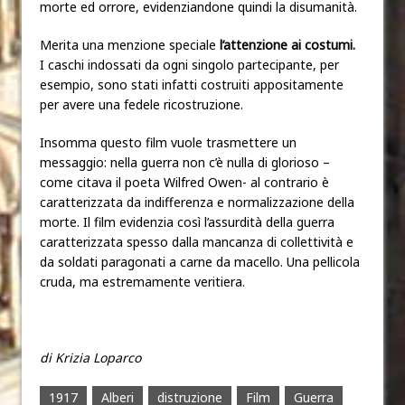
morte ed orrore, evidenziandone quindi la disumanità.
Merita una menzione speciale
l’attenzione ai
costumi.
I caschi indossati da ogni singolo partecipante, per
esempio, sono stati infatti costruiti appositamente
per avere una fedele ricostruzione.
Insomma questo film vuole trasmettere un
messaggio: nella guerra non c’è nulla di glorioso –
come citava il poeta Wilfred Owen- al contrario è
caratterizzata da indifferenza e normalizzazione della
morte. Il film evidenzia così l’assurdità della guerra
caratterizzata spesso dalla mancanza di collettività e
da soldati paragonati a carne da macello. Una pellicola
cruda, ma estremamente veritiera.
di Krizia Loparco
1917
Alberi
distruzione
Film
Guerra