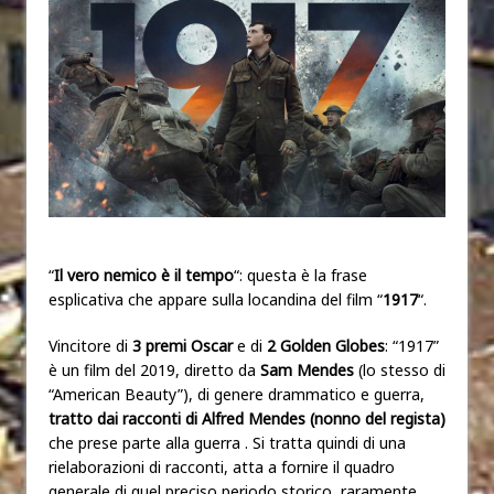
“
Il vero nemico è il tempo
“: questa è la frase
esplicativa che appare sulla locandina del film “
1917
“.
Vincitore di
3 premi Oscar
e di
2 Golden Globes
: “1917”
è un film del 2019, diretto da
Sam Mendes
(lo stesso di
“American Beauty”), di genere drammatico e guerra,
tratto dai racconti di Alfred Mendes (nonno del regista)
che prese parte alla guerra . Si tratta quindi di una
rielaborazioni di racconti, atta a fornire il quadro
generale di quel preciso periodo storico, raramente