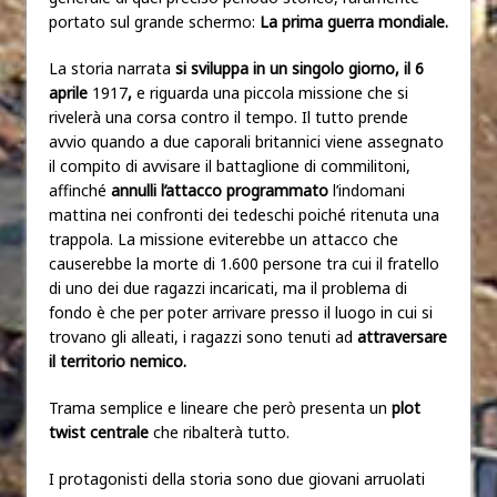
portato sul grande schermo:
La prima guerra mondiale.
La storia narrata
si sviluppa in un singolo giorno, il
6
aprile
1917
,
e riguarda una piccola missione che si
rivelerà una corsa contro il tempo. Il tutto prende
avvio quando a due caporali britannici viene assegnato
il compito di avvisare il battaglione di commilitoni,
affinché
annulli l’attacco programmato
l’indomani
mattina nei confronti dei tedeschi poiché ritenuta una
trappola. La missione eviterebbe un attacco che
causerebbe la morte di 1.600 persone tra cui il fratello
di uno dei due ragazzi incaricati, ma il problema di
fondo è che per poter arrivare presso il luogo in cui si
trovano gli alleati, i ragazzi sono tenuti ad
attraversare
il territorio nemico.
Trama semplice e lineare che però presenta un
plot
twist centrale
che ribalterà tutto.
I protagonisti della storia sono due giovani arruolati