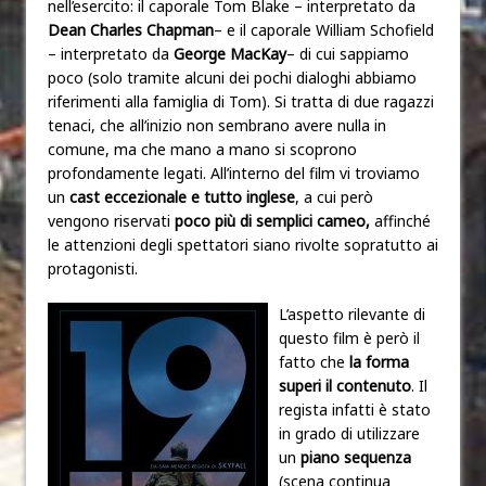
nell’esercito: il caporale Tom Blake – interpretato da
Dean Charles Chapman
– e il caporale William Schofield
– interpretato da
George MacKay
– di cui sappiamo
poco (solo tramite alcuni dei pochi dialoghi abbiamo
riferimenti alla famiglia di Tom). Si tratta di due ragazzi
tenaci, che all’inizio non sembrano avere nulla in
comune, ma che mano a mano si scoprono
profondamente legati. All’interno del film vi troviamo
un
cast eccezionale e tutto inglese
, a cui però
vengono riservati
poco più di semplici
cameo,
affinché
le attenzioni degli spettatori siano rivolte sopratutto ai
protagonisti.
L’aspetto rilevante di
questo film è però il
fatto che
la forma
superi il contenuto
. Il
regista infatti è stato
in grado di utilizzare
un
piano sequenza
(scena continua