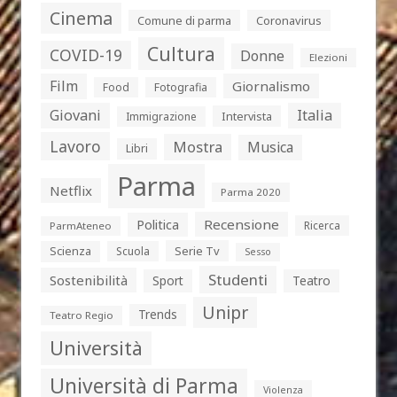
Cinema
Comune di parma
Coronavirus
Cultura
COVID-19
Donne
Elezioni
Film
Giornalismo
Food
Fotografia
Giovani
Italia
Intervista
Immigrazione
Lavoro
Mostra
Musica
Libri
Parma
Netflix
Parma 2020
Politica
Recensione
Ricerca
ParmAteneo
Serie Tv
Scienza
Scuola
Sesso
Studenti
Sostenibilità
Sport
Teatro
Unipr
Trends
Teatro Regio
Università
Università di Parma
Violenza