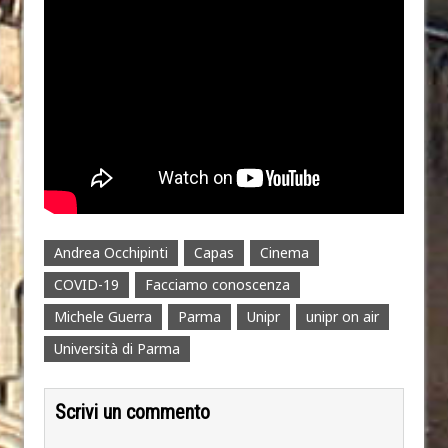
Andrea Occhipinti
Capas
Cinema
COVID-19
Facciamo conoscenza
Michele Guerra
Parma
Unipr
unipr on air
Università di Parma
Scrivi un commento