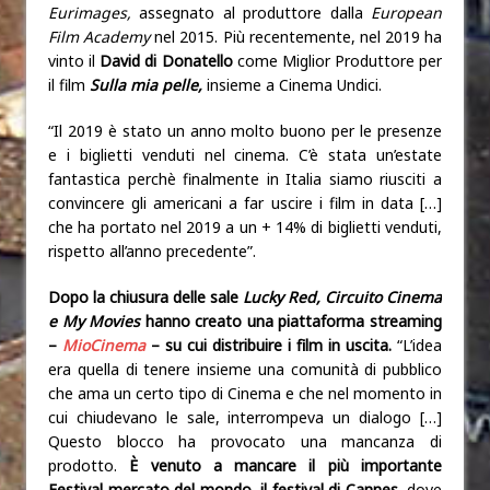
Eurimages,
assegnato al produttore dalla
European
Film Academy
nel 2015. Più recentemente, nel 2019 ha
vinto il
David di Donatello
come Miglior Produttore per
il film
Sulla mia pelle,
insieme a Cinema Undici.
“Il 2019 è stato un anno molto buono per le presenze
e i biglietti venduti nel cinema. C’è stata un’estate
fantastica perchè finalmente in Italia siamo riusciti a
convincere gli americani a far uscire i film in data […]
che ha portato nel 2019 a un + 14% di biglietti venduti,
rispetto all’anno precedente”.
Dopo la chiusura delle sale
Lucky Red, Circuito Cinema
e My Movies
hanno creato una piattaforma streaming
–
MioCinema
– su cui distribuire i film in uscita.
“L’idea
era quella di tenere insieme una comunità di pubblico
che ama un certo tipo di Cinema e che nel momento in
cui chiudevano le sale, interrompeva un dialogo […]
Questo blocco ha provocato una mancanza di
prodotto.
È venuto a mancare il più importante
Festival mercato del mondo, il festival di Cannes
, dove