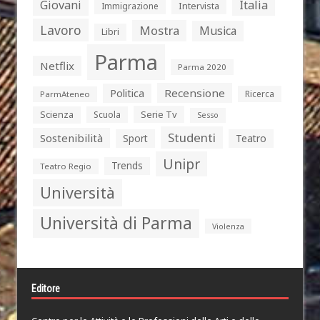
Giovani
Italia
Intervista
Immigrazione
Lavoro
Mostra
Musica
Libri
Parma
Netflix
Parma 2020
Politica
Recensione
Ricerca
ParmAteneo
Serie Tv
Scienza
Scuola
Sesso
Studenti
Sostenibilità
Sport
Teatro
Unipr
Trends
Teatro Regio
Università
Università di Parma
Violenza
Editore