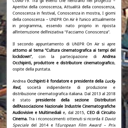
Covid-19. Tra gli eventi che rientrano nel progetto –
Aperitivi della conoscenza, Attualità della conoscenza,
Conoscenza in festival, Conoscenza in mostra, I giorni
della conoscenza – UNIPR On Air è l’unico attualmente
in programma, essendo nato proprio in riposta
all’interruzione dell’iniziativa “Facciamo Conoscenza”.
Il secondo appuntamento di UNIPR On Air si apre
attorno al tema “Cultura cinematografica ai tempi del
lockdown”
, con la partecipazione di
Andrea
Occhipinti,
produttore e distributore cinematografico
,
ospite della puntata.
Andrea
Occhipinti è fondatore e presidente della
Lucky
Red
,
società indipendente di produzione e
distribuzione cinematografica italiana. Dal 2013 al 2018
è stato
presidente della sezione Distributori
dell’Associazione Nazionale Industrie Cinematografiche
Audiovisive e Multimediali
e, dal 2015,
CEO di Circuito
Cinema.
Tra i riconoscimenti ottenuti si ricorda il
David
Speciale
del 2014 e l’
European Film Award
– Prix