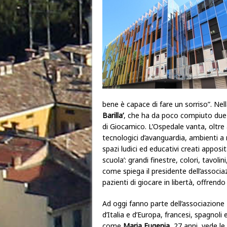
bene è capace di fare un sorriso”. Nel
Barilla’
, che ha da poco compiuto due an
di Giocamico. L’Ospedale vanta, oltre 
tecnologici d’avanguardia, ambienti a m
spazi ludici ed educativi creati apposit
scuola’: grandi finestre, colori, tavoli
come spiega il presidente dell’associ
pazienti di giocare in libertà, offren
Ad oggi fanno parte dell’associazione
d’Italia e d’Europa, francesi, spagnoli
come
Maria Eugenia
, 27 anni, vede le