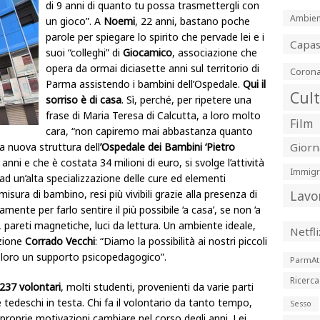
di 9 anni di quanto tu possa trasmettergli con
Ambien
un gioco”. A
Noemi
, 22 anni, bastano poche
parole per spiegare lo spirito che pervade lei e i
Capa
suoi “colleghi” di
Giocamico
, associazione che
opera da ormai diciasette anni sul territorio di
Corona
Parma assistendo i bambini dell’Ospedale.
Qui il
Cul
sorriso è di casa
. Sì, perché, per ripetere una
frase di Maria Teresa di Calcutta, a loro molto
Film
cara, “non capiremo mai abbastanza quanto
la nuova struttura dell
’Ospedale dei Bambini ‘Pietro
Giorn
ni e che è costata 34 milioni di euro, si svolge l’attività
Immigr
ad un’alta specializzazione delle cure ed elementi
isura di bambino, resi più vivibili grazie alla presenza di
Lavo
amente per farlo sentire il più possibile ‘a casa’, se non ‘a
ni, pareti magnetiche, luci da lettura. Un ambiente ideale,
Netfli
azione
Corrado Vecchi
: “Diamo la possibilità ai nostri piccoli
do loro un supporto psicopedagogico”.
ParmAt
Ricerca
237 volontari
, molti studenti, provenienti da varie parti
 e tedeschi in testa. Chi fa il volontario da tanto tempo,
Sesso
 proprie motivazioni cambiare nel corso degli anni. Lei