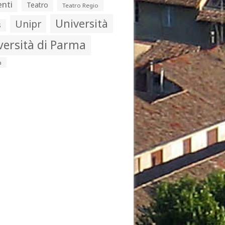
nti
Teatro
Teatro Regio
Università
Unipr
s
versità di Parma
a