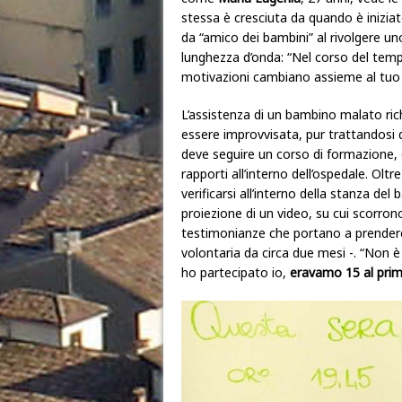
stessa è cresciuta da quando è iniziato 
da “amico dei bambini” al rivolgere un
lunghezza d’onda: “Nel corso del tempo
motivazioni cambiano assieme al tuo 
L’assistenza di un bambino malato ri
essere improvvisata, pur trattandosi d
deve seguire un corso di formazione,
rapporti all’interno dell’ospedale. Olt
verificarsi all’interno della stanza de
proiezione di un video, su cui scorron
testimonianze che portano a prender
volontaria da circa due mesi -. “Non è
ho partecipato io,
eravamo 15 al primo