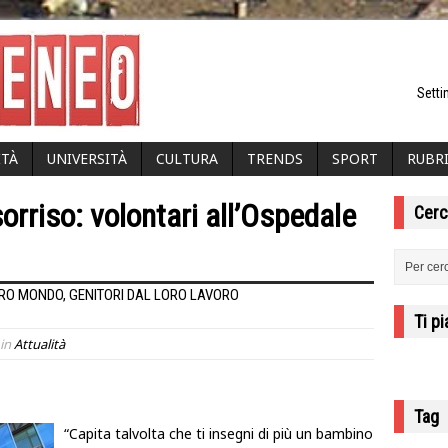
Setti
ITÀ
UNIVERSITÀ
CULTURA
TRENDS
SPORT
RUBR
rriso: volontari all’Ospedale
Cerc
ORO MONDO, GENITORI DAL LORO LAVORO
Ti p
in
Attualità
Tag
“
Capita talvolta che ti insegni di più un bambino