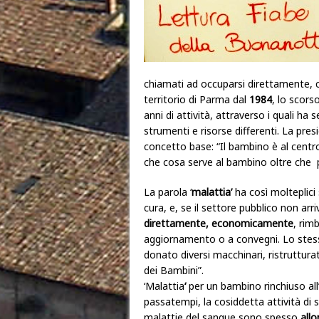
chiamati ad occuparsi direttamente, 
territorio di Parma dal
1984
, lo scors
anni di attività, attraverso i quali h
strumenti e risorse differenti. La pre
concetto base: “Il bambino è al centro
che cosa serve al bambino oltre che pe
La parola ‘
malattia’
ha così molteplici s
cura, e, se il settore pubblico non arr
direttamente, economicamente
, rim
aggiornamento o a convegni. Lo stesso
donato diversi macchinari, ristruttur
dei Bambini”.
‘Malattia
‘
per un bambino rinchiuso all’
passatempi, la cosiddetta attività di 
malattie del sangue sono spesso
allo