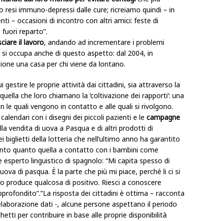
o resi immuno-depressi dalle cure; ricreiamo quindi – in
i – occasioni di incontro con altri amici: feste di
 fuori reparto”.
sciare il lavoro
, andando ad incrementare i problemi
 si occupa anche di questo aspetto: dal 2004, in
ione una casa per chi viene da lontano.
 gestire le proprie attività dai cittadini, sia attraverso la
ella che loro chiamano la ‘coltivazione dei rapporti’: una
n le quali vengono in contatto e alle quali si rivolgono.
 calendari con i disegni dei piccoli pazienti e le
campagne
a vendita di uova a Pasqua e di altri prodotti di
i biglietti della lotteria che nell’ultimo anno ha garantito
tanto quanto quella a contatto con i bambini come
e esperto linguistico di spagnolo: “Mi capita spesso di
ova di pasqua. È la parte che più mi piace, perché li ci si
ro produce qualcosa di positivo. Riesci a conoscere
profondito”.”La risposta dei cittadini è ottima – racconta
elaborazione dati -, alcune persone aspettano il periodo
chetti per contribuire in base alle proprie disponibilità