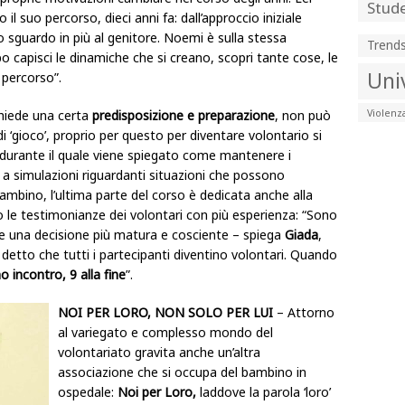
Stude
il suo percorso, dieci anni fa: dall’approccio iniziale
o sguardo in più al genitore. Noemi è sulla stessa
Trend
 capisci le dinamiche che si creano, scopri tante cose, le
Uni
percorso”.
Violenz
chiede una certa
predisposizione e preparazione
, non può
i ‘gioco’, proprio per questo per diventare volontario si
 durante il quale viene spiegato come mantenere i
re a simulazioni riguardanti situazioni che possono
l bambino, l’ultima parte del corso è dedicata anche alla
o le testimonianze dei volontari con più esperienza: “Sono
e una decisione più matura e cosciente – spiega
Giada
,
 detto che tutti i partecipanti diventino volontari. Quando
 incontro, 9 alla fine
”.
NOI PER LORO, NON SOLO PER LUI
– Attorno
al variegato e complesso mondo del
volontariato gravita anche un’altra
associazione che si occupa del bambino in
ospedale:
Noi per Loro,
laddove la parola ‘loro’