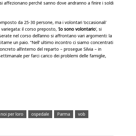
ini si affezionano perché sanno dove andranno a finire i soldi
omposto da 25-30 persone, ma i volontari ‘occasionali’
variegata: il corso preposto, ‘
Io sono volontario
‘, si
 serate nel corso dell’anno si affrontano vari argomenti: la
citarne un paio. “Nell’ ultimo incontro ci siamo concentrati
concreto all’interno del reparto – prosegue Silvia – in
timanale per farci carico dei problemi delle famiglie,
noi per loro
ospedale
Parma
vob