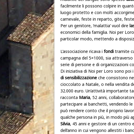
facilmente li possono colpire in quant
luogo protetto e con molti accorgiment
carnevale, feste in reparto, gite, feste
Per un genitore, ‘malattia’ vuol dire
la
economici della famiglia. Noi per Loro
particolar modo, mettendo a disposiz
L’associazione ricava i
fondi
tramite cui
campagna del 5×1000, sia attraverso qu
serie di persone e di organizzazioni co
Di iniziativa di Noi per Loro sono poi i
di sensibilizzazione
che consistono nell
cioccolato a Natale, o nella vendita de
32.000 euro. Un’attività importante 
racconta
Maria
, 52 anni, collaborator
partecipare ai banchetti, vendendo le u
può rendere conto che il proprio lavo
qualche persona in più, in modo più ap
Silvia
, 45 anni e gestore di un centro 
dell’anno in cui vengono allestiti i ban