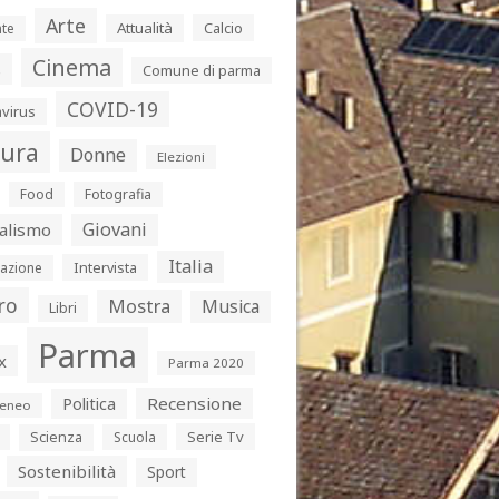
Arte
Attualità
Calcio
te
Cinema
s
Comune di parma
COVID-19
virus
tura
Donne
Elezioni
Food
Fotografia
Giovani
alismo
Italia
Intervista
azione
ro
Mostra
Musica
Libri
Parma
x
Parma 2020
Politica
Recensione
eneo
Serie Tv
Scienza
Scuola
Sostenibilità
Sport