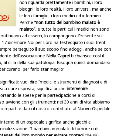
non riguarda prettamente i bambini, i loro
bisogni, le loro realtà, i loro universi, ma anche
le loro famiglie, i loro medici ed infermieri.
Perché
“non tutto del bambino malato è
malato”
, e tutte le parti cui i medici non sono
continuano ad esserci, lo compongono. Presente sul
o 17 dicembre Noi per Loro ha festeggiato i suoi trent’
a sempre perseguito il suo scopo fino ad’oggi, anche se con
sidente dell’associazione
Nella Capretti
chiarisce così il
, al di là della sua patologia. Bisogna quindi domandarsi
r curarlo, per farlo star meglio”.
ignificati: vuol dire “medici e strumenti di diagnosi e di
iva a dare risposta, significa anche
intervenire
borsando le spese per la partecipazione a corsi di
 avviene con gli strumenti: nei 30 anni di vita abbiamo
ato reparti e dato il nostro contributo al Nuovo Ospedale
interno di un ospedale significa anche giochi e
socializzazione
:
“I bambini ammalati di tumore o di
ntanati dal loro mondo per evitare contagi
che più