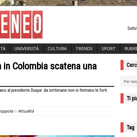
Setti
ITÀ
UNIVERSITÀ
CULTURA
TRENDS
SPORT
RUBR
ia in Colombia scatena una
Cerc
ano al presidente Duque: da settimane non si fermano le forti
Ti p
Coppola
in
Attualità
Tag