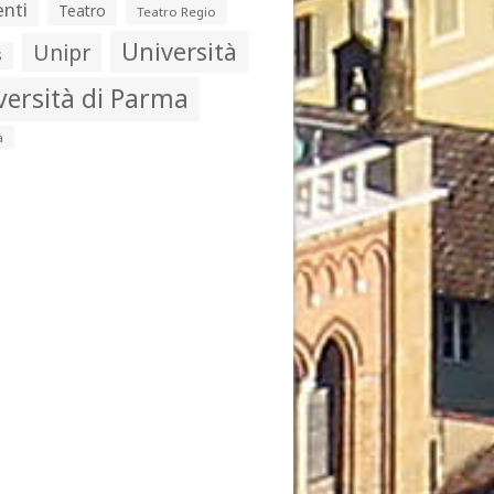
nti
Teatro
Teatro Regio
Università
Unipr
s
versità di Parma
a