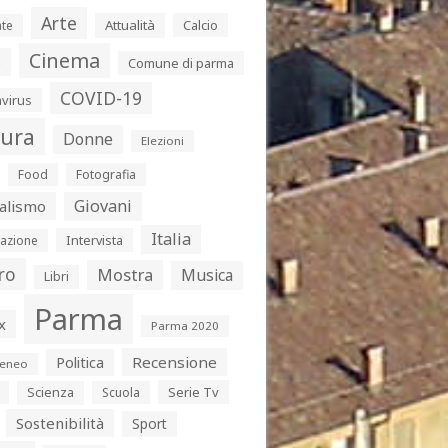
Arte
Attualità
Calcio
te
Cinema
s
Comune di parma
COVID-19
virus
tura
Donne
Elezioni
Food
Fotografia
Giovani
alismo
Italia
Intervista
azione
ro
Mostra
Musica
Libri
Parma
x
Parma 2020
Politica
Recensione
eneo
Serie Tv
Scienza
Scuola
Sostenibilità
Sport