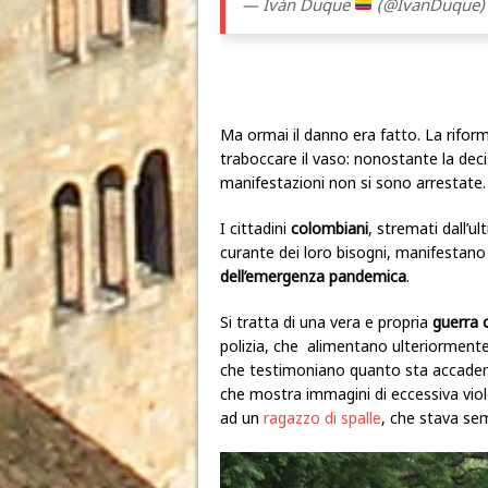
— Iván Duque
(@IvanDuque
Ma ormai il danno era fatto. La riform
traboccare il vaso: nonostante la decis
manifestazioni non si sono arrestate.
I cittadini
colombiani
, stremati dall’
curante dei loro bisogni, manifestan
dell’emergenza pandemica
.
Si tratta di una vera e propria
guerra c
polizia, che alimentano ulteriormente
che testimoniano quanto sta accaden
che mostra immagini di eccessiva viole
ad un
ragazzo di spalle
, che stava s