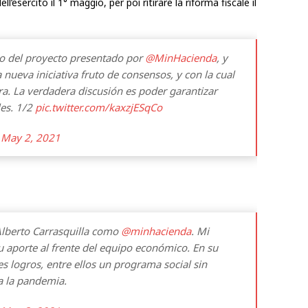
ll’esercito il 1° maggio, per poi ritirare la riforma fiscale il
iro del proyecto presentado por
@MinHacienda
, y
nueva iniciativa fruto de consensos, y con la cual
a. La verdadera discusión es poder garantizar
es. 1/2
pic.twitter.com/kaxzjESqCo
)
May 2, 2021
Alberto Carrasquilla como
@minhacienda
. Mi
u aporte al frente del equipo económico. En su
s logros, entre ellos un programa social sin
a la pandemia.