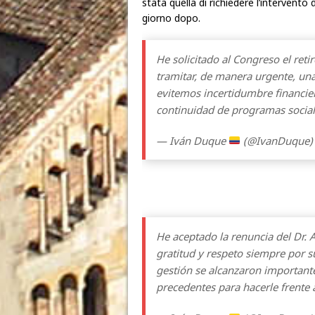
stata quella di richiedere l’intervento de
giorno dopo.
He solicitado al Congreso el ret
tramitar, de manera urgente, una 
evitemos incertidumbre financier
continuidad de programas social
— Iván Duque
(@IvanDuque
He aceptado la renuncia del Dr. 
gratitud y respeto siempre por s
gestión se alcanzaron importante
precedentes para hacerle frente 