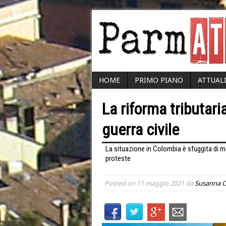
HOME
PRIMO PIANO
ATTUAL
La riforma tributar
guerra civile
La situazione in Colombia è sfuggita di m
proteste
Posted on
11 maggio 2021
da
Susanna 