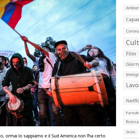
Ambien
Capa
Corona
Cul
Film
Giorn
Immigr
Lavo
Netfli
ParmAt
Ricerca
Sesso
o, ormai lo sappiamo e il Sud America non l’ha certo