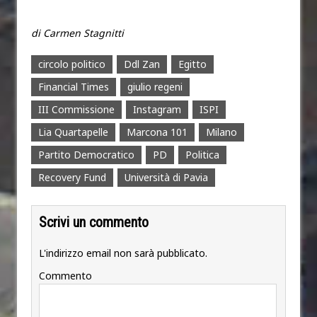
di Carmen Stagnitti
circolo politico
Ddl Zan
Egitto
Financial Times
giulio regeni
III Commissione
Instagram
ISPI
Lia Quartapelle
Marcona 101
Milano
Partito Democratico
PD
Politica
Recovery Fund
Università di Pavia
Scrivi un commento
L'indirizzo email non sarà pubblicato.
Commento