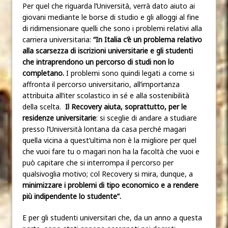
Per quel che riguarda l’Università, verrà dato aiuto ai
giovani mediante le borse di studio e gli alloggi al fine
di ridimensionare quelli che sono i problemi relativi alla
carriera universitaria:
“In Italia c’è un problema relativo
alla scarsezza di iscrizioni universitarie e gli studenti
che intraprendono un percorso di studi non lo
completano.
I problemi sono quindi legati a come si
affronta il percorso universitario, all’importanza
attribuita all’iter scolastico in sé e alla sostenibilità
della scelta.
Il Recovery aiuta, soprattutto, per le
residenze universitarie
: si sceglie di andare a studiare
presso l’Università lontana da casa perché magari
quella vicina a quest’ultima non è la migliore per quel
che vuoi fare tu o magari non ha la facoltà che vuoi e
può capitare che si interrompa il percorso per
qualsivoglia motivo; col Recovery si mira, dunque, a
minimizzare i problemi di tipo economico e a rendere
più indipendente lo studente”.
E per gli studenti universitari che, da un anno a questa