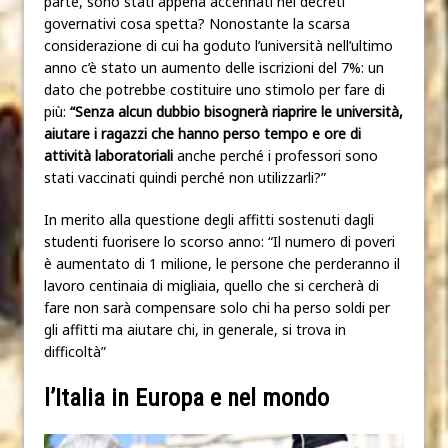
parte, sono stati appena accennati nei decreti
governativi cosa spetta? Nonostante la scarsa
considerazione di cui ha goduto l’università nell’ultimo
anno c’è stato un aumento delle iscrizioni del 7%: un
dato che potrebbe costituire uno stimolo per fare di
più:
“Senza alcun dubbio bisognerà riaprire le università,
aiutare i ragazzi che hanno perso tempo e ore di
attività laboratoriali
anche perché i professori sono
stati vaccinati quindi perché non utilizzarli?”
In merito alla questione degli affitti sostenuti dagli
studenti fuorisere lo scorso anno: “Il numero di poveri
è aumentato di 1 milione, le persone che perderanno il
lavoro centinaia di migliaia, quello che si cercherà di
fare non sarà compensare solo chi ha perso soldi per
gli affitti ma aiutare chi, in generale, si trova in
difficoltà”
l’Italia in Europa e nel mondo