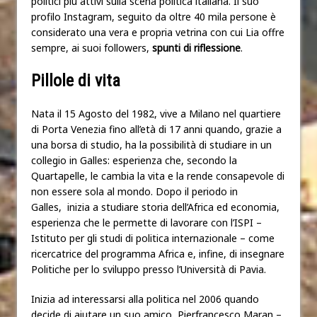
politici più attivi sulla scena politica italiana. Il suo
profilo Instagram, seguito da oltre 40 mila persone è
considerato una vera e propria vetrina con cui Lia offre
sempre, ai suoi followers,
spunti di riflessione
.
Pillole di vita
Nata il 15 Agosto del 1982, vive a Milano nel quartiere
di Porta Venezia fino all’età di 17 anni quando, grazie a
una borsa di studio, ha la possibilità di studiare in un
collegio in Galles: esperienza che, secondo la
Quartapelle, le cambia la vita e la rende consapevole di
non essere sola al mondo. Dopo il periodo in
Galles, inizia a studiare storia dell’Africa ed economia,
esperienza che le permette di lavorare con l’ISPI –
Istituto per gli studi di politica internazionale – come
ricercatrice del programma Africa e, infine, di insegnare
Politiche per lo sviluppo presso l’Università di Pavia.
Inizia ad interessarsi alla politica nel 2006 quando
decide di aiutare un suo amico, Pierfrancesco Maran –