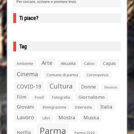
Ti piace?
Tag
Arte
Capas
Attualità
Calcio
Ambiente
Cinema
Comune di parma
Coronavirus
Cultura
COVID-19
Donne
Elezioni
Film
Giornalismo
Food
Fotografia
Giovani
Italia
Intervista
Immigrazione
Lavoro
Mostra
Musica
Libri
Parma
Netflix
Parma 2020