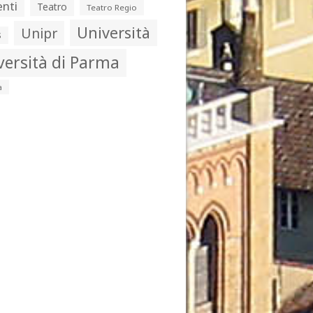
nti
Teatro
Teatro Regio
Università
Unipr
s
versità di Parma
a