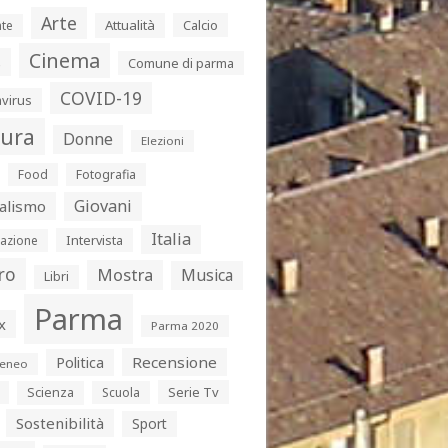
Arte
Attualità
Calcio
te
Cinema
s
Comune di parma
COVID-19
virus
tura
Donne
Elezioni
Food
Fotografia
Giovani
alismo
Italia
Intervista
azione
ro
Mostra
Musica
Libri
Parma
x
Parma 2020
Politica
Recensione
eneo
Serie Tv
Scienza
Scuola
Sostenibilità
Sport