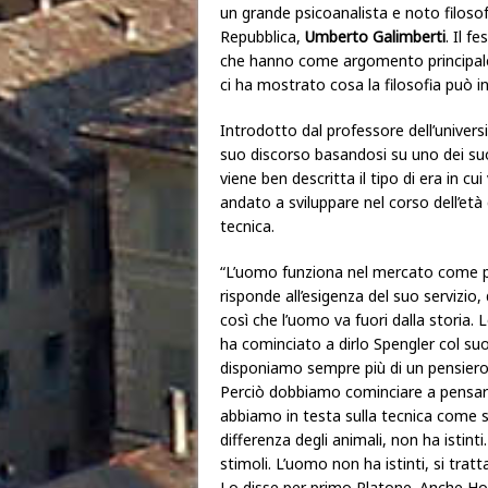
un grande psicoanalista e noto filoso
Repubblica,
Umberto Galimberti
. Il f
che hanno come argomento principale l
ci ha mostrato cosa la filosofia può i
Introdotto dal professore dell’univers
suo discorso basandosi su uno dei suoi 
viene ben descritta il tipo di era in cu
andato a sviluppare nel corso dell’età
tecnica.
“L’uomo funziona nel mercato come p
risponde all’esigenza del suo servizio,
così che l’uomo va fuori dalla storia. L
ha cominciato a dirlo Spengler col suo
disponiamo sempre più di un pensiero
Perciò dobbiamo cominciare a pensare
abbiamo in testa sulla tecnica come
differenza degli animali, non ha istinti.
stimoli. L’uomo non ha istinti, si tra
Lo disse per primo Platone. Anche Ho