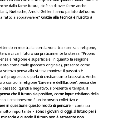
che dalla fame futura, cioè sa di aver fame anche
ant, Nietzsche, Arnold Gehlen hanno parlato dell’uomo
ha fatto a sopravvivere?
Grazie alla tecnica è riuscito a
ttendo in mostra la correlazione tra scienza e religione,
nza circa il futuro sia praticamente la stessa: “Proprio
nza e religione è superficiale, in quanto la religione
assato come male (peccato originale), presente come
a scienza pensa alla stessa maniera: il passato è
uro è progresso, si parla di cristianesimo laicizzato. Anche
o contro la religione ‘L’avvenire dell’illusione’, pensa che
el passato, quindi è negativo, il presente è terapia, il
pensa che il futuro sia positivo, come input cristiano della
nso il cristianesimo è un inconscio collettivo e
ere in questione questo modo di pensare
– continua
o molto importante –
sono i giovani di oggi. Il futuro per i
a minaccia e quando il futuro non è attraente non