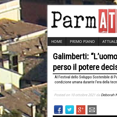
HOME
PRIMO PIANO
ATTUAL
Galimberti: “L’uomo 
perso il potere deci
Al Festival dello Sviluppo Sostenibile di P
condizione umana durante l’era della tecn
Posted on
10 ottobre 2021
da
Deborah N