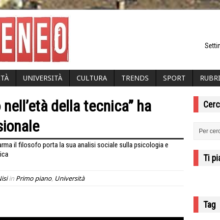
Setti
ITÀ
UNIVERSITÀ
CULTURA
TRENDS
SPORT
RUBR
nell’età della tecnica” ha
Cerc
sionale
arma il filosofo porta la sua analisi sociale sulla psicologia e
ica
Ti p
isi
in
Primo piano
,
Università
Tag