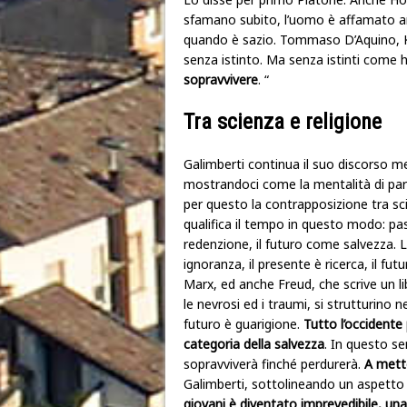
sfamano subito, l’uomo è affamato an
quando è sazio. Tommaso D’Aquino, K
senza istinto. Ma senza istinti come 
sopravvivere
. “
Tra scienza e religione
Galimberti continua il suo discorso me
mostrandoci come la mentalità di parte
per questo la contrapposizione tra scie
qualifica il tempo in questo modo: p
redenzione, il futuro come salvezza. L
ignoranza, il presente è ricerca, il fut
Marx, ed anche Freud, che scrive un libr
le nevrosi ed i traumi, si strutturino n
futuro è guarigione.
Tutto l’occidente 
categoria della salvezza
. In questo se
sopravviverà finché perdurerà.
A mett
Galimberti, sottolineando un aspett
giovani è diventato imprevedibile, un