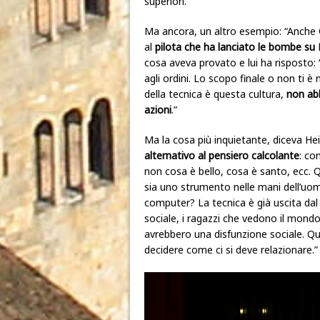
superiori.”
Ma ancora, un altro esempio: “Anche
al
pilota che ha lanciato le bombe su
cosa aveva provato e lui ha risposto: 
agli ordini. Lo scopo finale o non ti è
della tecnica è questa cultura,
non abb
azioni
.”
Ma la cosa più inquietante, diceva He
alternativo al pensiero calcolante
: co
non cosa è bello, cosa è santo, ecc.
sia uno strumento nelle mani dell’uomo
computer? La tecnica è già uscita dal
sociale, i ragazzi che vedono il mondo
avrebbero una disfunzione sociale. Qu
decidere come ci si deve relazionare.”