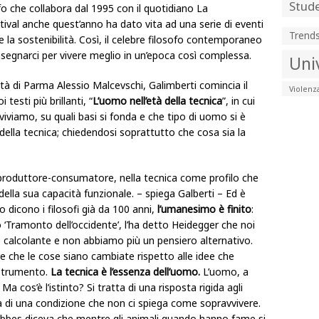
Stude
fo che collabora dal 1995 con il quotidiano La
estival anche quest’anno ha dato vita ad una serie di eventi
Trend
a sostenibilità. Così, il celebre filosofo contemporaneo
nsegnarci per vivere meglio in un’epoca così complessa.
Uni
ità di Parma Alessio Malcevschi, Galimberti comincia il
Violenz
testi più brillanti, “
L’uomo nell’età della tecnica
”, in cui
i viviamo, su quali basi si fonda e che tipo di uomo si è
 della tecnica; chiedendosi soprattutto che cosa sia la
roduttore-consumatore, nella tecnica come profilo che
 della sua capacità funzionale. – spiega Galberti – Ed è
o dicono i filosofi già da 100 anni,
l’umanesimo è finito
:
 ‘Tramonto dell’occidente’, l’ha detto Heidegger che noi
 calcolante e non abbiamo più un pensiero alternativo.
 che le cose siano cambiate rispetto alle idee che
 strumento.
La tecnica è l’essenza dell’uomo.
L’uomo, a
 Ma cos’è l’istinto? Si tratta di una risposta rigida agli
tta di una condizione che non ci spiega come sopravvivere.
bbes diceva che mentre gli animali quando hanno fame si