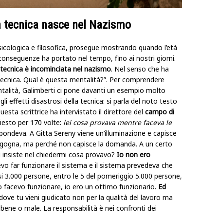
a tecnica nasce nel Nazismo
psicologica e filosofica, prosegue mostrando quando l’età
 conseguenze ha portato nel tempo, fino ai nostri giorni.
a tecnica è incominciata nel nazismo
. Nel senso che ha
tecnica. Qual è questa mentalità?”. Per comprendere
ntalità, Galimberti ci pone davanti un esempio molto
 effetti disastrosi della tecnica: si parla del noto testo
uesta scrittrice ha intervistato il direttore del
campo di
hiesto per 170 volte:
lei cosa provava mentre faceva le
pondeva. A Gitta Sereny viene un’illuminazione e capisce
ergogna, ma perché non capisce la domanda. A un certo
ei insiste nel chiedermi cosa provavo?
Io non ero
evo far funzionare il sistema e il sistema prevedeva che
i 3.000 persone, entro le 5 del pomeriggio 5.000 persone,
lo facevo funzionare, io ero un ottimo funzionario.
Ed
 dove tu vieni giudicato non per la qualità del lavoro ma
ai bene o male. La responsabilità è nei confronti dei