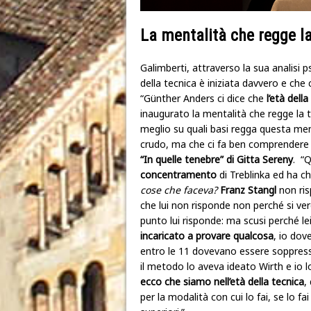
La mentalità che regge l
Galimberti, attraverso la sua analisi 
della tecnica è iniziata davvero e che
“Günther Anders ci dice che
l’età dell
inaugurato la mentalità che regge la 
meglio su quali basi regga questa me
crudo, ma che ci fa ben comprendere gli
“In quelle tenebre” di Gitta Sereny
. “Q
concentramento
di Treblinka ed ha c
cose che faceva?
Franz Stangl
non ris
che lui non risponde non perché si v
punto lui risponde: ma scusi perché l
incaricato a provare qualcosa
, io dov
entro le 11 dovevano essere soppress
il metodo lo aveva ideato Wirth e io 
ecco che siamo nell’età della tecnica
,
per la modalità con cui lo fai, se lo f