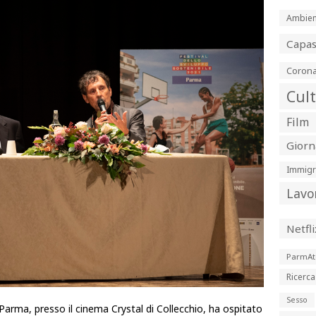
Ambien
Capa
Corona
Cul
Film
Giorn
Immigr
Lavo
Netfli
ParmAt
Ricerca
Sesso
a Parma, presso il cinema Crystal di Collecchio, ha ospitato