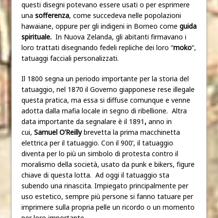
questi disegni potevano essere usati o per esprimere
una
sofferenza
, come succedeva nelle popolazioni
hawaiane, oppure per gli indigeni in Borneo come
guida
spirituale.
In Nuova Zelanda, gli abitanti firmavano i
loro trattati disegnando fedeli repliche dei loro “
moko
“,
tatuaggi facciali personalizzati.
Il 1800 segna un periodo importante per la storia del
tatuaggio, nel 1870 il Governo giapponese rese illegale
questa pratica, ma essa si diffuse comunque e venne
adotta dalla mafia locale in segno di ribellione. Altra
data importante da segnalare è il 1891
,
anno in
cui,
Samuel O’Reilly
brevetta la prima macchinetta
elettrica per il tatuaggio. Con il 900’, il tatuaggio
diventa per lo più un simbolo di protesta contro il
moralismo della società, usato da punk e bikers, figure
chiave di questa lotta. Ad oggi il tatuaggio sta
subendo una rinascita. Impiegato principalmente per
uso estetico, sempre più persone si fanno tatuare per
imprimere sulla propria pelle un ricordo o un momento
per loro importante.