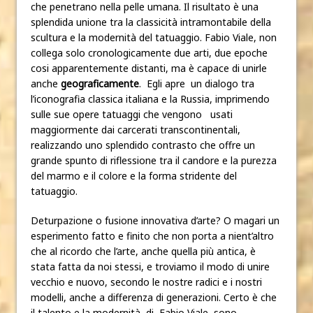
che penetrano nella pelle umana. Il risultato è una
splendida unione tra la classicità intramontabile della
scultura e la modernità del tatuaggio. Fabio Viale, non
collega solo cronologicamente due arti, due epoche
cosi apparentemente distanti, ma è capace di unirle
anche
geograficamente
. Egli apre un dialogo tra
l’iconografia classica italiana e la Russia, imprimendo
sulle sue opere tatuaggi che vengono usati
maggiormente dai carcerati transcontinentali,
realizzando uno splendido contrasto che offre un
grande spunto di riflessione tra il candore e la purezza
del marmo e il colore e la forma stridente del
tatuaggio.
Deturpazione o fusione innovativa d’arte? O magari un
esperimento fatto e finito che non porta a nient’altro
che al ricordo che l’arte, anche quella più antica, è
stata fatta da noi stessi, e troviamo il modo di unire
vecchio e nuovo, secondo le nostre radici e i nostri
modelli, anche a differenza di generazioni. Certo è che
il talento e la modernità di Fabio Viale sono