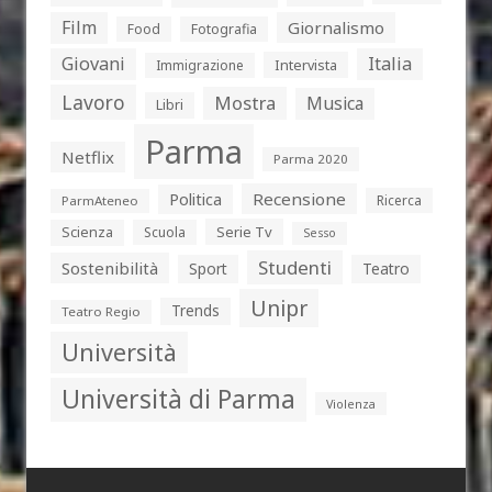
Film
Giornalismo
Food
Fotografia
Giovani
Italia
Intervista
Immigrazione
Lavoro
Mostra
Musica
Libri
Parma
Netflix
Parma 2020
Politica
Recensione
Ricerca
ParmAteneo
Serie Tv
Scienza
Scuola
Sesso
Studenti
Sostenibilità
Sport
Teatro
Unipr
Trends
Teatro Regio
Università
Università di Parma
Violenza