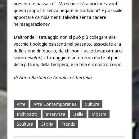
presente e passato
”.
Ma si riuscirà a portare avanti
questi propositi senza negare le tradizioni? È possibile
apportare cambiamenti talvolta senza cadere
nell’esagerazione?
D’altronde il tatuaggio non si può più collegare alle
vecchie tipologie esistenti nel passato, associate alla
definizione di feticcio, da chi non li accettava; ormai ci
siamo
evoluti
, il tatuaggio è una forma d’arte al pari
della pittura, della tempera, e la tela è il nostro corpo.
di Anna Barbieri e Annalisa Libertella
Arte
Arte Contemporanea
Cultura
Inchiostro
Intervista
Italia
Mostra
Scultura
Storia
Trends