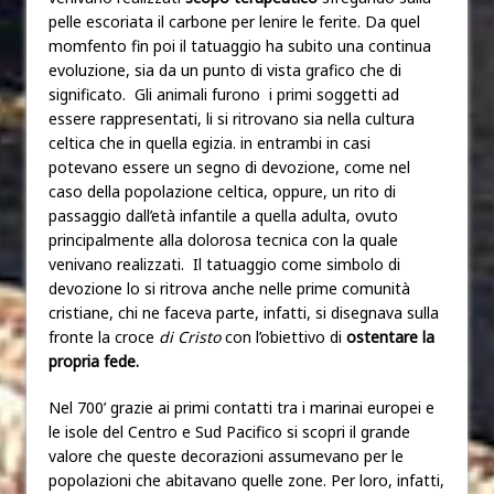
pelle escoriata il carbone per lenire le ferite. Da quel
momfento fin poi il tatuaggio ha subito una continua
evoluzione, sia da un punto di vista grafico che di
significato. Gli animali furono i primi soggetti ad
essere rappresentati, li si ritrovano sia nella cultura
celtica che in quella egizia. in entrambi in casi
potevano essere un segno di devozione, come nel
caso della popolazione celtica, oppure, un rito di
passaggio dall’età infantile a quella adulta, ovuto
principalmente alla dolorosa tecnica con la quale
venivano realizzati. Il tatuaggio come simbolo di
devozione lo si ritrova anche nelle prime comunità
cristiane, chi ne faceva parte, infatti, si disegnava sulla
fronte la croce
di Cristo
con l’obiettivo di
ostentare la
propria fede.
Nel 700’ grazie ai primi contatti tra i marinai europei e
le isole del Centro e Sud Pacifico si scopri il grande
valore che queste decorazioni assumevano per le
popolazioni che abitavano quelle zone. Per loro, infatti,