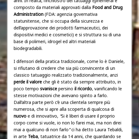
anni. In realtà, l’inchiostro dei tatuaggi Ephemeral è
composto da materiali approvati dalla
Food and Drug
Administration
(FDA: agenzia governativa
statunitense, che si occupa della sicurezza e
dell’approvazione dei prodotti farmaceutici, dei
dispositivi medici e cosmetici) e si struttura su di una
base di polimeri, idrogel ed altri materiali
biodegradabili.
I difensori della pratica tradizionale, come lo è Daniele,
si rifiutano di credere che sia più convincente di un
classico tatuaggio realizzato tradizionalmente, anzi
perde il valore
che gli è stato da sempre attribuito, in
poco tempo
svanisce
persino
il ricordo
, vanificando le
stesse motivazioni che avevano spinto a farlo.
Dall’altra parte però c’è una clientela sempre più
numerosa, che si apre alla scoperta di qualcosa di
nuovo
e di innovativo,
“
Si è liberi di usare il proprio
corpo come si vuole, io non lo farei mai, ma non direi
mai a qualcuno di non farlo
”
ci ha detto Laura Tebaldi,
in arte
Teba
, tatuatrice da 14 anni, che guardando se