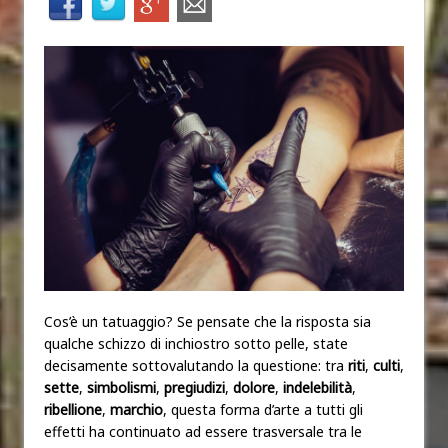
Cos’è un tatuaggio? Se pensate che la risposta sia
qualche schizzo di inchiostro sotto pelle, state
decisamente sottovalutando la questione: tra
riti
,
culti
,
sette
,
simbolismi
,
pregiudizi
,
dolore
,
indelebilità
,
ribellione
,
marchio
, questa forma d’arte a tutti gli
effetti ha continuato ad essere trasversale tra le