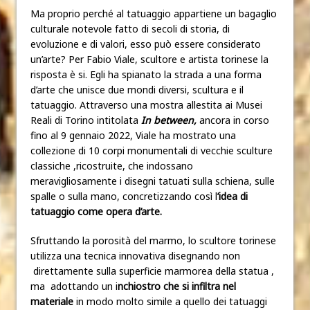
Ma proprio perché al tatuaggio appartiene un bagaglio
culturale notevole fatto di secoli di storia, di
evoluzione e di valori, esso può essere considerato
un’arte? Per Fabio Viale, scultore e artista torinese la
risposta è si. Egli ha spianato la strada a una forma
d’arte che unisce due mondi diversi, scultura e il
tatuaggio. Attraverso una mostra allestita ai Musei
Reali di Torino intitolata
In between,
ancora in corso
fino al 9 gennaio 2022, Viale ha mostrato una
collezione di 10 corpi monumentali di vecchie sculture
classiche ,ricostruite, che indossano
meravigliosamente i disegni tatuati sulla schiena, sulle
spalle o sulla mano, concretizzando così l
’idea di
tatuaggio come opera d’arte.
Sfruttando la porosità del marmo, lo scultore torinese
utilizza una tecnica innovativa disegnando non
direttamente sulla superficie marmorea della statua ,
ma adottando un i
nchiostro che si infiltra nel
materiale
in modo molto simile a quello dei tatuaggi