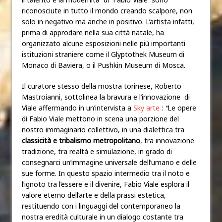
riconosciute in tutto il mondo creando scalpore, non
solo in negativo ma anche in positivo. L’artista infatti,
prima di approdare nella sua città natale, ha
organizzato alcune esposizioni nelle più importanti
istituzioni straniere come il Glyptothek Museum di
Monaco di Baviera, o il Pushkin Museum di Mosca.
Il curatore stesso della mostra torinese, Roberto
Mastroianni, sottolinea la bravura e l’innovazione di
Viale affermando in un’intervista a
Sky arte
:
“
Le opere
di Fabio Viale mettono in scena una porzione del
nostro immaginario collettivo, in una dialettica tra
classicità e tribalismo metropolitano
, tra innovazione
tradizione, tra realtà e simulazione, in grado di
consegnarci un’immagine universale dell’umano e delle
sue forme. In questo spazio intermedio tra il noto e
l’ignoto tra l’essere e il divenire, Fabio Viale esplora il
valore eterno dell’arte e della prassi estetica,
restituendo con i linguaggi del contemporaneo la
nostra eredità culturale in un dialogo costante tra