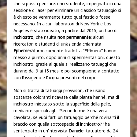
che si possa pensare: uno studente, impegnato in una
sessione di laser per eliminare un classico tatuaggio si
è chiesto se veramente tutto quel fastidio fosse
necessario. In alcuni laboratori di New York e Los
Angeles è stato ideato, a partire dal 2015, un tipo di
inchiostro
, che risulta
non permanente
: alcuni
ricercatori e studenti di un’azienda chiamata
Ephemeral
, ironicamente tradotta “Effimera” hanno
messo a punto, dopo anni di sperimentazioni, questo
inchiostro, grazie al quale si realizzano tatuaggi che
durano dai 9 ai 15 mesi e poi scompaiono a contatto
con l’ossigeno e l’acqua presenti nel corpo.
Non si tratta di tatuaggi provvisori, che usano
sostanze coloranti ricavate dalla pianta henné, ma di
inchiostro iniettato sotto la superficie della pelle,
mediante speciali aghi
“
Secondo me è una vera
cavolata, se vuoi farti un tatuaggio perché rovinarti il
braccio con quella sottospecie di inchiostro?
”
ha
sentenziato in un’intervista
Daniele
, tatuatore da 24