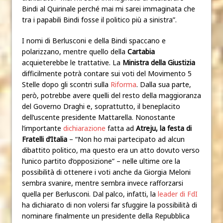
Bindi al Quirinale perché mai mi sarei immaginata che
tra i papabili Bindi fosse il politico più a sinistra”.
I nomi di Berlusconi e della Bindi spaccano e
polarizzano, mentre quello della
Cartabia
acquieterebbe le trattative. La
Ministra della Giustizia
difficilmente potrà contare sui voti del Movimento 5
Stelle dopo gli scontri sulla
Riforma
. Dalla sua parte,
però, potrebbe avere quelli del resto della maggioranza
del Governo Draghi e, soprattutto, il beneplacito
dell’uscente presidente Mattarella. Nonostante
l’importante
dichiarazione
fatta ad
Atreju, la festa di
Fratelli d’Italia
– “Non ho mai partecipato ad alcun
dibattito politico, ma questo era un atto dovuto verso
l’unico partito d’opposizione” – nelle ultime ore la
possibilità di ottenere i voti anche da Giorgia Meloni
sembra svanire, mentre sembra invece rafforzarsi
quella per Berlusconi. Dal palco, infatti, la
leader di FdI
ha dichiarato di non volersi far sfuggire la possibilità di
nominare finalmente un presidente della Repubblica