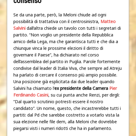
consenso
Se da una parte, però, la Meloni chiude ad ogni
possibilità di trattativa con il centrosinistra,
Matteo
Salvini
dall’altra chiede un tavolo con tutti i segretari di
partito. “Non voglio un presidente della Repubblica
amico della Lega, ma che garantisca tutti e che dia a
chiunque vinca le prossime elezioni il diritto di
governare il Paese”, ha dichiarato nel corso
dell’assemblea del partito in Puglia. Parole fortemente
condivise dal leader di Italia Viva, che sempre ad Atreju
ha parlato di cercare il consenso più ampio possibile.
Una posizione già esplicitata dai due leader quando
Salvini ha chiamato l’
ex presidente della Camera
Pier
Ferdinando Casini
, su cui punta anche Renzi, per dirgli:
“Dal quarto scrutinio potresti essere il nostro
candidato”. Un nome, questo, che incastrerebbe tutti i
partiti: dal Pd che sarebbe costretto a votarlo vista la
sua elezione nelle file dem, alla Meloni che dovrebbe
piegarsi visti i numeri ridotti che ha in parlamento.