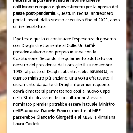
necessità di portare avanti le riforme chieste
dall’Unione europea e gli investimenti per la ripresa del
paese post-pandemia.
Questi, in teoria, andrebbero
portati avanti dallo stesso esecutivo fino al 2023, anno
di fine legislatura.
L’ipotesi è quella di continuare l’esperienza di governo
con Draghi direttamente al Colle. Un
semi-
presidenzialismo
non proprio in linea con la
Costituzione. Secondo il regolamento adottato con
decreto del presidente del Consiglio il 10 novembre
1993, al posto di Draghi subentrerebbe
Brunetta
, in
quanto ministro più anziano. Una volta effettuato il
giuramento da parte di Draghi, il premier reggente
dovrà dimettersi permettendo così al nuovo Capo
dello Stato di avviare le consultazioni. A essere
nominato premier potrebbe essere l’attuale
Ministro
dell’Economia Daniele Franco
, mentre al MEF
passerebbe
Giancarlo Giorgetti
e al MISE la dimaiana
Laura Castelli
.