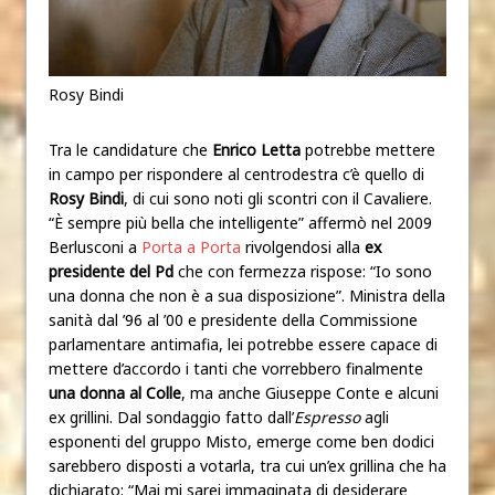
Rosy Bindi
Tra le candidature che
Enrico Letta
potrebbe mettere
in campo per rispondere al centrodestra c’è quello di
Rosy Bindi
, di cui sono noti gli scontri con il Cavaliere.
“È sempre più bella che intelligente” affermò nel 2009
Berlusconi a
Porta a Porta
rivolgendosi alla
ex
presidente del Pd
che con fermezza rispose: “Io sono
una donna che non è a sua disposizione”. Ministra della
sanità dal ’96 al ’00 e presidente della Commissione
parlamentare antimafia, lei potrebbe essere capace di
mettere d’accordo i tanti che vorrebbero finalmente
una donna al Colle
, ma anche Giuseppe Conte e alcuni
ex grillini. Dal sondaggio fatto dall’
Espresso
agli
esponenti del gruppo Misto, emerge come ben dodici
sarebbero disposti a votarla, tra cui un’ex grillina che ha
dichiarato: “Mai mi sarei immaginata di desiderare