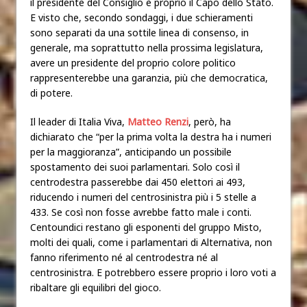
il presidente del Consiglio è proprio il Capo dello Stato.
E visto che, secondo sondaggi, i due schieramenti
sono separati da una sottile linea di consenso, in
generale, ma soprattutto nella prossima legislatura,
avere un presidente del proprio colore politico
rappresenterebbe una garanzia, più che democratica,
di potere.
Il leader di Italia Viva,
Matteo Renzi
, però, ha
dichiarato che “per la prima volta la destra ha i numeri
per la maggioranza”, anticipando un possibile
spostamento dei suoi parlamentari. Solo così il
centrodestra passerebbe dai 450 elettori ai 493,
riducendo i numeri del centrosinistra più i 5 stelle a
433. Se così non fosse avrebbe fatto male i conti.
Centoundici restano gli esponenti del gruppo Misto,
molti dei quali, come i parlamentari di Alternativa, non
fanno riferimento né al centrodestra né al
centrosinistra. E potrebbero essere proprio i loro voti a
ribaltare gli equilibri del gioco.