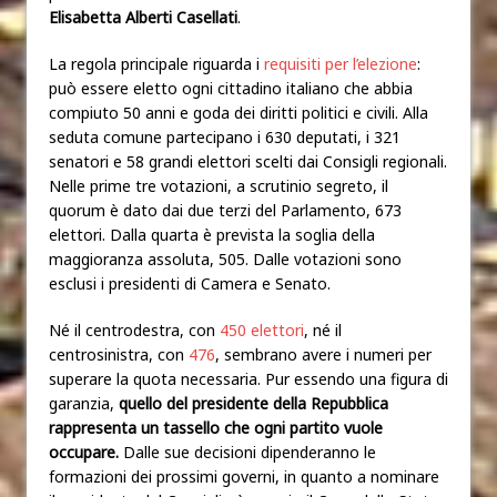
Elisabetta Alberti Casellati
.
La regola principale riguarda i
requisiti per l’elezione
:
può essere eletto ogni cittadino italiano che abbia
compiuto 50 anni e goda dei diritti politici e civili. Alla
seduta comune partecipano i 630 deputati, i 321
senatori e 58 grandi elettori scelti dai Consigli regionali.
Nelle prime tre votazioni, a scrutinio segreto, il
quorum è dato dai due terzi del Parlamento, 673
elettori. Dalla quarta è prevista la soglia della
maggioranza assoluta, 505. Dalle votazioni sono
esclusi i presidenti di Camera e Senato.
Né il centrodestra, con
450 elettori
, né il
centrosinistra, con
476
, sembrano avere i numeri per
superare la quota necessaria. Pur essendo una figura di
garanzia,
quello del presidente della Repubblica
rappresenta un tassello che ogni partito vuole
occupare.
Dalle sue decisioni dipenderanno le
formazioni dei prossimi governi, in quanto a nominare