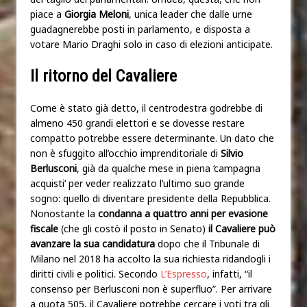
piace a
Giorgia Meloni
, unica leader che dalle urne
guadagnerebbe posti in parlamento, e disposta a
votare Mario Draghi solo in caso di elezioni anticipate.
Il ritorno del Cavaliere
Come è stato già detto, il centrodestra godrebbe di
almeno 450 grandi elettori e se dovesse restare
compatto potrebbe essere determinante. Un dato che
non è sfuggito all’occhio imprenditoriale di
Silvio
Berlusconi
, già da qualche mese in piena ‘campagna
acquisti’ per veder realizzato l’ultimo suo grande
sogno: quello di diventare presidente della Repubblica.
Nonostante la
condanna a quattro anni per evasione
fiscale
(che gli costò il posto in Senato)
il Cavaliere può
avanzare la sua candidatura
dopo che il Tribunale di
Milano nel 2018 ha accolto la sua richiesta ridandogli i
diritti civili e politici. Secondo
L’Espresso
, infatti, “il
consenso per Berlusconi non è superfluo”. Per arrivare
a quota 505, il Cavaliere potrebbe cercare i voti tra gli