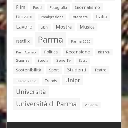
Film
Giornalismo
Food
Fotografia
Giovani
Italia
Intervista
Immigrazione
Lavoro
Mostra
Musica
Libri
Parma
Netflix
Parma 2020
Politica
Recensione
Ricerca
ParmAteneo
Serie Tv
Scienza
Scuola
Sesso
Studenti
Sostenibilità
Sport
Teatro
Unipr
Trends
Teatro Regio
Università
Università di Parma
Violenza