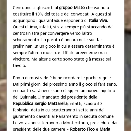
Centoundici gli iscritti al
gruppo Misto
che vanno a
costituire il 10% del totale dei convocati. A questi si
aggiungono i quarantadue esponenti di
Italia Viva
.
Quest’ultima, infatti, si sta sempre più staccando dal
centrosinistra per convergere verso l’altro
schieramento. La partita è ancora nelle sue fasi
preliminari. In un gioco in cui a essere determinante è
sempre l’ultima mossa: è difficile prevederne ora il
vincitore. Ma alcune carte sono state già messe sul
tavolo.
Prima di mostrarle è bene ricordare le poche regole.
Dai primi giorni del prossimo anno il gioco si farà serio,
in quanto sarà necessario eleggere un nuovo inquilino
del Quirinale. Il mandato del
presidente della
Repubblica Sergio Mattarella
, infatti, scadrà il 3
febbraio, data in cui scatteranno i sette anni dal
giuramento davanti al Parlamento in seduta comune.
Le votazioni si terranno a Montecitorio, presiedute dai
presidenti delle due camere –
Roberto Fico
e
Maria