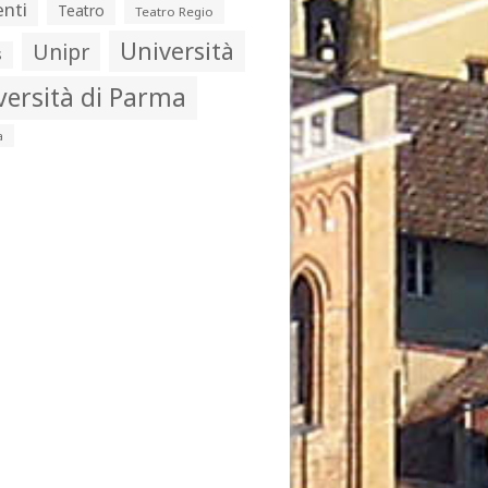
nti
Teatro
Teatro Regio
Università
Unipr
s
versità di Parma
a