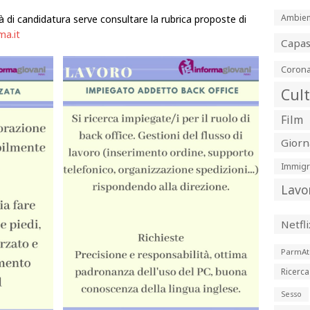
Ambien
tà di candidatura serve consultare la rubrica proposte di
ma.it
Capa
Corona
Cul
Film
Giorn
Immigr
Lavo
Netfli
ParmAt
Ricerca
Sesso