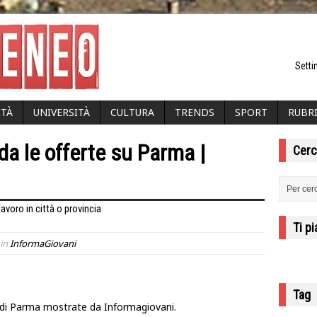
Setti
ITÀ
UNIVERSITÀ
CULTURA
TRENDS
SPORT
RUBR
da le offerte su Parma |
Cerc
lavoro in città o provincia
Ti p
in
InformaGiovani
Tag
io di Parma mostrate da Informagiovani.