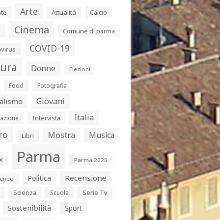
Arte
Attualità
Calcio
te
Cinema
s
Comune di parma
COVID-19
virus
tura
Donne
Elezioni
Food
Fotografia
Giovani
alismo
Italia
Intervista
azione
ro
Mostra
Musica
Libri
Parma
x
Parma 2020
Politica
Recensione
eneo
Serie Tv
Scienza
Scuola
Sostenibilità
Sport