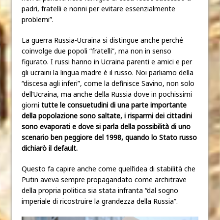
padri, fratelli e nonni per evitare essenzialmente
problemi”.
La guerra Russia-Ucraina si distingue anche perché
coinvolge due popoli “fratelli”, ma non in senso
figurato. I russi hanno in Ucraina parenti e amici e per
gli ucraini la lingua madre è il russo. Noi parliamo della
“discesa agli inferi”, come la definisce Savino, non solo
dell’Ucraina, ma anche della Russia dove in pochissimi
giorni
tutte le consuetudini di una parte importante
della popolazione sono saltate, i risparmi dei cittadini
sono evaporati e dove si parla della possibilità di uno
scenario ben peggiore del 1998, quando lo Stato russo
dichiarò il default.
Questo fa capire anche come quell’idea di stabilità che
Putin aveva sempre propagandato come architrave
della propria politica sia stata infranta “dal sogno
imperiale di ricostruire la grandezza della Russia”.