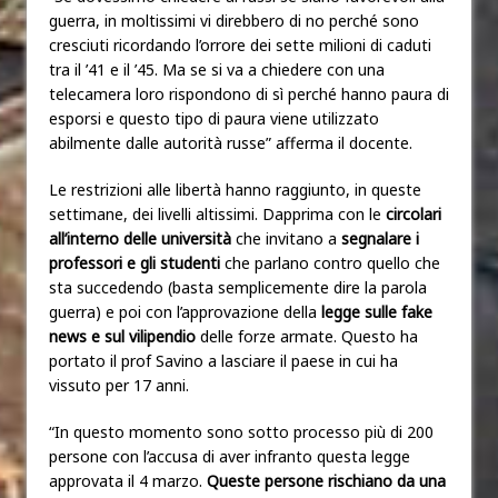
guerra, in moltissimi vi direbbero di no perché sono
cresciuti ricordando l’orrore dei sette milioni di caduti
tra il ’41 e il ’45. Ma se si va a chiedere con una
telecamera loro rispondono di sì perché hanno paura di
esporsi e questo tipo di paura viene utilizzato
abilmente dalle autorità russe” afferma il docente.
Le restrizioni alle libertà hanno raggiunto, in queste
settimane, dei livelli altissimi. Dapprima con le
circolari
all’interno delle università
che invitano a
segnalare i
professori e gli studenti
che parlano contro quello che
sta succedendo (basta semplicemente dire la parola
guerra) e poi con l’approvazione della
legge sulle fake
news e sul vilipendio
delle forze armate. Questo ha
portato il prof Savino a lasciare il paese in cui ha
vissuto per 17 anni.
“In questo momento sono sotto processo più di 200
persone con l’accusa di aver infranto questa legge
approvata il 4 marzo.
Queste persone rischiano da una