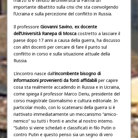
marzo si è tenuto all’Università di Parma un
importante dibattito sulla crisi che sta coinvolgendo
l’Ucraina e sulla percezione del conflitto in Russia.
Il professore
Giovanni Savino
,
ex docente
dell’Università Ranepa di Mosca
costretto a lasciare il
paese dopo 17 anni a causa della guerra, ha discusso
con altri docenti per cercare di fare il punto sul
conflitto in corso e sulla situazione attuale della
Russia.
L’incontro nasce dall’
incombente bisogno di
informazioni provenienti da fonti affidabili
per capire
cosa sta realmente accadendo in Russia e in Ucraina,
come spiega il professor Marco Deriu, presidente del
corso magistrale Giornalismo e cultura editoriale. In
particolar modo, con lo scatenarsi della guerra si è
riattivato immediatamente un meccanismo “amico-
nemico” su tutti i fronti e anche al nostro interno.
“Subito si viene schedati e classificati in filo Putin o
contro Putin e questo penso sia un segno di vero