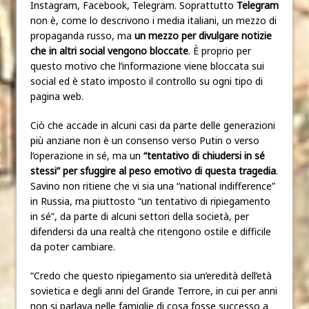
Instagram, Facebook, Telegram. Soprattutto
Telegram
non è, come lo descrivono i media italiani, un mezzo di
propaganda russo, ma
un mezzo per divulgare notizie
che in altri social vengono bloccate
. È proprio per
questo motivo che l’informazione viene bloccata sui
social ed è stato imposto il controllo su ogni tipo di
pagina web.
Ciò che accade in alcuni casi da parte delle generazioni
più anziane non è un consenso verso Putin o verso
l’operazione in sé, ma un
“tentativo di chiudersi in sé
stessi” per sfuggire al peso emotivo di questa tragedia
.
Savino non ritiene che vi sia una “national indifference”
in Russia, ma piuttosto “un tentativo di ripiegamento
in sé”, da parte di alcuni settori della società, per
difendersi da una realtà che ritengono ostile e difficile
da poter cambiare.
“Credo che questo ripiegamento sia un’eredità dell’età
sovietica e degli anni del Grande Terrore, in cui per anni
non si parlava nelle famiglie di cosa fosse successo a