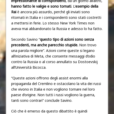
impressionante di corrispondenti
, da un giorno all’altro,
hanno fatto le valigie e sono tornati
. L’
esempio della
Rai
è ancora più assurdo, perché gli inviati sono
ritornati in Italia e i corrispondenti sono stati costretti
a mettersi in ferie. Lo stesso New York Times non
aveva mai abbandonato la Russia e adesso lo ha fatto.
Secondo Savino “
questo tipo di azioni sono senza
precedenti, ma anche parecchio stupide.
Non trovo
una parola migliore”. Azioni come queste si legano
all’iniziativa di Meta, che consente messaggi d’odio
contro la Russia o al corso annullato su Dostoevskij
all’Università Bicocca.
“Queste azioni offrono degli assist enormi alla
propaganda del Cremlino e ostacolano la vita dei russi
che vivono in Italia e non vogliono tornare nel loro
paese d’origine. Non tutti i russi vogliono la guerra,
tanti sono contrari” conclude Savino.
Ciò che è emerso da questo dibattito è quindi