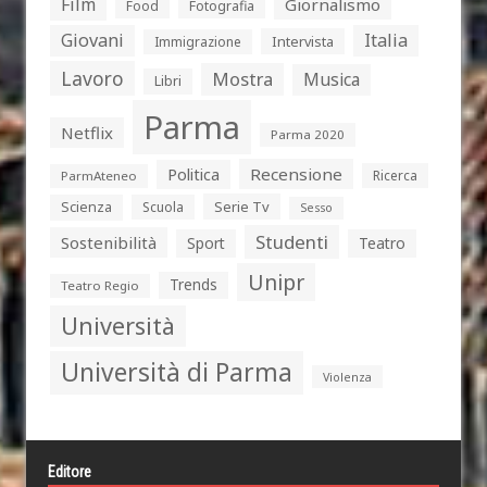
Film
Giornalismo
Food
Fotografia
Giovani
Italia
Intervista
Immigrazione
Lavoro
Mostra
Musica
Libri
Parma
Netflix
Parma 2020
Politica
Recensione
Ricerca
ParmAteneo
Serie Tv
Scienza
Scuola
Sesso
Studenti
Sostenibilità
Sport
Teatro
Unipr
Trends
Teatro Regio
Università
Università di Parma
Violenza
Editore