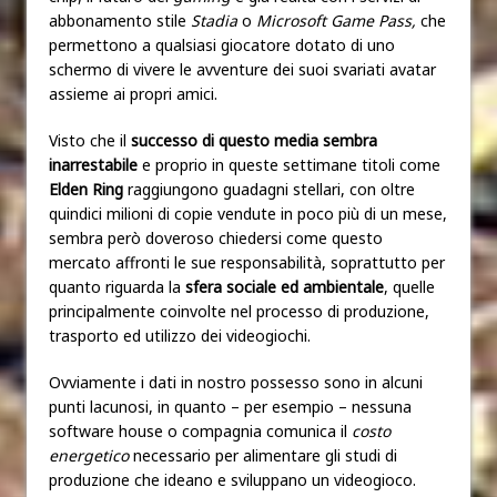
abbonamento stile
Stadia
o
Microsoft Game Pass,
che
permettono a qualsiasi giocatore dotato di uno
schermo di vivere le avventure dei suoi svariati avatar
assieme ai propri amici.
Visto che il
successo di questo media sembra
inarrestabile
e proprio in queste settimane titoli come
Elden Ring
raggiungono guadagni stellari, con oltre
quindici milioni di copie vendute in poco più di un mese,
sembra però doveroso chiedersi come questo
mercato affronti le sue responsabilità, soprattutto per
quanto riguarda la
sfera sociale ed ambientale
, quelle
principalmente coinvolte nel processo di produzione,
trasporto ed utilizzo dei videogiochi.
Ovviamente i dati in nostro possesso sono in alcuni
punti lacunosi, in quanto – per esempio – nessuna
software house o compagnia comunica il
costo
energetico
necessario per alimentare gli studi di
produzione che ideano e sviluppano un videogioco.