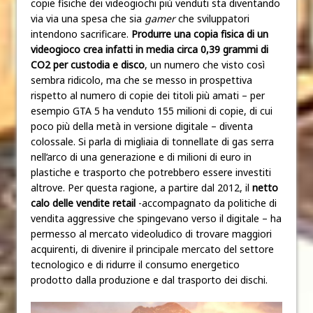
copie fisiche dei videogiochi più venduti sta diventando
via via una spesa che sia
gamer
che sviluppatori
intendono sacrificare.
Produrre una copia fisica di un
videogioco crea infatti in media circa 0,39 grammi di
CO2 per custodia e disco
, un numero che visto così
sembra ridicolo, ma che se messo in prospettiva
rispetto al numero di copie dei titoli più amati – per
esempio GTA 5 ha venduto 155 milioni di copie, di cui
poco più della metà in versione digitale – diventa
colossale. Si parla di migliaia di tonnellate di gas serra
nell’arco di una generazione e di milioni di euro in
plastiche e trasporto che potrebbero essere investiti
altrove. Per questa ragione, a partire dal 2012, il
netto
calo delle vendite retail
-accompagnato da politiche di
vendita aggressive che spingevano verso il digitale – ha
permesso al mercato videoludico di trovare maggiori
acquirenti, di divenire il principale mercato del settore
tecnologico e di ridurre il consumo energetico
prodotto dalla produzione e dal trasporto dei dischi.