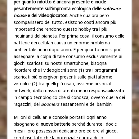
per quanto ridotto è ancora presente e incide
pesantemente sull’impronta ecologica delle
software
house
e dei videogiocatori
. Anche qualora però
scomparissero del tutto, esistono costi ancora più
importanti che rendono questo hobby tra i più
inquinanti del pianeta. Per prima cosa, il consumo delle
batterie dei cellulari causa un enorme problema
ambientale anno dopo anno. E per quanto non si può
assegnare la colpa di tale consumo esclusivamente ai
giochi scaricati su nostri smartphone, bisogna
ricordare che i videogiochi sono (1) tra i programmi
scaricati più energivori presenti sulle piattaforme
virtuali e (2) tra quelli più usati, assieme ai social
network, dalla massa di utenti meno responsabilizzata
in campo tecnologico che si conosca, ovvero quella dei
ragazzini, dei
Boomers
sessantenni e dei bambini.
Milioni di cellulari e console portatili ogni anno
bisognano di
nuove batterie
perché durante i dodici
mesi i loro possessori dedicano ore ed ore al gioco
,
con il risultato che la potenziale durata dello