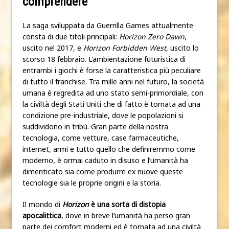
comprendere
La saga sviluppata da Guerrilla Games attualmente
consta di due titoli principali:
Horizon Zero Dawn
,
uscito nel 2017, e
Horizon Forbidden West,
uscito lo
scorso 18 febbraio. L’ambientazione futuristica di
entrambi i giochi è forse la caratteristica più peculiare
di tutto il franchise. Tra mille anni nel futuro, la società
umana è regredita ad uno stato semi-primordiale, con
la civiltà degli Stati Uniti che di fatto è tornata ad una
condizione pre-industriale, dove le popolazioni si
suddividono in tribù. Gran parte della nostra
tecnologia, come vetture, case farmaceutiche,
internet, armi e tutto quello che definiremmo come
moderno, è ormai caduto in disuso e l’umanità ha
dimenticato sia come produrre ex nuove queste
tecnologie sia le proprie origini e la storia.
Il mondo di
Horizon
è una sorta di distopia
apocalittica
, dove in breve l’umanità ha perso gran
parte dei comfort moderni ed è tornata ad una civiltà