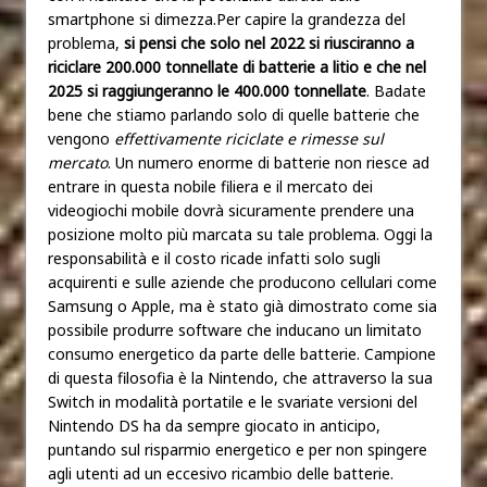
smartphone si dimezza.Per capire la grandezza del
problema,
si pensi che solo nel 2022 si riusciranno a
riciclare 200.000 tonnellate di batterie a litio e che nel
2025 si raggiungeranno le 400.000 tonnellate
. Badate
bene che stiamo parlando solo di quelle batterie che
vengono
effettivamente riciclate e rimesse sul
mercato
. Un numero enorme di batterie non riesce ad
entrare in questa nobile filiera e il mercato dei
videogiochi mobile dovrà sicuramente prendere una
posizione molto più marcata su tale problema. Oggi la
responsabilità e il costo ricade infatti solo sugli
acquirenti e sulle aziende che producono cellulari come
Samsung o Apple, ma è stato già dimostrato come sia
possibile produrre software che inducano un limitato
consumo energetico da parte delle batterie. Campione
di questa filosofia è la Nintendo, che attraverso la sua
Switch in modalità portatile e le svariate versioni del
Nintendo DS ha da sempre giocato in anticipo,
puntando sul risparmio energetico e per non spingere
agli utenti ad un eccesivo ricambio delle batterie.