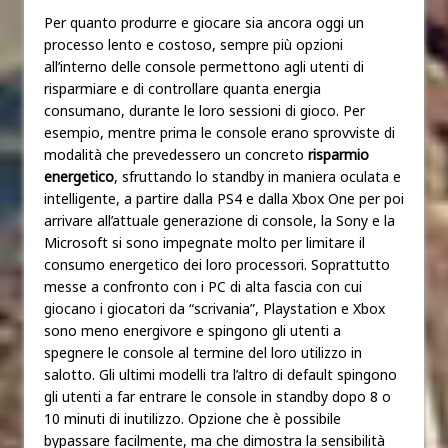
Per quanto produrre e giocare sia ancora oggi un
processo lento e costoso, sempre più opzioni
all’interno delle console permettono agli utenti di
risparmiare e di controllare quanta energia
consumano, durante le loro sessioni di gioco. Per
esempio, mentre prima le console erano sprovviste di
modalità che prevedessero un concreto
risparmio
energetico
, sfruttando lo standby in maniera oculata e
intelligente, a partire dalla PS4 e dalla Xbox One per poi
arrivare all’attuale generazione di console, la Sony e la
Microsoft si sono impegnate molto per limitare il
consumo energetico dei loro processori. Soprattutto
messe a confronto con i PC di alta fascia con cui
giocano i giocatori da “scrivania”, Playstation e Xbox
sono meno energivore e spingono gli utenti a
spegnere le console al termine del loro utilizzo in
salotto. Gli ultimi modelli tra l’altro di default spingono
gli utenti a far entrare le console in standby dopo 8 o
10 minuti di inutilizzo. Opzione che è possibile
bypassare facilmente, ma che dimostra la sensibilità