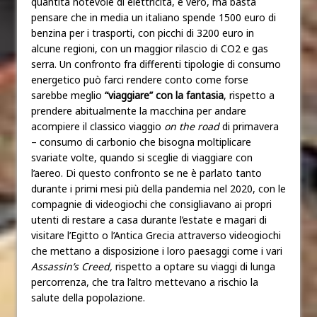
quantità notevole di elettricità, è vero, ma basta
pensare che in media un italiano spende 1500 euro di
benzina per i trasporti, con picchi di 3200 euro in
alcune regioni, con un maggior rilascio di CO2 e gas
serra. Un confronto fra differenti tipologie di consumo
energetico può farci rendere conto come forse
sarebbe meglio
“viaggiare” con la fantasia
, rispetto a
prendere abitualmente la macchina per andare
acompiere il classico viaggio
on the road
di primavera
– consumo di carbonio che bisogna moltiplicare
svariate volte, quando si sceglie di viaggiare con
l’aereo. Di questo confronto se ne è parlato tanto
durante i primi mesi più della pandemia nel 2020, con le
compagnie di videogiochi che consigliavano ai propri
utenti di restare a casa durante l’estate e magari di
visitare l’Egitto o l’Antica Grecia attraverso videogiochi
che mettano a disposizione i loro paesaggi come i vari
Assassin’s Creed,
rispetto a optare su viaggi di lunga
percorrenza, che tra l’altro mettevano a rischio la
salute della popolazione.