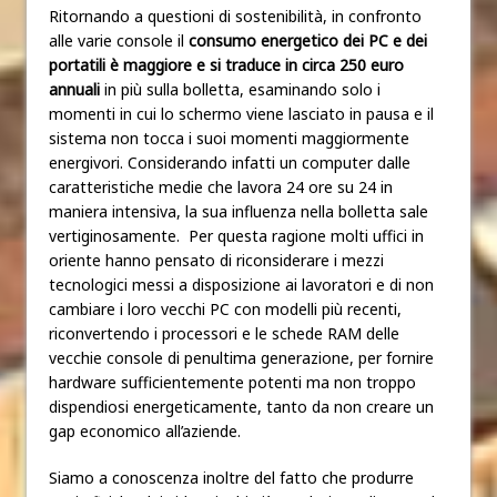
Ritornando a questioni di sostenibilità, in confronto
alle varie console il
consumo energetico dei PC e dei
portatili è maggiore e si traduce in circa 250 euro
annuali
in più sulla bolletta, esaminando solo i
momenti in cui lo schermo viene lasciato in pausa e il
sistema non tocca i suoi momenti maggiormente
energivori. Considerando infatti un computer dalle
caratteristiche medie che lavora 24 ore su 24 in
maniera intensiva, la sua influenza nella bolletta sale
vertiginosamente. Per questa ragione molti uffici in
oriente hanno pensato di riconsiderare i mezzi
tecnologici messi a disposizione ai lavoratori e di non
cambiare i loro vecchi PC con modelli più recenti,
riconvertendo i processori e le schede RAM delle
vecchie console di penultima generazione, per fornire
hardware sufficientemente potenti ma non troppo
dispendiosi energeticamente, tanto da non creare un
gap economico all’aziende.
Siamo a conoscenza inoltre del fatto che produrre