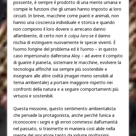
possente, è sempre il prodotto di una mente umana e
compie le funzioni che gli umani hanno imposto ai loro
circuiti. In breve, macchine come pianti e animali, non
hanno una coscienza individuale e storica e quando
non compiono il loro dovere o arrecano danno
all’ambiente, di certo non è
colpa loro
se il danno
rischia di estinguere nuovamente le specie viventi. È
l’uomo l’origine del problema ed è l’uomo – in questo
caso impersonato dall’eroina Aloy – ad avere il compito
di guarire il pianeta, sistemare le macchine, evolvere la
tecnologia affinché sia sempre più sostenibile e
insegnare alle altre civiltà (magari meno sensibili al
tema ambientale) a portare maggiore rispetto nei
confronti della natura e a seguire comportamenti più
virtuosi e sostenibili.
Questa missione, questo sentimento ambientalista
che pervade la protagonista, anche perché l’unica a
riconoscere i segni e gli errori commessi dall’umanità
nel passato, si trasmette in maniera così abile nella
mente del giocatore tanto da indurre moltissimi