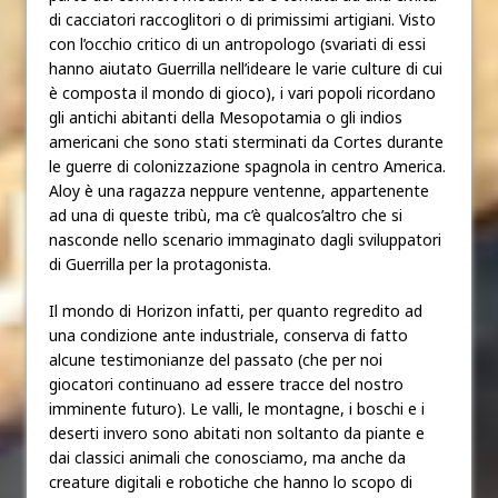
di cacciatori raccoglitori o di primissimi artigiani. Visto
con l’occhio critico di un antropologo (svariati di essi
hanno aiutato Guerrilla nell’ideare le varie culture di cui
è composta il mondo di gioco), i vari popoli ricordano
gli antichi abitanti della Mesopotamia o gli indios
americani che sono stati sterminati da Cortes durante
le guerre di colonizzazione spagnola in centro America.
Aloy è una ragazza neppure ventenne, appartenente
ad una di queste tribù, ma c’è qualcos’altro che si
nasconde nello scenario immaginato dagli sviluppatori
di Guerrilla per la protagonista.
Il mondo di Horizon infatti, per quanto regredito ad
una condizione ante industriale, conserva di fatto
alcune testimonianze del passato (che per noi
giocatori continuano ad essere tracce del nostro
imminente futuro). Le valli, le montagne, i boschi e i
deserti invero sono abitati non soltanto da piante e
dai classici animali che conosciamo, ma anche da
creature digitali e robotiche che hanno lo scopo di