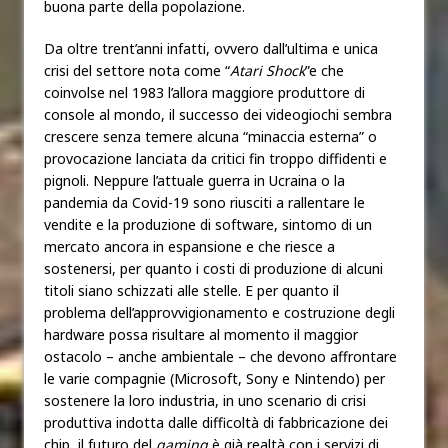
buona parte della popolazione.
Da oltre trent’anni infatti, ovvero dall’ultima e unica
crisi del settore nota come “
Atari Shock
”e che
coinvolse nel 1983 l’allora maggiore produttore di
console al mondo, il successo dei videogiochi sembra
crescere senza temere alcuna “minaccia esterna” o
provocazione lanciata da critici fin troppo diffidenti e
pignoli. Neppure l’attuale guerra in Ucraina o la
pandemia da Covid-19 sono riusciti a rallentare le
vendite e la produzione di software, sintomo di un
mercato ancora in espansione e che riesce a
sostenersi, per quanto i costi di produzione di alcuni
titoli siano schizzati alle stelle. E per quanto il
problema dell’approvvigionamento e costruzione degli
hardware possa risultare al momento il maggior
ostacolo – anche ambientale – che devono affrontare
le varie compagnie (Microsoft, Sony e Nintendo) per
sostenere la loro industria, in uno scenario di crisi
produttiva indotta dalle difficoltà di fabbricazione dei
chip, il futuro del
gaming
è già realtà con i servizi di