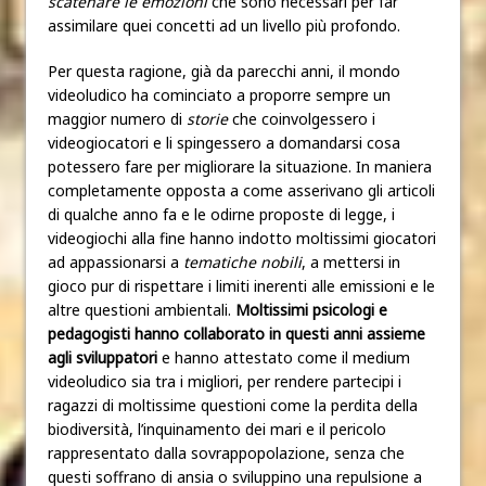
scatenare le emozioni
che sono necessari per far
assimilare quei concetti ad un livello più profondo.
Per questa ragione, già da parecchi anni, il mondo
videoludico ha cominciato a proporre sempre un
maggior numero di
storie
che coinvolgessero i
videogiocatori e li spingessero a domandarsi cosa
potessero fare per migliorare la situazione. In maniera
completamente opposta a come asserivano gli articoli
di qualche anno fa e le odirne proposte di legge, i
videogiochi alla fine hanno indotto moltissimi giocatori
ad appassionarsi a
tematiche nobili
, a mettersi in
gioco pur di rispettare i limiti inerenti alle emissioni e le
altre questioni ambientali.
Moltissimi psicologi e
pedagogisti hanno collaborato in questi anni assieme
agli sviluppatori
e hanno attestato come il medium
videoludico sia tra i migliori, per rendere partecipi i
ragazzi di moltissime questioni come la perdita della
biodiversità, l’inquinamento dei mari e il pericolo
rappresentato dalla sovrappopolazione, senza che
questi soffrano di ansia o sviluppino una repulsione a