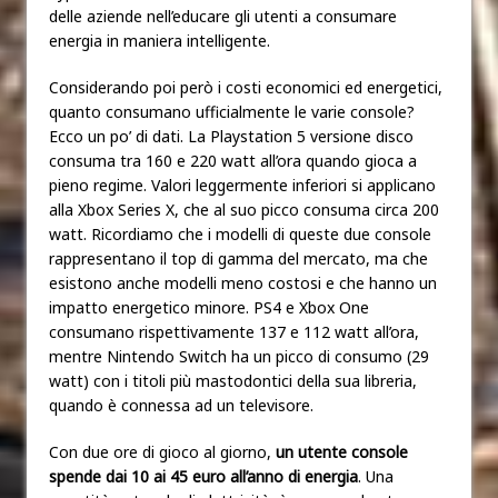
delle aziende nell’educare gli utenti a consumare
energia in maniera intelligente.
Considerando poi però i costi economici ed energetici,
quanto consumano ufficialmente le varie console?
Ecco un po’ di dati. La Playstation 5 versione disco
consuma tra 160 e 220 watt all’ora quando gioca a
pieno regime. Valori leggermente inferiori si applicano
alla Xbox Series X, che al suo picco consuma circa 200
watt. Ricordiamo che i modelli di queste due console
rappresentano il top di gamma del mercato, ma che
esistono anche modelli meno costosi e che hanno un
impatto energetico minore. PS4 e Xbox One
consumano rispettivamente 137 e 112 watt all’ora,
mentre Nintendo Switch ha un picco di consumo (29
watt) con i titoli più mastodontici della sua libreria,
quando è connessa ad un televisore.
Con due ore di gioco al giorno,
un utente console
spende dai 10 ai 45 euro all’anno di energia
. Una