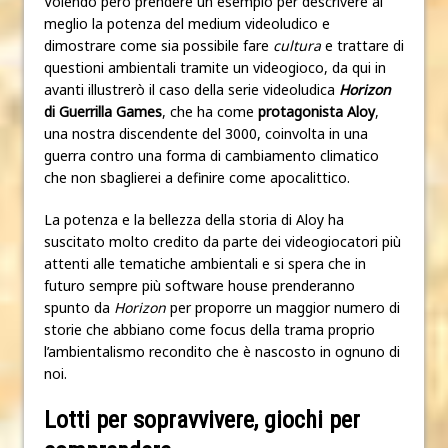
Volendo però prendere un esempio per descrivere al
meglio la potenza del medium videoludico e
dimostrare come sia possibile fare
cultura
e trattare di
questioni ambientali tramite un videogioco, da qui in
avanti illustrerò il caso della serie videoludica
Horizon
di Guerrilla Games
, che ha come
protagonista Aloy
,
una nostra discendente del 3000, coinvolta in una
guerra contro una forma di cambiamento climatico
che non sbaglierei a definire come apocalittico.
La potenza e la bellezza della storia di Aloy ha
suscitato molto credito da parte dei videogiocatori più
attenti alle tematiche ambientali e si spera che in
futuro sempre più software house prenderanno
spunto da
Horizon
per proporre un maggior numero di
storie che abbiano come focus della trama proprio
l’ambientalismo recondito che è nascosto in ognuno di
noi.
Lotti per sopravvivere, giochi per