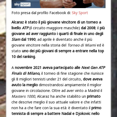
Foto presa dal profilo Facebook di:
Sky Sport
Alcaraz è stato il più giovane vincitore di un torneo a
livello
ATP
(il circuito maggiore maschile)
dal 2008
; il
più
giovane ad aver raggiunto i quarti di finale in uno degli
Slam
dal 1990
; ad aprile è diventato anche il più
giovane vincitore nella storia del
Torneo di Miami
ed è
stato
uno dei più giovani di sempre a entrare nella top
10 del ranking
.
A
novembre 2021 aveva partecipato alle
Next Gen ATP
Finals di Milano
,
il torneo di fine stagione che riunisce
gli 8 migliori tennisti under 21 del circuito,
dove aveva
avuto la meglio
dimostrandosi ampiamente il miglior
giovane in circolazione. Oltre ad aver vinto a Madrid il
Masters 1000
, Alcaraz ha anche stabilito un
primato
che descrive meglio il suo attuale valore e che infatti
non ha a che fare con la sua età: è diventato il
primo
tennista di sempre a battere Nadal e Djokovic nello