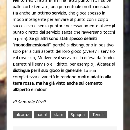
Nel torneo vinto a Miami ha fatto punto in 51 su 59
palle corte tentate, una percentuale molto inusuale.
Ha anche un
ottimo servizio
, che gioca spesso in
modo intelligente per arrivare al punto con il colpo
successivo e senza puntare necessariamente all’
ace
(il
punto diretto dal servizio senza che l’avversario tocchi
la palla).
Se gli altri sono stati spesso definiti
“monodimensionali”
, perché si distinguono in positivo
solo per alcuni aspetti del loro gioco (Zverev il servizio
e il rovescio, Medvedev il servizio e la difesa da fondo,
Berrettini il servizio e il dritto, per esempio),
Alcaraz si
distingue per il suo gioco in generale
. La sua
completezza e varietà lo rendono
molto adatto alla
terra rossa, ma ha già vinto anche sul cemento,
all’aperto e indoor
.
di Samuele Piroli
alcaraz
nadal
slam
Spagna
Tennis