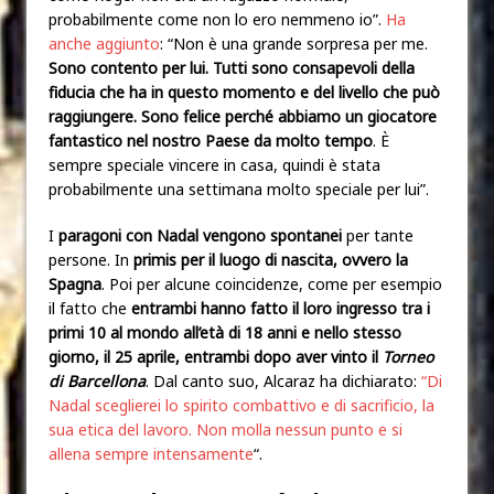
probabilmente come non lo ero nemmeno io”.
Ha
anche aggiunto
: “Non è una grande sorpresa per me.
Sono contento per lui. Tutti sono consapevoli della
fiducia che ha in questo momento e del livello che può
raggiungere. Sono felice perché abbiamo un giocatore
fantastico nel nostro Paese da molto tempo
. È
sempre speciale vincere in casa, quindi è stata
probabilmente una settimana molto speciale per lui”.
I
paragoni con Nadal vengono spontanei
per tante
persone. In
primis per il luogo di nascita, ovvero la
Spagna
. Poi per alcune coincidenze, come per esempio
il fatto che
entrambi hanno fatto il loro ingresso tra i
primi 10 al mondo all’età di 18 anni e nello stesso
giorno, il 25 aprile, entrambi dopo aver vinto il
Torneo
di Barcellona
. Dal canto suo, Alcaraz ha dichiarato:
“Di
Nadal sceglierei lo spirito combattivo e di sacrificio, la
sua etica del lavoro. Non molla nessun punto e si
allena sempre intensamente
“.