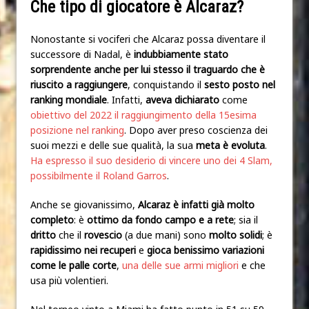
Che tipo di giocatore è Alcaraz?
Nonostante si vociferi che Alcaraz possa diventare il
successore di Nadal, è
indubbiamente stato
sorprendente anche per lui stesso il traguardo che è
riuscito a raggiungere
, conquistando il
sesto posto nel
ranking mondiale
. Infatti,
aveva dichiarato
come
obiettivo del 2022 il raggiungimento della 15esima
posizione nel ranking
. Dopo aver preso coscienza dei
suoi mezzi e delle sue qualità, la sua
meta è evoluta
.
Ha espresso il suo desiderio di vincere uno dei 4 Slam,
possibilmente il Roland Garros
.
Anche se giovanissimo,
Alcaraz è infatti già molto
completo
: è
ottimo da fondo campo e a rete
; sia il
dritto
che il
rovescio
(a due mani) sono
molto solidi
; è
rapidissimo nei recuperi
e
gioca benissimo variazioni
come
le palle corte
,
una delle sue armi migliori
e che
usa più volentieri.