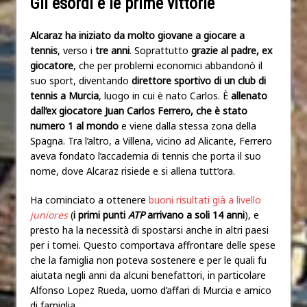
Gli esordi e le prime vittorie
Alcaraz ha iniziato da molto giovane a giocare a
tennis
, verso i
tre anni
. Soprattutto
grazie al padre,
ex
giocatore
, che per problemi economici abbandonò il
suo sport, diventando
direttore sportivo di un club di
tennis a Murcia
, luogo in cui è nato Carlos. È
allenato
dall’ex giocatore Juan Carlos Ferrero, che è stato
numero 1 al mondo
e viene dalla stessa zona della
Spagna. Tra l’altro, a Villena, vicino ad Alicante, Ferrero
aveva fondato l’accademia di tennis che porta il suo
nome, dove Alcaraz risiede e si allena tutt’ora.
Ha cominciato a ottenere
buoni risultati già a livello
juniores
(
i primi punti
ATP
arrivano a soli 14 anni
), e
presto ha la necessità di spostarsi anche in altri paesi
per i tornei. Questo comportava affrontare delle spese
che la famiglia non poteva sostenere e per le quali fu
aiutata negli anni da alcuni benefattori, in particolare
Alfonso Lopez Rueda, uomo d’affari di Murcia e amico
di famiglia.