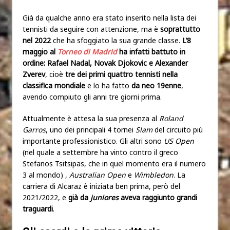
Già da qualche anno era stato inserito nella lista dei
tennisti da seguire con attenzione, ma è
soprattutto
nel 2022
che ha sfoggiato la sua grande classe.
L’8
maggio al
Torneo di Madrid
ha infatti battuto in
ordine: Rafael Nadal, Novak Djokovic e Alexander
Zverev
, cioè
tre dei primi quattro tennisti nella
classifica mondiale
e lo ha fatto
da neo 19enne
,
avendo compiuto gli anni tre giorni prima.
Attualmente è attesa la sua presenza al
Roland
Garros
, uno dei principali 4 tornei
Slam
del circuito più
importante professionistico. Gli altri sono
US Open
(nel quale a settembre ha vinto contro il greco
Stefanos Tsitsipas, che in quel momento era il numero
3 al mondo) ,
Australian Open
e
Wimbledon
. La
carriera di Alcaraz è iniziata ben prima, però del
2021/2022, e
già da
juniores
aveva raggiunto grandi
traguardi
.