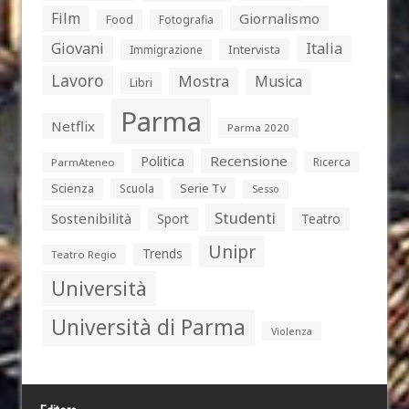
Film
Giornalismo
Food
Fotografia
Giovani
Italia
Intervista
Immigrazione
Lavoro
Mostra
Musica
Libri
Parma
Netflix
Parma 2020
Politica
Recensione
Ricerca
ParmAteneo
Serie Tv
Scienza
Scuola
Sesso
Studenti
Sostenibilità
Sport
Teatro
Unipr
Trends
Teatro Regio
Università
Università di Parma
Violenza