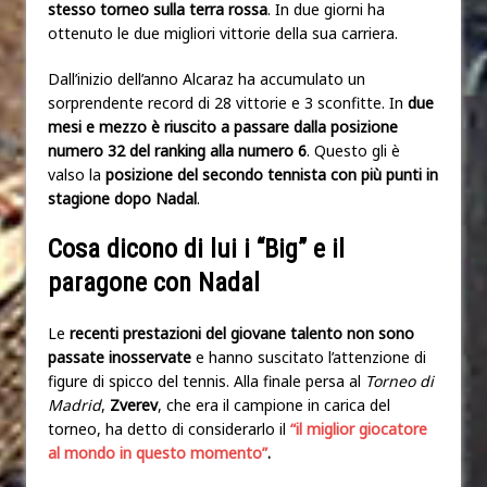
stesso torneo sulla terra rossa
. In due giorni ha
ottenuto le due migliori vittorie della sua carriera.
Dall’inizio dell’anno Alcaraz ha accumulato un
sorprendente record di 28 vittorie e 3 sconfitte. In
due
mesi e mezzo è riuscito a passare dalla posizione
numero 32 del ranking alla numero 6
. Questo gli è
valso la
posizione del secondo tennista con più punti in
stagione dopo Nadal
.
Cosa dicono di lui i “Big” e il
paragone con Nadal
Le
recenti prestazioni del giovane talento non sono
passate inosservate
e hanno suscitato l’attenzione di
figure di spicco del tennis. Alla finale persa al
Torneo di
Madrid
,
Zverev
, che era il campione in carica del
torneo, ha detto di considerarlo il
“il miglior giocatore
al mondo in questo momento”
.