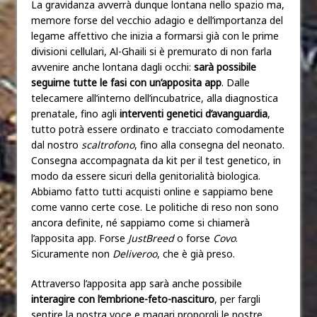
La gravidanza avverrà dunque lontana nello spazio ma,
memore forse del vecchio adagio e dell’importanza del
legame affettivo che inizia a formarsi già con le prime
divisioni cellulari, Al-Ghaili si è premurato di non farla
avvenire anche lontana dagli occhi:
sarà possibile
seguirne tutte le fasi con un’apposita app
. Dalle
telecamere all’interno dell’incubatrice, alla diagnostica
prenatale, fino agli
interventi genetici d’avanguardia
,
tutto potrà essere ordinato e tracciato comodamente
dal nostro
scaltrofono
, fino alla consegna del neonato.
Consegna accompagnata da kit per il test genetico, in
modo da essere sicuri della genitorialità biologica.
Abbiamo fatto tutti acquisti online e sappiamo bene
come vanno certe cose. Le politiche di reso non sono
ancora definite, né sappiamo come si chiamerà
l’apposita app. Forse
JustBreed
o forse
Covo
.
Sicuramente non
Deliveroo
, che è già preso.
Attraverso l’apposita app sarà anche possibile
interagire con l’embrione-feto-nascituro
, per fargli
sentire la nostra voce e magari proporgli le nostre