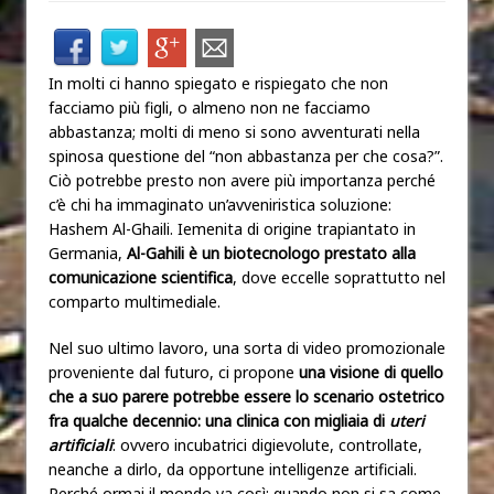
In molti ci hanno spiegato e rispiegato che non
facciamo più figli, o almeno non ne facciamo
abbastanza; molti di meno si sono avventurati nella
spinosa questione del “non abbastanza per che cosa?”.
Ciò potrebbe presto non avere più importanza perché
c’è chi ha immaginato un’avveniristica soluzione:
Hashem Al-Ghaili. Iemenita di origine trapiantato in
Germania,
Al-Gahili è un biotecnologo prestato alla
comunicazione scientifica
, dove eccelle soprattutto nel
comparto multimediale.
Nel suo ultimo lavoro, una sorta di video promozionale
proveniente dal futuro, ci propone
una visione di quello
che a suo parere potrebbe essere lo scenario ostetrico
fra qualche decennio: una clinica con migliaia di
uteri
artificiali
: ovvero incubatrici digievolute, controllate,
neanche a dirlo, da opportune intelligenze artificiali.
Perché ormai il mondo va così: quando non si sa come