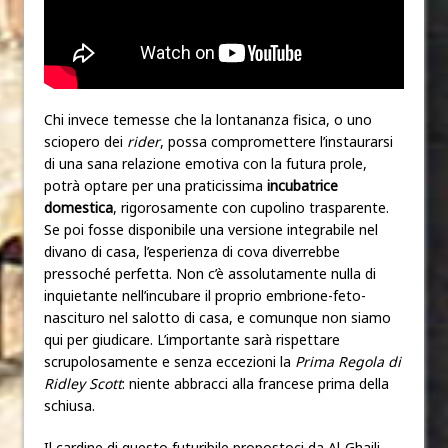
Chi invece temesse che la lontananza fisica, o uno
sciopero dei
rider
, possa compromettere l’instaurarsi
di una sana relazione emotiva con la futura prole,
potrà optare per una praticissima
incubatrice
domestica
, rigorosamente con cupolino trasparente.
Se poi fosse disponibile una versione integrabile nel
divano di casa, l’esperienza di cova diverrebbe
pressoché perfetta. Non c’è assolutamente nulla di
inquietante nell’incubare il proprio embrione-feto-
nascituro nel salotto di casa, e comunque non siamo
qui per giudicare. L’importante sarà rispettare
scrupolosamente e senza eccezioni la
Prima Regola di
Ridley Scott
: niente abbracci alla francese prima della
schiusa.
Il cardine di questo futuribile propostoci da Al-Ghaili