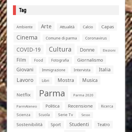
Tag
Arte
Capas
Attualità
Calcio
Ambiente
Cinema
Comune di parma
Coronavirus
Cultura
COVID-19
Donne
Elezioni
Film
Giornalismo
Food
Fotografia
Giovani
Italia
Intervista
Immigrazione
Lavoro
Mostra
Musica
Libri
Parma
Netflix
Parma 2020
Politica
Recensione
Ricerca
ParmAteneo
Serie Tv
Scienza
Scuola
Sesso
Studenti
Sostenibilità
Sport
Teatro