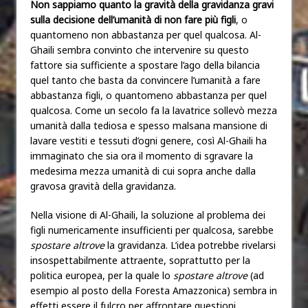
Non sappiamo quanto la gravità della gravidanza gravi
sulla decisione dell’umanità di non fare più figli
, o
quantomeno non abbastanza per quel qualcosa. Al-
Ghaili sembra convinto che intervenire su questo
fattore sia sufficiente a spostare l’ago della bilancia
quel tanto che basta da convincere l’umanità a fare
abbastanza figli, o quantomeno abbastanza per quel
qualcosa. Come un secolo fa la lavatrice sollevò mezza
umanità dalla tediosa e spesso malsana mansione di
lavare vestiti e tessuti d’ogni genere, così Al-Ghaili ha
immaginato che sia ora il momento di sgravare la
medesima mezza umanità di cui sopra anche dalla
gravosa gravità della gravidanza.
Nella visione di Al-Ghaili, la soluzione al problema dei
figli numericamente insufficienti per qualcosa, sarebbe
spostare altrove
la gravidanza. L’idea potrebbe rivelarsi
insospettabilmente attraente, soprattutto per la
politica europea, per la quale lo
spostare altrove
(ad
esempio al posto della Foresta Amazzonica) sembra in
effetti essere il fulcro per affrontare questioni