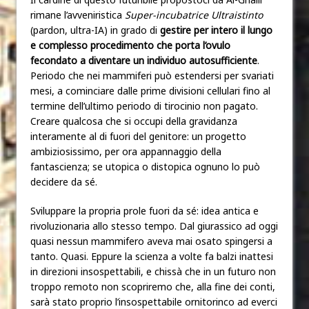
rimane l’avveniristica
Super-incubatrice Ultraistinto
(pardon, ultra-IA) in grado di
gestire per intero il lungo
e complesso procedimento che porta l’ovulo
fecondato a diventare un individuo autosufficiente
.
Periodo che nei mammiferi può estendersi per svariati
mesi, a cominciare dalle prime divisioni cellulari fino al
termine dell’ultimo periodo di tirocinio non pagato.
Creare qualcosa che si occupi della gravidanza
interamente al di fuori del genitore: un progetto
ambiziosissimo, per ora appannaggio della
fantascienza; se utopica o distopica ognuno lo può
decidere da sé.
Sviluppare la propria prole fuori da sé: idea antica e
rivoluzionaria allo stesso tempo. Dal giurassico ad oggi
quasi nessun mammifero aveva mai osato spingersi a
tanto. Quasi. Eppure la scienza a volte fa balzi inattesi
in direzioni insospettabili, e chissà che in un futuro non
troppo remoto non scopriremo che, alla fine dei conti,
sarà stato proprio l’insospettabile ornitorinco ad everci