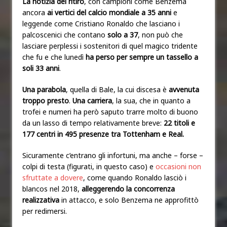
La notizia del ritiro
, con campioni come Benzema
ancora
ai vertici del calcio mondiale a 35 anni
e
leggende come Cristiano Ronaldo che lasciano i
palcoscenici che contano
solo a 37
, non può che
lasciare perplessi i sostenitori di quel magico tridente
che fu e che lunedì
ha perso per sempre un tassello a
soli 33 anni
.
Una parabola
, quella di Bale, la cui discesa è
avvenuta
troppo presto
.
Una carriera
, la sua, che in quanto a
trofei e numeri ha però
saputo trarre molto di buono
da un lasso di tempo relativamente breve:
22 titoli e
177 centri in 495 presenze tra Tottenham e Real.
Sicuramente c’entrano gli infortuni, ma anche – forse –
colpi di testa (figurati, in questo caso) e
occasioni non
sfruttate a dovere
, come quando Ronaldo lasciò i
blancos nel 2018,
alleggerendo la concorrenza
realizzativa
in attacco, e solo Benzema ne approfittò
per redimersi.