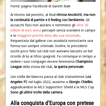
Fonte: pagina Facebook di Gareth Bale
Al ritorno dal prestito, al Real
ritrova Ancelotti
,
ma non
la continuità di partite e il feeling con l’ambiente.
Gli
acciacchi fisici non aiutano e nemmeno gli
oltre 20
milioni di euro annui
percepiti senza scendere in campo
e la
maggiore priorità data alla sua nazionale
,
frequentata dal gallese con assiduità nonostante una
forma non sempre ottimale. Inoltre, le precedenti
uscite poco felici sul club non avevano lasciato un bel
ricordo di lui ai tifosi spagnoli. Fa comunque in tempo a
vedere i suoi compagni vincere l’ennesima
Champions
League
della storia del club,
la quinta personale
.
L’ex stella dei blancos passa al club statunitense
Los
Angeles FC
nel luglio 2022, assieme a
Giorgio Chiellini
,
aggiudicandosi la MLS Supporters’ Shield e la MLS Cup.
Sono gli ultimi trofei della carriera
.
Alla conquista d’Europa con pretese