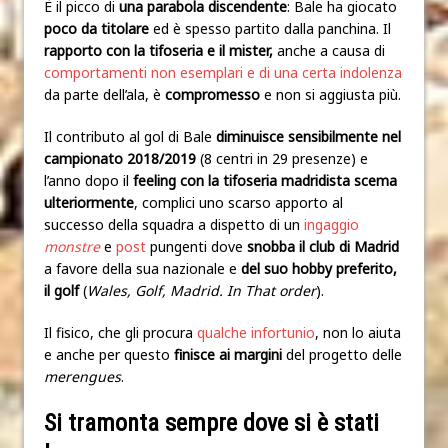
È il picco di
una parabola discendente
: Bale ha giocato
poco da titolare
ed è spesso partito dalla panchina. Il
rapporto con la tifoseria e il mister,
anche a causa di
comportamenti non esemplari e di una certa indolenza
da parte dell’ala, è
compromesso
e non si aggiusta più.
Il contributo al gol di Bale
diminuisce sensibilmente nel
campionato 2018/2019
(8 centri in 29 presenze) e
l’anno dopo il
feeling con la tifoseria madridista scema
ulteriormente
, complici uno scarso apporto al
successo della squadra a dispetto di un
ingaggio
monstre
e
post
pungenti dove
snobba il club di Madrid
a favore della sua nazionale e
del suo hobby preferito,
il golf
(
Wales, Golf, Madrid. In That order
).
Il fisico, che gli procura
qualche infortunio
, non lo aiuta
e anche per questo
finisce ai margini
del progetto delle
merengues
.
Si tramonta sempre dove si è stati