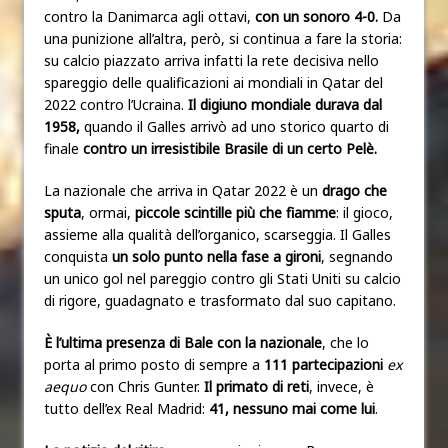
contro la Danimarca agli ottavi,
con un sonoro 4-0.
Da
una punizione all’altra, però, si continua a fare la storia:
su calcio piazzato arriva infatti la rete decisiva nello
spareggio delle qualificazioni ai mondiali in Qatar del
2022 contro l’Ucraina.
Il digiuno mondiale durava dal
1958,
quando il Galles arrivò ad uno storico quarto di
finale
contro un irresistibile Brasile di un certo Pelè.
La nazionale che arriva in Qatar 2022 è un
drago che
sputa
, ormai,
piccole scintille più che fiamme
: il gioco,
assieme alla qualità dell’organico, scarseggia. Il Galles
conquista
un solo punto nella fase a gironi
, segnando
un unico gol nel pareggio contro gli Stati Uniti su calcio
di rigore, guadagnato e trasformato dal suo capitano.
È l’ultima presenza di Bale con la nazionale
, che lo
porta al primo posto di sempre a
111 partecipazioni
ex
aequo
con Chris Gunter.
Il primato di reti
, invece, è
tutto dell’ex Real Madrid:
41, nessuno mai come lui
.