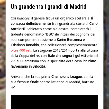
Un grande tra i grandi di Madrid
Coi
blancos
, il gallese trova un organico stellare e
si
consacra definitivamente
tra i grandi alla corte di
Carlo
Ancelotti
. Schierato come ala destra, completerà il
tridente denominato “
BBC
” (le iniziali dei cognomi dei
suoi componenti) assieme a
Karim Benzema
e
Cristiano Ronaldo
, che collezionerà complessivamente
oltre 400 reti
. La stagione 2013/2014 porta alla vittoria
della Coppa del re, con
Bale che segna il gol vittoria
del
2-1 sul Barcellona con la specialità della casa:
bruciare
l’avversario in velocità
.
Arriva anche la sua
prima Champions League
, con
la
sua firma in finale
contro l’atletico di Madrid, battuto
4-1.