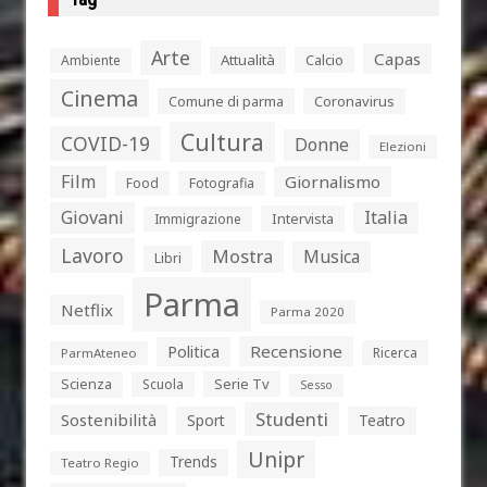
Arte
Capas
Attualità
Calcio
Ambiente
Cinema
Comune di parma
Coronavirus
Cultura
COVID-19
Donne
Elezioni
Film
Giornalismo
Food
Fotografia
Giovani
Italia
Intervista
Immigrazione
Lavoro
Mostra
Musica
Libri
Parma
Netflix
Parma 2020
Politica
Recensione
Ricerca
ParmAteneo
Serie Tv
Scienza
Scuola
Sesso
Studenti
Sostenibilità
Sport
Teatro
Unipr
Trends
Teatro Regio