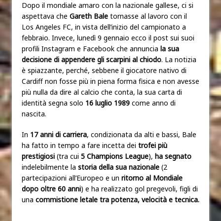
Dopo il mondiale amaro con la nazionale gallese, ci si
aspettava che
Gareth Bale
tornasse al lavoro con il
Los Angeles FC, in vista dell’inizio del campionato a
febbraio. Invece, lunedì 9 gennaio ecco il post sui suoi
profili Instagram e Facebook che annuncia
la sua
decisione di appendere gli scarpini al chiodo
. La notizia
è spiazzante, perché, sebbene il giocatore nativo di
Cardiff non fosse p
iù in piena forma fisica
e non avesse
più nulla da dire al calcio che conta, la sua carta di
identità segna solo
16 luglio 1989
come anno di
nascita.
In
17 anni di carriera
, condizionata da alti e bassi, Bale
ha fatto in tempo a fare incetta dei
trofei più
prestigiosi
(tra cui
5 Champions League
),
ha segnato
indelebilmente la
storia della sua nazionale
(2
partecipazioni all’Europeo e un
ritorno al Mondiale
dopo oltre 60 anni
) e ha realizzato gol pregevoli, figli di
una
commistione letale tra potenza, velocità e tecnica.