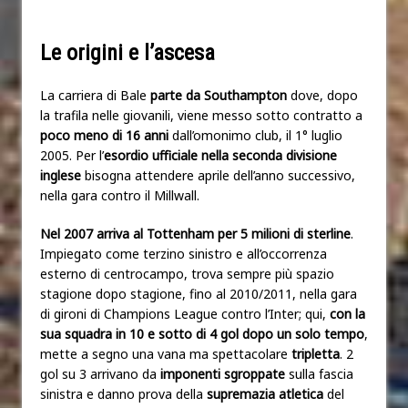
Le origini e l’ascesa
La carriera di Bale
parte da Southampton
dove, dopo
la trafila nelle giovanili, viene messo sotto contratto a
poco meno di 16 anni
dall’omonimo club, il 1° luglio
2005. Per l’
esordio ufficiale nella seconda divisione
inglese
bisogna attendere aprile dell’anno successivo,
nella gara contro il Millwall.
Nel 2007 arriva al Tottenham per 5 milioni di sterline
.
Impiegato come terzino sinistro e all’occorrenza
esterno di centrocampo, trova sempre più spazio
stagione dopo stagione, fino al 2010/2011, nella gara
di gironi di Champions League contro l’Inter; qui,
con la
sua squadra in 10 e sotto di 4 gol dopo un solo tempo
,
mette a segno una vana ma spettacolare
tripletta
. 2
gol su 3 arrivano da
imponenti sgroppate
sulla fascia
sinistra e danno prova della
supremazia atletica
del