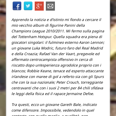
Apprendo la notizia e d’istinto mi fiondo a cercare il
mio vecchio album di figurine Panini della
Champions League 2010/2011. Mi fermo sulla pagina
del Tottenham Hotspur. Quella squadra era piena di
giocatori singolari: il fulmineo esterno Aaron Lennon;
un giovane Luka Modric, futuro faro del Real Madrid
e della Croazia; Rafael Van der Vaart, pregevole ed
affermato centrocampista offensivo in cerca di
riscatto dopo un‘esperienza agrodolce proprio con i
blancos; Robbie Keane, tenace ed esperto attaccante
irlandese con maree di gol a referto sia con gli Spurs
che con la sua nazionale; Peter Crouch, torreggiante
centravanti che con i suoi 2 metri per 84 chili sfidava
le leggi della fisica ed il rapace Jermaine Defoe.
Tra questi, ecco un giovane Gareth Bale, indicato
come difensore. Impossibile, vedendolo in quel
contesto, con quella maglia, a quell’età, non