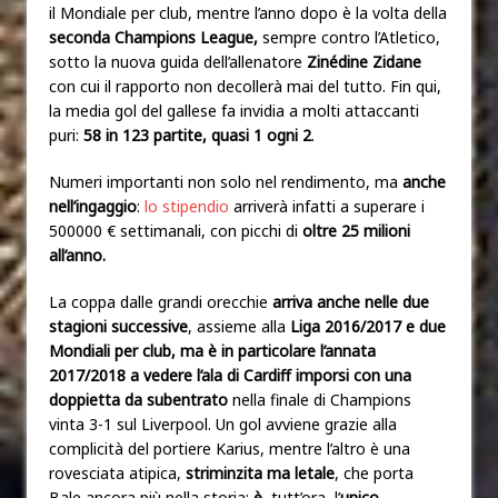
il Mondiale per club, mentre l’anno dopo è la volta della
seconda Champions League,
sempre contro l’Atletico,
sotto la nuova guida dell’allenatore
Zinédine Zidane
con cui il rapporto non decollerà mai del tutto. Fin qui,
la media gol del gallese fa invidia a molti attaccanti
puri:
58 in 123 partite, quasi 1 ogni 2
.
Numeri importanti non solo nel rendimento, ma
anche
nell’ingaggio
:
lo stipendio
arriverà infatti a superare i
500000 € settimanali, con picchi di
oltre 25 milioni
all’anno.
La coppa dalle grandi orecchie
arriva anche nelle due
stagioni successive
, assieme alla
Liga 2016/2017
e due
Mondiali per club, ma è in particolare l’annata
2017/2018 a vedere l’ala di Cardiff imporsi con una
doppietta da subentrato
nella finale di Champions
vinta 3-1 sul Liverpool. Un gol avviene grazie alla
complicità del portiere Karius, mentre l’altro è una
rovesciata atipica,
striminzita ma letale
, che porta
Bale ancora più nella storia:
è
, tutt’ora, l’
unico