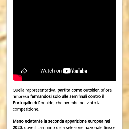
Quella rappresentativa,
partita come outsider
, sfiora
l’impresa
fermandosi solo alle semifinali contro il
Portogallo
di Ronaldo, che avrebbe poi vinto la
competizione.
Meno eclatante
la seconda apparizione europea nel
2020
, dove il cammino della selezione nazionale finisce