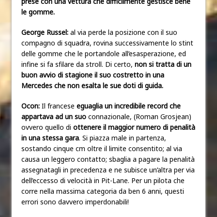
prese con una vettura che difficilmente gestisce bene
le gomme.
George Russel:
al via perde la posizione con il suo
compagno di squadra, rovina successivamente lo stint
delle gomme che le portandole all’esasperazione, ed
infine si fa sfilare da stroll. Di certo,
non si tratta di un
buon avvio di stagione il suo costretto in una
Mercedes che non esalta le sue doti di guida.
Ocon:
Il francese
eguaglia un incredibile record che
appartava ad un suo
connazionale, (Roman Grosjean)
ovvero quello di
ottenere il maggior numero di penalità
in una stessa gara
. Si piazza male in partenza,
sostando cinque cm oltre il limite consentito; al via
causa un leggero contatto; sbaglia a pagare la penalità
assegnatagli in precedenza e ne subisce un’altra per via
dell’eccesso di velocità in Pit-Lane. Per un pilota che
corre nella massima categoria da ben 6 anni, questi
errori sono davvero imperdonabili!