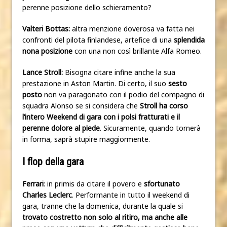
perenne posizione dello schieramento?
Valteri Bottas:
altra menzione doverosa va fatta nei
confronti del pilota finlandese, artefice di una
splendida
nona posizione
con una non così brillante Alfa Romeo.
Lance Stroll:
Bisogna citare infine anche la sua
prestazione in Aston Martin. Di certo, il suo
sesto
posto
non va paragonato con il podio del compagno di
squadra Alonso se si considera che
Stroll ha corso
l’intero Weekend di gara con i polsi fratturati e il
perenne dolore al piede
. Sicuramente, quando tornerà
in forma, saprà stupire maggiormente.
I flop della gara
Ferrari
: in primis da citare il povero e
sfortunato
Charles Leclerc
. Performante in tutto il weekend di
gara, tranne che la domenica, durante la quale si
trovato costretto non solo al ritiro, ma anche alle