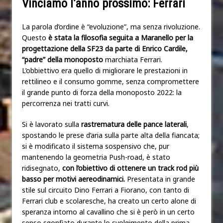
Vinciamo l’anno prossimo: Ferrari
La parola d’ordine è “evoluzione”, ma senza rivoluzione.
Questo
è stata la filosofia seguita a Maranello per la
progettazione della SF23 da parte di Enrico Cardile,
“padre” della monoposto
marchiata Ferrari.
L’obbiettivo era quello di migliorare le prestazioni in
rettilineo e il consumo gomme, senza compromettere
il grande punto di forza della monoposto 2022: la
percorrenza nei tratti curvi.
Si è lavorato sulla
rastrematura delle pance laterali
,
spostando le prese d’aria sulla parte alta della fiancata;
si è modificato il sistema sospensivo che, pur
mantenendo la geometria Push-road, è stato
ridisegnato,
con l’obiettivo di ottenere un track rod più
basso per motivi aereodinamici.
Presentata in grande
stile sul circuito Dino Ferrari a Fiorano, con tanto di
Ferrari club e scolaresche, ha creato un certo alone di
speranza intorno al cavallino che si è però in un certo
senso sgonfiato durante lo svolgimento della prima