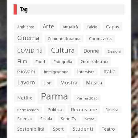
Tag
Arte
Capas
Attualità
Calcio
Ambiente
Cinema
Comune di parma
Coronavirus
Cultura
COVID-19
Donne
Elezioni
Film
Giornalismo
Food
Fotografia
Giovani
Italia
Intervista
Immigrazione
Lavoro
Mostra
Musica
Libri
Parma
Netflix
Parma 2020
Politica
Recensione
Ricerca
ParmAteneo
Serie Tv
Scienza
Scuola
Sesso
Studenti
Sostenibilità
Sport
Teatro