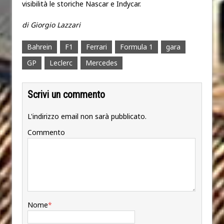
visibilità le storiche Nascar e Indycar.
di Giorgio Lazzari
Bahrein
F1
Ferrari
Formula 1
gara
GP
Leclerc
Mercedes
Scrivi un commento
L'indirizzo email non sarà pubblicato.
Commento
Nome
*