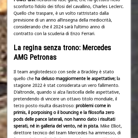
sconforto l’idolo dei tifosi del cavallino, Charles Leclerc.
Quello che traspare, è un volto rattristato dalla
previsione di un anno all’insegna della mediocrità,
considerando che il 2024 sarà l’ultimo anno di
contratto con la scuderia di Enzo Ferrari.
La regina senza trono: Mercedes
AMG Petronas
Il team anglotedesco con sede a Brackley è stato
quello che
ha deluso maggiormente le aspettative; l
a
stagione 2022 è stat considerata un vero fallimento.
D’altronde, quando si alza l’asticella delle aspettative,
pretendendo di vincere un ottavo titolo mondiale, il
terzo posto risulta disastroso:
problemi come in
primis, il porpoising o il bouncing e la filosofia zero
pods delle pance laterali, non hanno dato i risultati
sperati, né in galleria del vento, né in pista.
Mike Elliot,
direttore tecnico del team Mercedes ha ammesso, di