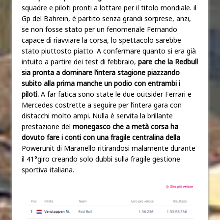
squadre e piloti pronti a lottare per il titolo mondiale.
il
Gp del Bahrein, è partito senza grandi sorprese, anzi,
se non fosse stato per un fenomenale Fernando
capace di riavviare la corsa, lo spettacolo sarebbe
stato piuttosto piatto. A confermare quanto si era già
intuito a partire dei test di febbraio,
pare che la Redbull
sia pronta a dominare l’intera stagione piazzando
subito alla prima manche un podio con entrambi i
piloti.
A far fatica sono state le due outsider Ferrari e
Mercedes costrette a seguire per l’intera gara con
distacchi molto ampi. Nulla è servita la brillante
prestazione del
monegasco che a metà corsa ha
dovuto fare i conti con una fragile centralina della
Powerunit di Maranello ritirandosi malamente durante
il 41°giro creando solo dubbi sulla fragile gestione
sportiva italiana.