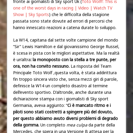
fronte ai giornalisti di Sky sport Uk (
Toto Wolff: This is
one of the worst days in racing | Video | Watch TV
Show | Sky Sports
)
che le difficolta della stagione
passata sono state dovute ad errori di percorsi che
hanno innescato reazioni a catena durate lo sviluppo.
La W14, capitana dal sette volte campione del mondo
“Sir” Lewis Hamilton e dal giovanissimo George Russel,
è scesa in pista con le migliori aspettative. Ma la realtà
è un’altra
: la monoposto con la stella a tre punte, per
ora, non ha convito nessuno.
La risposta del Team
Principale Toto Wolf ,questa volta, è stata addirittura
fin troppo sincera visto che, senza mezzi giri di parole,
definisce la W14 un completo disastro al termine
dell’evento sportivo. D’altronde, anche durante una
dichiarazione stampa con i giornalisti di Sky sport
Germania, aveva aggiunto: “
Ci è mancato ritmo e i
piloti sono stati costretti a spingere più del dovuto,
per questo abbiamo avuto diversi problemi di degrado
della gomma.
Un completo
mea culpa
da parte della
Mercedes, che spera in una Versione B attesa per la