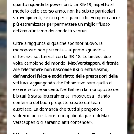
quanto riguarda la power-unit. La RB-19, rispetto al
modello dello scorso anno, non ha subito particolari
stravolgimenti, se non per le pance che vengono ancor
più estremizzate per permettere un miglior flusso
dell’aria all’interno dei condotti venturi.
Oltre all’aggiunta di qualche sponsor nuovo, la
monoposto non presenta – al primo sguardo –
differenze sostanziali con la RB-18. L’olandese due
volte campione del mondo,
Max Verstappen, di fronte
alle telecamere non nasconde il suo entusiasmo,
definendosi felice e soddisfatto delle prestazioni della
vettura
, aggiungendo che l’obbiettivo sarà quello di
essere veloci e vincenti. Nel Bahrein la monoposto dei
bibitari è stata letteralmente “mostruosa”, dando
conferma del buon progetto creato dal team
austriaco. La domanda che tutti si pongono è:
vedremo un costante monopolio da parte di Max
Verstappen o ci saranno altri contender?.