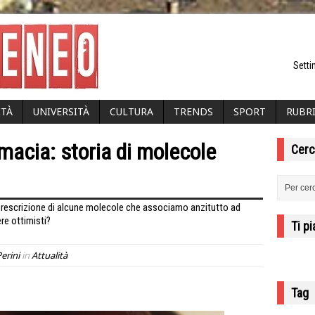
Setti
ITÀ
UNIVERSITÀ
CULTURA
TRENDS
SPORT
RUBR
rmacia: storia di molecole
Cerc
la prescrizione di alcune molecole che associamo anzitutto ad
re ottimisti?
Ti p
erini
in
Attualità
Tag