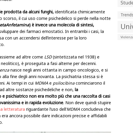
Stude
e prodotta da alcuni funghi,
identificata chimicamente
Trend
lo scorso, il cui uso come psichedelico si perde nella notte
MetaAnfetamina
) è invece una molecola di sintesi,
Uni
viluppare dei farmaci emostatici. In entrambi i casi, la
Violenz
sa con un accendersi dell’interesse per la loro
co.
 assieme ad altre come
LSD
(sintetizzata nel 1938) e
eolitico), è proseguita a fasi alterne per decenni.
denza
nasce negli anni ottanta in campo oncologico, e si
 alla fine degli anni novanta. La psichiatria stessa si è
ni. Ai tempi in cui
MDMA
e
psilocibina
cominciarono il
ad altre sostanze psichedeliche e non,
la
e psichiatrico non era molto più che una raccolta di casi
giovanissima e in rapida evoluzione
. Non deve quindi stupire
la letteratura
riguardante l’uso dell’
MDMA
concludeva che
 era ancora possibile dare indicazioni precise e affidabili
o.