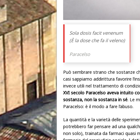
Sola dosis facit venenum
(È la dose che fa il veleno)
Paracelso
Può sembrare strano che sostanze che
casi sappiamo addirittura favorire l’i
invece utili nel trattamento di condiz
XVI secolo Paracelso aveva intuito c
sostanza, non la sostanza in sé
. Le 
Paracelso: è il modo a fare l’abuso.
La quantità e la varietà delle speriment
potrebbero far pensare ad una qualche 
non solo), trainata da farmaci quasi m