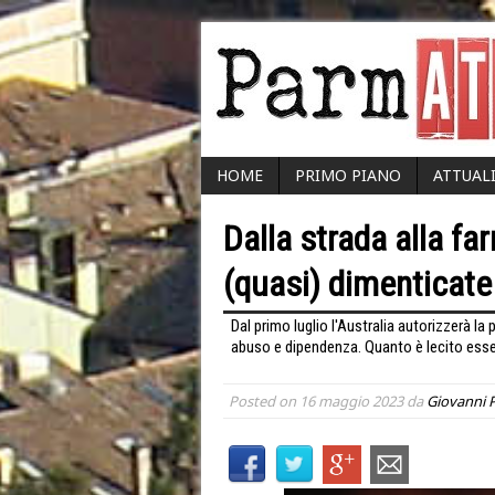
HOME
PRIMO PIANO
ATTUAL
Dalla strada alla fa
(quasi) dimenticate
Dal primo luglio l'Australia autorizzerà 
abuso e dipendenza. Quanto è lecito esse
Posted on
16 maggio 2023
da
Giovanni P