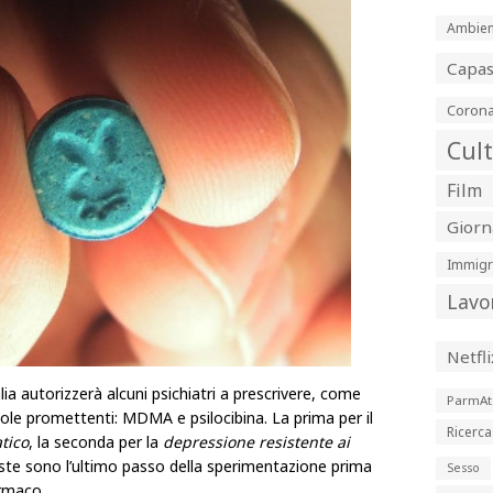
Ambien
Capa
Corona
Cul
Film
Giorn
Immigr
Lavo
Netfli
alia autorizzerà alcuni psichiatri a prescrivere, come
ParmAt
ole promettenti: MDMA e psilocibina. La prima per il
Ricerca
tico
, la seconda per la
depressione resistente ai
ste sono l’ultimo passo della sperimentazione prima
Sesso
armaco.