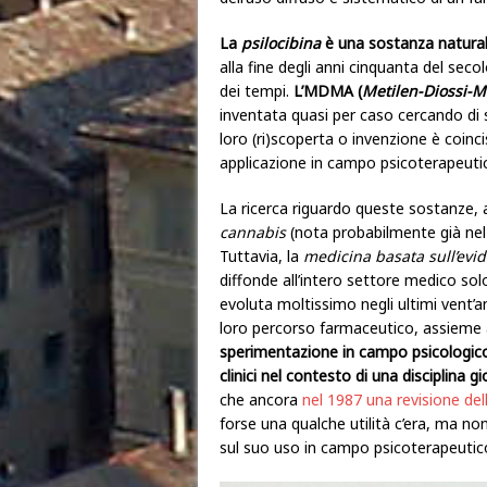
La
psilocibina
è una sostanza natural
alla fine degli anni cinquanta del seco
dei tempi.
L’MDMA (
Metilen-Diossi-
inventata quasi per caso cercando di s
loro (ri)scoperta o invenzione è coinci
applicazione in campo psicoterapeuti
La ricerca riguardo queste sostanze,
cannabis
(nota probabilmente già nel n
Tuttavia, la
medicina basata sull’evi
diffonde all’intero settore medico solo
evoluta moltissimo negli ultimi vent’an
loro percorso farmaceutico, assieme 
sperimentazione in campo psicologico 
clinici nel contesto di una disciplina 
che ancora
nel 1987 una revisione del
forse una qualche utilità c’era, ma non
sul suo uso in campo psicoterapeutic