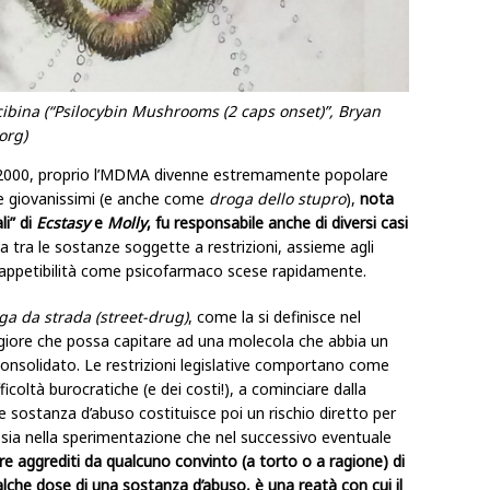
locibina (“Psilocybin Mushrooms (2 caps onset)”, Bryan
org)
anni 2000, proprio l’MDMA divenne estremamente popolare
 e giovanissimi (e anche come
droga dello stupro
),
nota
i” di
Ecstasy
e
Molly
, fu responsabile anche di diversi casi
ita tra le sostanze soggette a restrizioni, assieme agli
a appetibilità come psicofarmaco scese rapidamente.
ga da strada
(street-drug)
, come la si definisce nel
iore che possa capitare ad una molecola che abbia un
nsolidato. Le restrizioni legislative comportano come
icoltà burocratiche (e dei costi!), a cominciare dalla
 sostanza d’abuso costituisce poi un rischio diretto per
, sia nella sperimentazione che nel successivo eventuale
ere aggrediti da qualcuno convinto (a torto o a ragione) di
che dose di una sostanza d’abuso, è una reatà con cui il