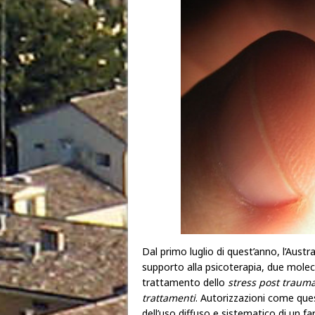
Dal primo luglio di quest’anno, l’Austr
supporto alla psicoterapia, due molec
trattamento dello
stress post trauma
trattamenti
. Autorizzazioni come que
dell’uso diffuso e sistematico di un f