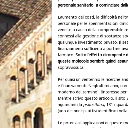
personale sanitario, a cominciare dal
L’aumento dei costi, la difficoltà nell’
personale per le sperimentazioni clini
vendite a causa della comprensibile re
connessi alla gestione di sostanze so
qualunque investimento privato. Il se
finanziamenti sufficienti a portare av
farmaco.
Sotto l’effetto dirompente del
queste molecole sembrò quindi esauri
sopravvissuta.
Per quasi un ventennio le ricerche an
e finanziamenti. Negli ultimi anni, con
moderno del termine), l’interesse per
Mentre scrivo questo articolo, il sito
riguardanti la
psilocibina
, 131 riguarda
(uno dei principi attivi identificati nell
Le potenziali applicazioni di queste 