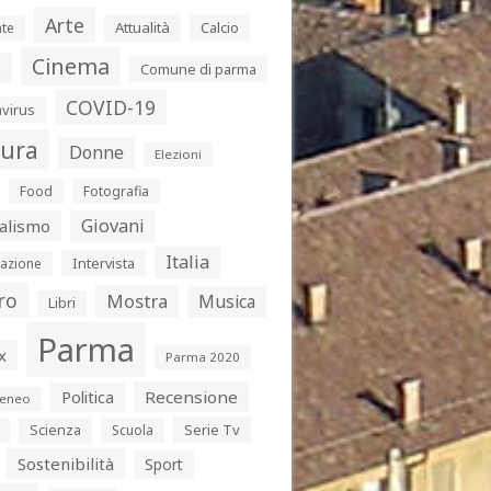
Arte
Attualità
Calcio
te
Cinema
s
Comune di parma
COVID-19
virus
tura
Donne
Elezioni
Food
Fotografia
Giovani
alismo
Italia
Intervista
azione
ro
Mostra
Musica
Libri
Parma
x
Parma 2020
Politica
Recensione
eneo
Serie Tv
Scienza
Scuola
Sostenibilità
Sport