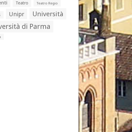
nti
Teatro
Teatro Regio
Università
Unipr
s
versità di Parma
a