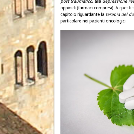
post traumatico
, alla
depressione res
oppioidi (farmaci compresi). A questi s
capitolo riguardante la
terapia del do
particolare nei pazienti oncologici.