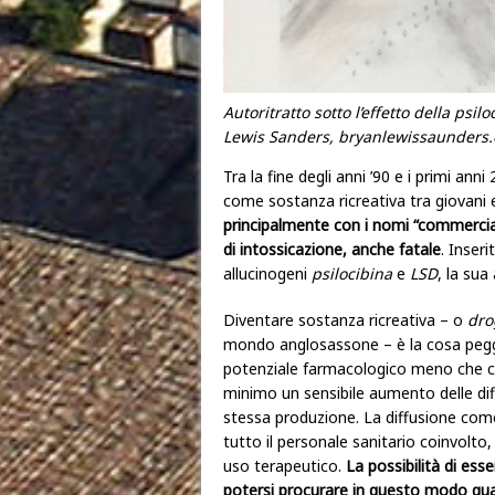
Autoritratto sotto l’effetto della psi
Lewis Sanders, bryanlewissaunders.
Tra la fine degli anni ’90 e i primi 
come sostanza ricreativa tra giovani
principalmente con i nomi “commercial
di intossicazione, anche fatale
. Inser
allucinogeni
psilocibina
e
LSD
, la su
Diventare sostanza ricreativa – o
dro
mondo anglosassone – è la cosa pegg
potenziale farmacologico meno che co
minimo un sensibile aumento delle diff
stessa produzione. La diffusione come
tutto il personale sanitario coinvolto
uso terapeutico.
La possibilità di ess
potersi procurare in questo modo qual