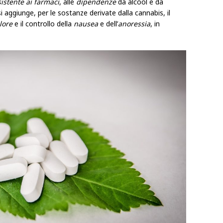
istente ai farmaci
, alle
dipendenze
da alcool e da
i aggiunge, per le sostanze derivate dalla cannabis, il
lore
e il controllo della
nausea
e dell’
anoressia
, in