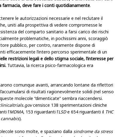
la farmacia, deve fare i conti quotidianamente
.
ottenere le autorizzazioni necessarie e nel reclutare il
che, uniti alla prospettiva di vedere compromesse le
sistenza del comparto sanitario a farsi carico dei rischi
cialmente problematiche, in pochissimi anni, scoraggiò
ttore pubblico, per contro, raramente dispone di
anti efficacemente l’intero percorso sperimentale di un
le restrizioni legali e dello stigma sociale, l’interesse per
rsi.
Tuttavia, la ricerca psico-farmacologica era
darono comunque avanti, arrancando lontane da riflettori
 l’accumularsi di risultati ragionevolmente solidi (nel senso
 queste molecole “dimenticate” sembra riaccendersi.
clinicaltrials.gov
censisce 138 sperimentazioni cliniche
nti l’
MDMA
, 153 riguardanti l’
LSD
e 654 riguardanti il
THC
a
cannabis
).
molecole sono molte, e spaziano dalla
sindrome da stress