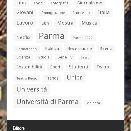
Film
Giornalismo
Food
Fotografia
Giovani
Italia
Intervista
Immigrazione
Lavoro
Mostra
Musica
Libri
Parma
Netflix
Parma 2020
Politica
Recensione
Ricerca
ParmAteneo
Serie Tv
Scienza
Scuola
Sesso
Studenti
Sostenibilità
Sport
Teatro
Unipr
Trends
Teatro Regio
Università
Università di Parma
Violenza
Editore