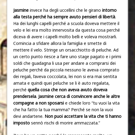
Jasmine
invece ha degli uccellini che le girano
intorno
alla testa perché ha sempre avuto pensieri di libertà
.
Ha dei lunghi capelli perché a scuola doveva mettere il
velo e lei era molto innervosita da questa cosa perché
diceva di avere i capelli molto belli e voleva mostrarli.
Comincia a sfidare allora la famiglia e smette di
mettere il velo. Stringe un orsacchiotto di peluche. Ad
un certo punto riesce a fare uno stage pagato e i primi
soldi che guadagna li usa per andare a comprarsi dei
peluche perché da piccola nessuno le aveva comprato
dei regali, l’aveva coccolata, lei non si era mai sentita
amata e quindi quei peluche se li è auto regalata,
perché
quella cosa che non aveva avuto doveva
prendersela
.
Jasmine cerca di convincere anche le altre
compagne a non sposarsi
e chiede loro “tu vuoi la vita
che ha fatto la tua mamma? Perché se non la vuoi
devi andartene.
Non puoi accettare la vita che ti hanno
imposto
sennò rischi di morire ammazzata.”