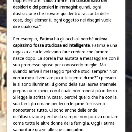
rappresentate. L’illustratrice “
ha trasformato dei
desideri e dei pensieri in immagini
; quindi, ogni
illustrazione che trovate qui dentro racconta delle
cose, degli elementi, ogni oggetto nei disegni vuole
dire qualcosa.”
Per esempio,
Fatima
ha gli occhiali perché
voleva
capissimo fosse studiosa ed intelligente
. Fatima è una
ragazza a cui le volevano fare credere che l’amore
nasce dopo. La sorella l’ha aiutata a messaggiare con il
suo promesso sposo per conoscerlo meglio. Ma
quando arriva il messaggio “perché studi sempre? Non
vorrai mica diventare più intelligente di me?” i pensieri
le si sono illuminati. Il giorno della sua laurea triennale
prepara uno zaino, con il quale non tonerà più indietro.
Si legge la scritta “A casa”, perché quello che ha con la
sua famiglia rimane per lei un legame fortissimo
nonostante tutto. Ci sono anche delle onde
nell’illustrazione perché da sempre non poteva nuotare
come tutte le altre donne della famiglia. Oggi Fatima
sa nuotare grazie alle sue coinquiline.