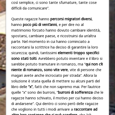
così semplice, ci sono tante sfumature, tante cose
difficili da comunicare”.
Queste ragazze hanno
percorsi migratori diversi
,
hanno
poco più di vent’anni
, e per dire no al
matrimonio forzato hanno dovuto cambiare identità,
spostarsi, cambiare paese, e ricostruirsi da un’altra
parte. Nel momento in cui hanno cominciato a
raccontarsi la scrittrice ha deciso di garantire la loro
sicurezza; quindi, tantissimi
elementi troppo specifici
sono stati tolti
. Avrebbero potuto inventare e il libro si
sarebbe potuto tramutare in romanzo, ma “
qui non c’è
niente di romanzo, sono vite vere
, vite di persone che
magari avete anche incrociato per strada”. Allora la
soluzione è stata quella di mettere su alcuni parti del
libro delle
“x”
, fatti che non sapremo mai. Per l’autrice
quelle “x” sono dei burroni, “
burroni di sofferenza
che le
ragazze hanno schivato, il motivo per cui hanno deciso
di andarsene”. Qui dentro ci sono però delle ragazze
che vogliono in tutti i modi arrivare a
raccontare ad
altre loro coetanee che si può scegliere
, che “c’è