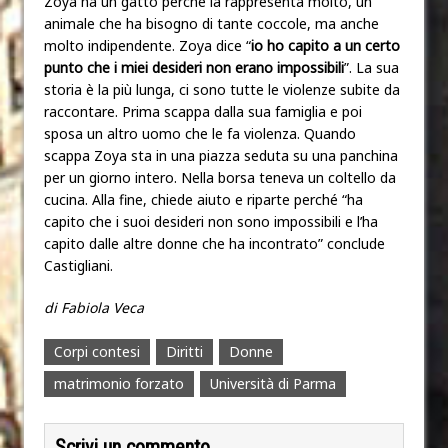
Zoya ha un gatto perché la rappresenta molto, un
animale che ha bisogno di tante coccole, ma anche
molto indipendente. Zoya dice “
io ho capito a un certo
punto che i miei desideri non erano impossibili
”. La sua
storia è la più lunga, ci sono tutte le violenze subite da
raccontare. Prima scappa dalla sua famiglia e poi
sposa un altro uomo che le fa violenza. Quando
scappa Zoya sta in una piazza seduta su una panchina
per un giorno intero. Nella borsa teneva un coltello da
cucina. Alla fine, chiede aiuto e riparte perché “ha
capito che i suoi desideri non sono impossibili e l’ha
capito dalle altre donne che ha incontrato” conclude
Castigliani.
di Fabiola Veca
Corpi contesi
Diritti
Donne
matrimonio forzato
Università di Parma
Scrivi un commento