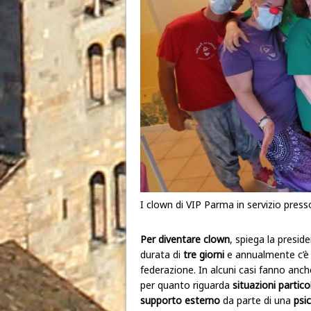
I clown di VIP Parma in servizio press
Per diventare clown
, spiega la presid
durata di
tre giorni
e annualmente c’è
federazione. In alcuni casi fanno anche
per quanto riguarda
situazioni partico
supporto esterno
da parte di una
psi