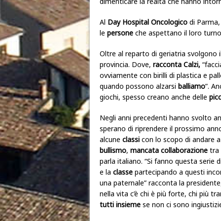
dimenticare la realtà che hanno intor
Al
Day Hospital Oncologico
di Parma, 
le
persone
che aspettano il loro turn
Oltre al reparto di geriatria svolgono i
provincia. Dove,
racconta Calzi,
“facci
ovviamente con birilli di plastica e pa
quando possono alzarsi
balliamo
”. A
giochi, spesso creano anche delle
pic
Negli anni precedenti hanno svolto 
sperano di riprendere il prossimo anno
alcune
classi
con lo scopo di andare 
bullismo
,
mancata collaborazione
tra 
parla italiano. “Si fanno questa serie d
e la
classe
partecipando a questi inco
una paternale” racconta la presidente
nella vita c’è chi è più forte, chi più t
tutti insieme
se non ci sono ingiustizi