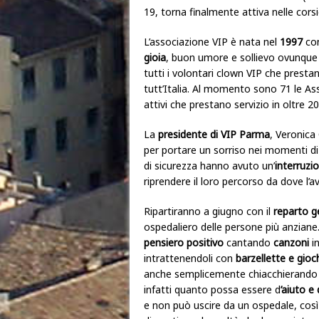
19, torna finalmente attiva nelle corsi
L’associazione VIP è nata nel
1997
con
gioia
, buon umore e sollievo ovunque 
tutti i volontari clown VIP che prestan
tutt’Italia. Al momento sono 71 le As
attivi che prestano servizio in oltre 20
La
presidente di VIP Parma
, Veronica
per portare un sorriso nei momenti di 
di sicurezza hanno avuto un’
interruzi
riprendere il loro percorso da dove l’a
Ripartiranno a giugno con il
reparto ge
ospedaliero delle persone più anziane
pensiero positivo
cantando
canzoni
in
intrattenendoli con
barzellette e gioc
anche semplicemente chiacchierando 
infatti quanto possa essere d
’aiuto e
e non può uscire da un ospedale, così 