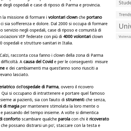
Stude
e degli ospedali e case di riposo di Parma e provincia.
Trend
 la missione di formare i
volontari clown
che
portano
ci sia sofferenza e dolore. Dal 2000 si occupa di formare
Uni
o servizio negli ospedali, case di riposo e comunità di
sociazioni VIP federate con più di
4000 volontari
clown
Violenz
0 ospedali e strutture-sanitari in Italia.
 Calzi, racconta cosa fanno i clown della zona di Parma
difficoltà. A
causa del Covid
e per le conseguenti misure
one
e dei cambiamenti ma quest’anno sono riusciti a
vevano lasciato.
riatrico
dell’
ospedale di Parma
, ovvero il ricovero
. Qui si occupano di intrattenere e portare quel famoso
sieme ai pazienti, sia con l’aiuto di
strument
i che senza,
hi di magia
per mantenere stimolata la loro mente o
e passando del tempo insieme. A volte si dimentica
 di conforto
scambiare qualche
parola
con chi è
ricoverato
che possano distrarsi un po’, staccare con la testa e