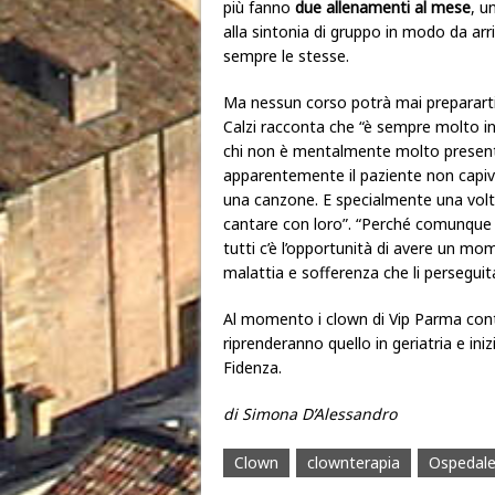
più fanno
due allenamenti al mese
, u
alla sintonia di gruppo in modo da arr
sempre le stesse.
Ma nessun corso potrà mai prepararti 
Calzi racconta che “è sempre molto in
chi non è mentalmente molto present
apparentemente il paziente non capiv
una canzone. E specialmente una volt
cantare con loro”. “Perché comunqu
tutti c’è l’opportunità di avere un mo
malattia e sofferenza che li perseguita 
Al momento i clown di Vip Parma contin
riprenderanno quello in geriatria e ini
Fidenza.
di Simona D’Alessandro
Clown
clownterapia
Ospedale