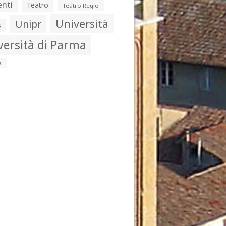
nti
Teatro
Teatro Regio
Università
Unipr
s
versità di Parma
a