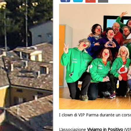
I clown di VIP Parma durante un cors
L’associazione
Viviamo in Positivo
(VI