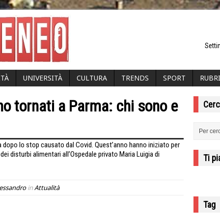
Setti
ITÀ
UNIVERSITÀ
CULTURA
TRENDS
SPORT
RUBR
no tornati a Parma: chi sono e
Cerc
a dopo lo stop causato dal Covid. Quest’anno hanno iniziato per
 dei disturbi alimentari all’Ospedale privato Maria Luigia di
Ti p
lessandro
in
Attualità
Tag