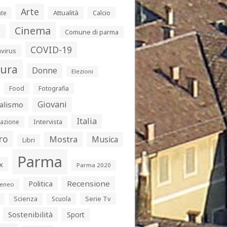
Arte
Attualità
Calcio
te
Cinema
s
Comune di parma
COVID-19
virus
tura
Donne
Elezioni
Food
Fotografia
Giovani
alismo
Italia
Intervista
azione
ro
Mostra
Musica
Libri
Parma
x
Parma 2020
Politica
Recensione
eneo
Serie Tv
Scienza
Scuola
Sostenibilità
Sport