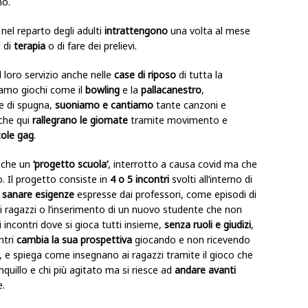
no.
nel reparto degli adulti
intrattengono
una volta al mese
o di
terapia
o di fare dei prelievi.
l loro servizio anche nelle
case di riposo
di tutta la
amo giochi come il
bowling
e la
pallacanestro
,
lle di spugna,
suoniamo e cantiamo
tante canzoni e
nche qui
rallegrano le giornate
tramite movimento e
cole gag
.
anche un
‘progetto scuola’
, interrotto a causa covid ma che
. Il progetto consiste in
4 o 5 incontri
svolti all’interno di
a
sanare esigenze
espresse dai professori, come episodi di
i ragazzi o l’inserimento di un nuovo studente che non
i incontri dove si gioca tutti insieme,
senza ruoli e giudizi
,
ntri
cambia la sua prospettiva
giocando e non ricevendo
, e spiega come insegnano ai ragazzi tramite il gioco che
ranquillo e chi più agitato ma si riesce ad
andare avanti
e.