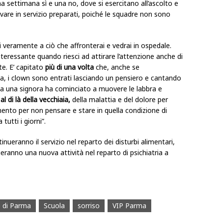
na settimana sì e una no, dove si esercitano all’ascolto e
ivare in servizio preparati, poiché le squadre non sono
veramente a ciò che affronterai e vedrai in ospedale.
teressante quando riesci ad attirare l’attenzione anche di
e. E’ capitato
più di una volta
che, anche se
a, i clown sono entrati lasciando un pensiero e cantando
a una signora ha cominciato a muovere le labbra e
e
al di là della vecchiaia,
della malattia e del dolore per
mento per non pensare e stare in quella condizione di
tutti i giorni”.
ueranno il servizio nel reparto dei disturbi alimentari,
zieranno una nuova attività nel reparto di psichiatria a
 di Parma
Scuola
sorriso
VIP Parma