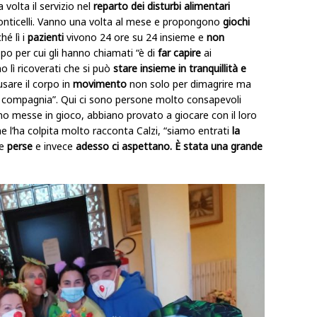
volta il servizio nel
reparto dei disturbi alimentari
onticelli. Vanno una volta al mese e propongono
giochi
hé lì i
pazienti
vivono 24 ore su 24 insieme e
non
opo per cui gli hanno chiamati “è di
far capire
ai
o lì ricoverati che si può
stare insieme in tranquillità e
sare il corpo in
movimento
non solo per dimagrire ma
 in compagnia”. Qui ci sono persone molto consapevoli
iano messe in gioco, abbiano provato a giocare con il loro
ne l’ha colpita molto racconta Calzi, “siamo entrati
la
e
perse
e invece
adesso ci aspettano.
È stata una grande