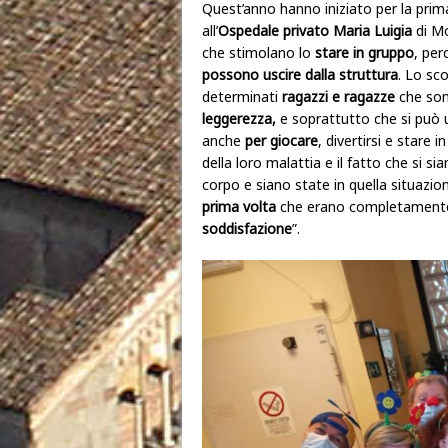
Quest’anno hanno iniziato per la prima 
all’
Ospedale privato Maria Luigia
di M
che stimolano lo
stare in gruppo
, perc
possono uscire dalla struttura
. Lo sc
determinati
ragazzi e ragazze
che son
leggerezza,
e soprattutto che si può u
anche
per giocare
, divertirsi e stare
della loro malattia e il fatto che si s
corpo e siano state in quella situazio
prima volta
che erano completament
soddisfazione
”.