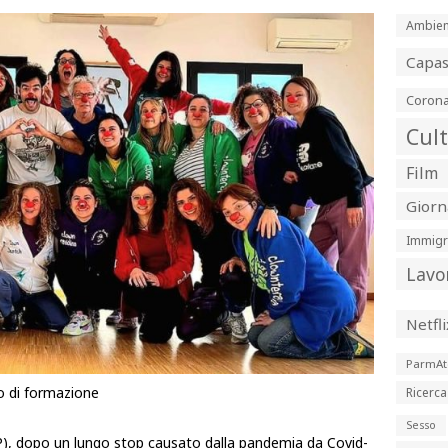
Ambien
Capa
Corona
Cul
Film
Giorn
Immigr
Lavo
Netfli
ParmAt
o di formazione
Ricerca
Sesso
P), dopo un lungo stop causato dalla pandemia da Covid-