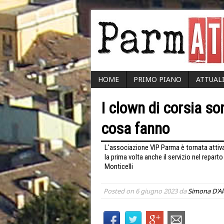
HOME
PRIMO PIANO
ATTUAL
I clown di corsia so
cosa fanno
L'associazione VIP Parma è tornata attiv
la prima volta anche il servizio nel reparto
Monticelli
Posted on
6 giugno 2023
da
Simona D'A