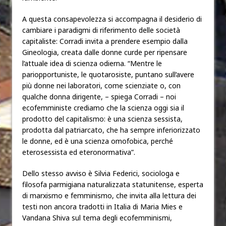
A questa consapevolezza si accompagna il desiderio di
cambiare i paradigmi di riferimento delle società
capitaliste: Corradi invita a prendere esempio dalla
Gineologia, creata dalle donne curde per ripensare
l’attuale idea di scienza odierna. “Mentre le
pariopportuniste, le quotarosiste, puntano sull’avere
più donne nei laboratori, come scienziate o, con
qualche donna dirigente, – spiega Corradi – noi
ecofemministe crediamo che la scienza oggi sia il
prodotto del capitalismo: è una scienza sessista,
prodotta dal patriarcato, che ha sempre inferiorizzato
le donne, ed è una scienza omofobica, perché
eterosessista ed eteronormativa”.
Dello stesso avviso è Silvia Federici, sociologa e
filosofa parmigiana naturalizzata statunitense, esperta
di marxismo e femminismo, che invita alla lettura dei
testi non ancora tradotti in Italia di Maria Mies e
Vandana Shiva sul tema degli ecofemminismi,