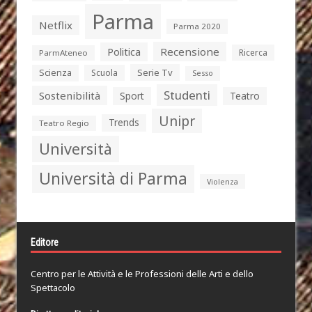
Parma
Netflix
Parma 2020
Politica
Recensione
Ricerca
ParmAteneo
Serie Tv
Scienza
Scuola
Sesso
Studenti
Sostenibilità
Sport
Teatro
Unipr
Trends
Teatro Regio
Università
Università di Parma
Violenza
Editore
Centro per le Attività e le Professioni delle Arti e dello
Spettacolo