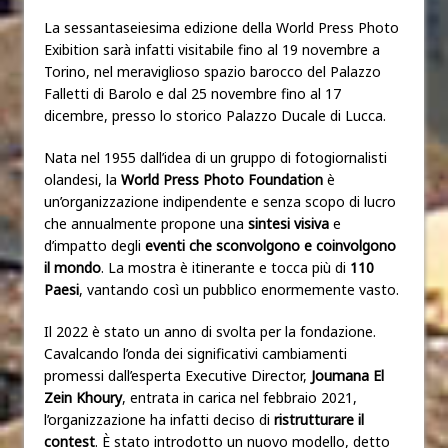
La sessantaseiesima edizione della World Press Photo
Exibition sarà infatti visitabile fino al 19 novembre a
Torino, nel meraviglioso spazio barocco del Palazzo
Falletti di Barolo e dal 25 novembre fino al 17
dicembre, presso lo storico Palazzo Ducale di Lucca.
Nata nel 1955 dall’idea di un gruppo di fotogiornalisti
olandesi, la
World Press Photo Foundation
è
un’organizzazione indipendente e senza scopo di lucro
che annualmente propone una
sintesi visiva
e
d’impatto degli
eventi che sconvolgono e coinvolgono
il mondo
. La mostra è itinerante e tocca più di
110
Paesi
, vantando così un pubblico enormemente vasto.
Il 2022 è stato un anno di svolta per la fondazione.
Cavalcando l’onda dei significativi cambiamenti
promessi dall’esperta Executive Director,
Joumana El
Zein Khoury
, entrata in carica nel febbraio 2021,
l’organizzazione ha infatti deciso di
ristrutturare il
contest
. È stato introdotto un nuovo modello, detto