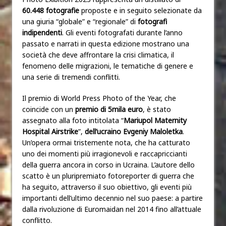
60.448 fotografie
proposte e in seguito selezionate da
una giuria “globale” e “regionale” di
fotografi
indipendenti
. Gli eventi fotografati durante l’anno
passato e narrati in questa edizione mostrano una
società che deve affrontare la crisi climatica, il
fenomeno delle migrazioni, le tematiche di genere e
una serie di tremendi conflitti.
Il premio di World Press Photo of the Year, che
coincide con un
premio di 5mila euro
, è stato
assegnato alla foto intitolata “
Mariupol Maternity
Hospital Airstrike
”,
dell’ucraino Evgeniy Maloletka
.
Un’opera ormai tristemente nota, che ha catturato
uno dei momenti più irragionevoli e raccapriccianti
della guerra ancora in corso in Ucraina. L’autore dello
scatto è un pluripremiato fotoreporter di guerra che
ha seguito, attraverso il suo obiettivo, gli eventi più
importanti dell’ultimo decennio nel suo paese: a partire
dalla rivoluzione di Euromaidan nel 2014 fino all’attuale
conflitto.