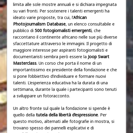
limita alle sole mostre annuali e si dichiara impegnata
su vari fronti. Per sostenere i talenti emergenti ha
ideato varie proposte, tra cui, l’
African
Photojournalism Database
, un elenco consultabile e
pubblico di
500 fotogiornalisti emergenti
, che
raccontano il continente africano nelle sue più diverse
sfaccettature attraverso le immagini. Il progetto di
maggiore interesse per aspiranti fotogiornalisti e
documentaristi sembra però essere la
Joop Swart
Masterclass
. Un corso che porta il nome di un
importantissimo ex presidente della fondazione e che
si pone l’obbiettivo d’individuare e formare nuovi
talenti. L’esperienza educativa ha la durata di una
settimana, durante la quale i partecipanti sono tenuti
a sviluppare un fotoracconto.
Un altro fronte sul quale la fondazione si spende è
quello della
tutela della libertà d’espressione
. Per
questo motivo, alternati alle fotografie in mostra, si
trovano spesso dei pannelli esplicativi e di