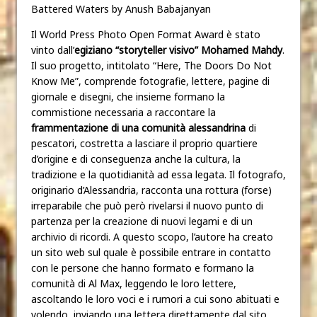
Battered Waters by Anush Babajanyan
Il World Press Photo Open Format Award è stato
vinto dall’
egiziano “storyteller visivo” Mohamed Mahdy
.
Il suo progetto, intitolato “Here, The Doors Do Not
Know Me”, comprende fotografie, lettere, pagine di
giornale e disegni, che insieme formano la
commistione necessaria a raccontare la
frammentazione di una comunità alessandrina
di
pescatori, costretta a lasciare il proprio quartiere
d’origine e di conseguenza anche la cultura, la
tradizione e la quotidianità ad essa legata. Il fotografo,
originario d’Alessandria, racconta una rottura (forse)
irreparabile che può però rivelarsi il nuovo punto di
partenza per la creazione di nuovi legami e di un
archivio di ricordi. A questo scopo, l’autore ha creato
un sito web sul quale è possibile entrare in contatto
con le persone che hanno formato e formano la
comunità di Al Max, leggendo le loro lettere,
ascoltando le loro voci e i rumori a cui sono abituati e
volendo, inviando una lettera direttamente dal sito.