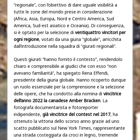
“regionale”, con l’obiettivo di dare uguale visibilità a
tutte le zone del mondo prese in considerazione
(Africa, Asia, Europa, Nord e Centro America, Sud
America, Sud-est asiatico e Oceania). Di conseguenza,
si è optato per la selezione di
ventiquattro vincitori per
ogni regione
, votati da una giuria “globale”, arricchita
dall’introduzione nella squadra di “giurati regionali”.
Questi giurati “hanno fornito il contesto”, rendendolo
chiaro e comprensibile ai giudici che con esso “non
avevano familiarità”, ha spiegato Rena Effendi,
presidente della giuria globale. Hanno ricoperto dunque
un ruolo essenziale per la comprensione e la selezione
delle opere, che ha condotto alla nomina di
vincitrice
dell’anno 2022 la canadese Amber Bracken
. La
fotografa documentarista e fotoreporter
indipendente,
già vincitrice del contest nel 2017
, ha
ottenuto la vittoria dello scorso anno grazie ad uno
scatto pubblicato sul New York Times, rappresentante
una strada costeggiata da croci in legno, tremende