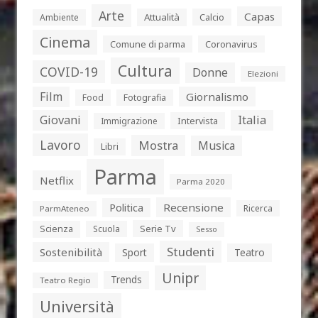
Arte
Capas
Attualità
Calcio
Ambiente
Cinema
Comune di parma
Coronavirus
Cultura
COVID-19
Donne
Elezioni
Film
Giornalismo
Food
Fotografia
Giovani
Italia
Intervista
Immigrazione
Lavoro
Mostra
Musica
Libri
Parma
Netflix
Parma 2020
Politica
Recensione
Ricerca
ParmAteneo
Serie Tv
Scienza
Scuola
Sesso
Studenti
Sostenibilità
Sport
Teatro
Unipr
Trends
Teatro Regio
Università