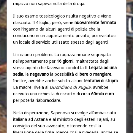
ragazza non sapeva nulla della droga.
Il suo esame tossicologico risulta negativo e viene
rilasciata. Il 4 luglio, però, viene
nuovamente fermata
con l’inganno da alcuni agenti di polizia che la
conducono in un appartamento privato, poi rivelatosi
un locale di servizio utilizzato spesso dagli agenti.
Lì iniziano i problemi. La ragazza rimane segregata
nell’appartamento per
16 giorni,
maltrattata dagli
stessi agenti che l’avevano condotta lì.
Legata ad una
sedia
, le
negavano
la possibilità di
bere o mangiare
.
Inoltre, avrebbe anche subito alcuni
tentativi di stupro
.
La madre, rivela al
Quotidiano di Puglia
, avrebbe
ricevuto una richiesta di riscatto di circa
60mila euro
per poterla riabbracciare.
Nella disperazione, Sapenova si rivolge all’ambasciata
italiana ad Astana e al ministro degli esteri Tajani, su
consiglio del suo avvocato, ottenendo così la
liberazione della figlia. Riesce così a rivederla, anche se