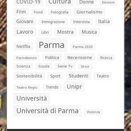
Cultura
COVID-19
Donne
Elezioni
Film
Giornalismo
Food
Fotografia
Giovani
Italia
Intervista
Immigrazione
Lavoro
Mostra
Musica
Libri
Parma
Netflix
Parma 2020
Politica
Recensione
Ricerca
ParmAteneo
Serie Tv
Scienza
Scuola
Sesso
Studenti
Sostenibilità
Sport
Teatro
Unipr
Trends
Teatro Regio
Università
Università di Parma
Violenza