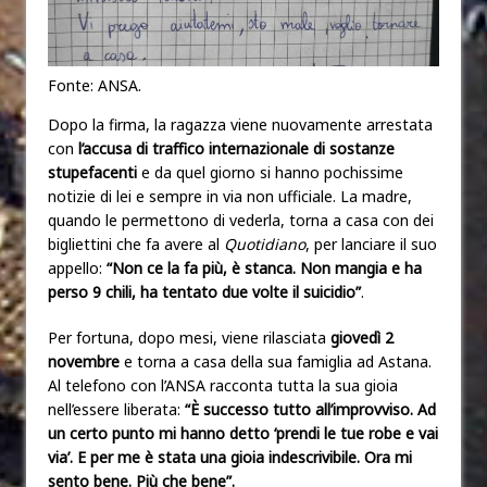
Fonte: ANSA.
Dopo la firma, la ragazza viene nuovamente arrestata
con
l’accusa di traffico internazionale di sostanze
stupefacenti
e da quel giorno si hanno pochissime
notizie di lei e sempre in via non ufficiale. La madre,
quando le permettono di vederla, torna a casa con dei
bigliettini che fa avere al
Quotidiano
, per lanciare il suo
appello:
“Non ce la fa più, è stanca. Non mangia e ha
perso 9 chili, ha tentato due volte il suicidio”
.
Per fortuna, dopo mesi, viene rilasciata
giovedì 2
novembre
e torna a casa della sua famiglia ad Astana.
Al telefono con l’ANSA racconta tutta la sua gioia
nell’essere liberata:
“È successo tutto all’improvviso. Ad
un certo punto mi hanno detto ‘prendi le tue robe e vai
via’. E per me è stata una gioia indescrivibile. Ora mi
sento bene. Più che bene”.