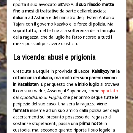
riporta il suo avvocato all’ANSA.
Il suo rilascio mette
fine a mesi di trattative
da parte dell’ambasciata
italiana ad Astana e del ministro degli Esteri Antonio
Tajani con il governo kazako e le forze di polizia. Ma
soprattutto, mette fine alla sofferenza della famiglia
della ragazza, che da luglio ha fatto ricorso a tutti i
mezzi possibili per avere giustizia.
La vicenda: abusi e prigionia
Cresciuta a Lequile in provincia di Lecce,
Kalelkyzy ha la
cittadinanza italiana, ma molti dei suoi parenti vivono
in Kazakistan
. È per questo che a
inizio luglio
si trovava
lì con sua madre, Assemgul Sapenova, come
riportato
dal
Quotidiano di Puglia
, che per primo segue tutte le
peripezie del suo caso. Una sera la ragazza
viene
fermata
insieme ad un suo amico dalla polizia per degli
accertamenti sul presunto possesso del ragazzo di
sostanze stupefacenti; passa una
prima notte
in
custodia, ma, secondo quanto riporta il suo legale la