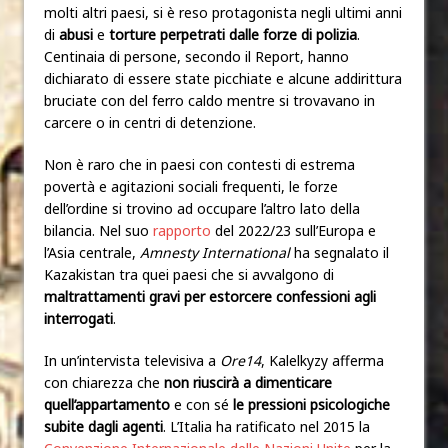
molti altri paesi, si è reso protagonista negli ultimi anni
di
abusi
e
torture perpetrati dalle forze di polizia
.
Centinaia di persone, secondo il Report, hanno
dichiarato di essere state picchiate e alcune addirittura
bruciate con del ferro caldo mentre si trovavano in
carcere o in centri di detenzione.
Non è raro che in paesi con contesti di estrema
povertà e agitazioni sociali frequenti, le forze
dell’ordine si trovino ad occupare l’altro lato della
bilancia. Nel suo
rapporto
del 2022/23 sull’Europa e
l’Asia centrale,
Amnesty International
ha segnalato il
Kazakistan tra quei paesi che si avvalgono di
maltrattamenti gravi per estorcere confessioni agli
interrogati
.
In un’intervista televisiva a
Ore14
, Kalelkyzy afferma
con chiarezza che
non riuscirà a dimenticare
quell’appartamento
e con sé
le pressioni psicologiche
subite dagli agenti
. L’Italia ha ratificato nel 2015 la