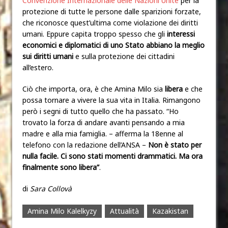
Convenzione Internazionale delle Nazioni Unite
per la
protezione di tutte le persone dalle sparizioni forzate,
che riconosce quest’ultima come violazione dei diritti
umani. Eppure capita troppo spesso che gli
interessi
economici e diplomatici di uno Stato abbiano la meglio
sui diritti umani
e sulla protezione dei cittadini
all’estero.
Ciò che importa, ora, è che Amina Milo sia
libera
e che
possa tornare a vivere la sua vita in Italia. Rimangono
però i segni di tutto quello che ha passato. “Ho
trovato la forza di andare avanti pensando a mia
madre e alla mia famiglia. – afferma la 18enne al
telefono con la redazione dell’ANSA
–
Non è stato per
nulla facile. Ci sono stati momenti drammatici. Ma ora
finalmente sono libera”
.
di
Sara Collovà
Amina Milo Kalelkyzy
Attualità
Kazakistan