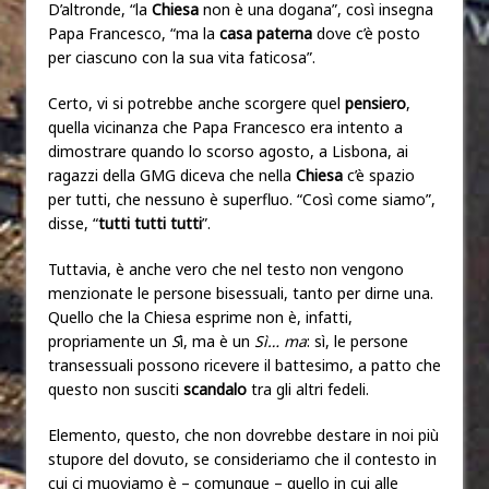
D’altronde, “la
Chiesa
non è una dogana”, così insegna
Papa Francesco, “ma la
casa paterna
dove c’è posto
per ciascuno con la sua vita faticosa”.
Certo, vi si potrebbe anche scorgere quel
pensiero
,
quella vicinanza che Papa Francesco era intento a
dimostrare quando lo scorso agosto, a Lisbona, ai
ragazzi della GMG diceva che nella
Chiesa
c’è spazio
per tutti, che nessuno è superfluo. “Così come siamo”,
disse, “
tutti tutti tutti
”.
Tuttavia, è anche vero che nel testo non vengono
menzionate le persone bisessuali, tanto per dirne una.
Quello che la Chiesa esprime non è, infatti,
propriamente un
S
ì, ma è un
Sì… ma
: sì, le persone
transessuali possono ricevere il battesimo, a patto che
questo non susciti
scandalo
tra gli altri fedeli.
Elemento, questo, che non dovrebbe destare in noi più
stupore del dovuto, se consideriamo che il contesto in
cui ci muoviamo è – comunque – quello in cui alle