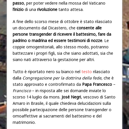
passo
, per poter vedere nella mossa del Vaticano
l’inizio
di una
rivoluzione
tanto attesa.
A fine dello scorso mese di ottobre è stato rilasciato
un documento dal Dicastero, che
consente alle
persone transgender di ricevere il battesimo, fare da
padrino o madrina ed essere testimoni di nozze
. Le
coppie omogenitoriali, allo stesso modo, potranno
battezzare i propri figli, sia che siano adottati, sia che
siano nati attraverso la gestazione per altri.
Tutto è riportato nero su bianco nel
testo
rilasciato
dalla
Congregazione per la dottrina della fede
, che è
stato approvato e controfirmato da
Papa Francesco
–
Francisco
– in risposta alle sei domande inviate lo
scorso 14 luglio da mons.
José Negri
, vescovo di Santo
Amaro in Brasile, il quale chiedeva delucidazioni sulla
possibile partecipazione delle persone transgender o
omoaffettive ai sacramenti del battesimo e del
matrimonio.