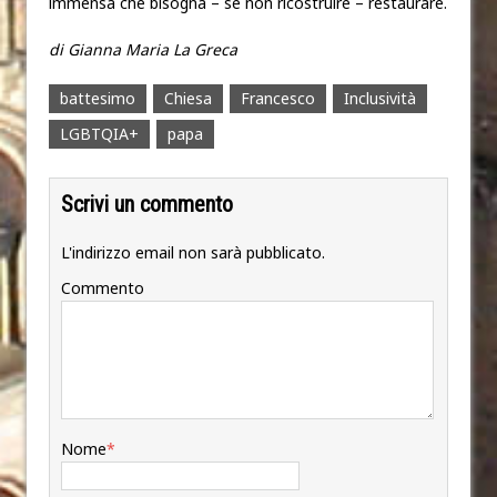
immensa che bisogna – se non ricostruire – restaurare.
di Gianna Maria La Greca
battesimo
Chiesa
Francesco
Inclusività
LGBTQIA+
papa
Scrivi un commento
L'indirizzo email non sarà pubblicato.
Commento
Nome
*