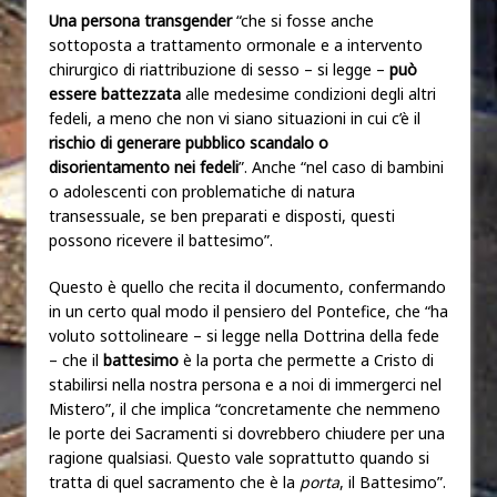
Una persona transgender
“che si fosse anche
sottoposta a trattamento ormonale e a intervento
chirurgico di riattribuzione di sesso – si legge –
può
essere battezzata
alle medesime condizioni degli altri
fedeli, a meno che non vi siano situazioni in cui c’è il
rischio di generare pubblico scandalo o
disorientamento nei fedeli
”. Anche “nel caso di bambini
o adolescenti con problematiche di natura
transessuale, se ben preparati e disposti, questi
possono ricevere il battesimo”.
Questo è quello che recita il documento, confermando
in un certo qual modo il pensiero del Pontefice, che “ha
voluto sottolineare – si legge nella Dottrina della fede
– che il
battesimo
è la porta che permette a Cristo di
stabilirsi nella nostra persona e a noi di immergerci nel
Mistero”, il che implica “concretamente che nemmeno
le porte dei Sacramenti si dovrebbero chiudere per una
ragione qualsiasi. Questo vale soprattutto quando si
tratta di quel sacramento che è la
porta
, il Battesimo”.