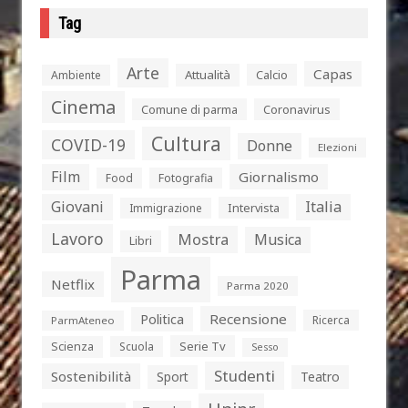
Tag
Arte
Capas
Attualità
Calcio
Ambiente
Cinema
Comune di parma
Coronavirus
Cultura
COVID-19
Donne
Elezioni
Film
Giornalismo
Food
Fotografia
Giovani
Italia
Intervista
Immigrazione
Lavoro
Mostra
Musica
Libri
Parma
Netflix
Parma 2020
Politica
Recensione
Ricerca
ParmAteneo
Serie Tv
Scienza
Scuola
Sesso
Studenti
Sostenibilità
Sport
Teatro