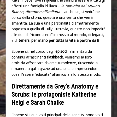
Kate, invece, vive in quella che sembra essere a tutti gli
effetti una famiglia idilliaca –
la famiglia del Mulino
Bianco
,
diremmo all’italiana
– anche se, si vedrà nel
corso della storia, questa è una verità che verrà
smentita. La sua è una personalità diametralmente
opposta a quella di Tully. Tuttavia, questo non impedirà
alle due di “riconoscersi” in mezzo al mondo, di legarsi,
e di
tenersi per mano per tutta la vita a partire da lì
.
Ebbene sì, nel corso degli
episodi
, alimentati da
continui affascinanti
flashback
, vedremo la loro
amicizia affrontare diverse turbolenze, riuscendo a
rimanere a galla grazie ad una sola e imprescindibile
cosa: l’essere “educate” all’amicizia allo stesso modo.
Direttamente da Grey’s Anatomy e
Scrubs: le protagoniste Katherine
Heigl e Sarah Chalke
Ebbene sì: i due volti principali della serie tv, sono volti