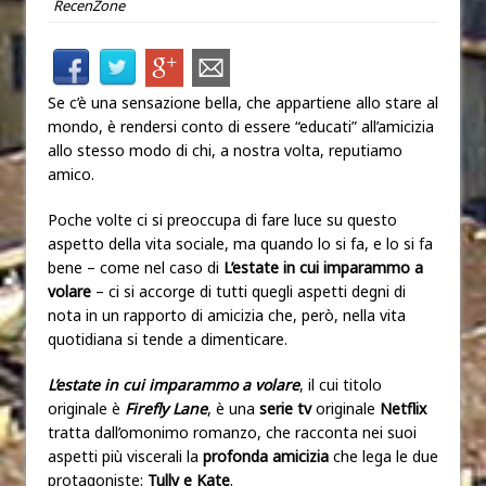
RecenZone
Se c’è una sensazione bella, che appartiene allo stare al
mondo, è rendersi conto di essere “educati” all’amicizia
allo stesso modo di chi, a nostra volta, reputiamo
amico.
Poche volte ci si preoccupa di fare luce su questo
aspetto della vita sociale, ma quando lo si fa, e lo si fa
bene – come nel caso di
L’estate in cui imparammo a
volare
– ci si accorge di tutti quegli aspetti degni di
nota in un rapporto di amicizia che, però, nella vita
quotidiana si tende a dimenticare.
L’estate in cui imparammo a volare
, il cui titolo
originale è
Firefly Lane
, è una
serie tv
originale
Netflix
tratta dall’omonimo romanzo, che racconta nei suoi
aspetti più viscerali la
profonda amicizia
che lega le due
protagoniste:
Tully e Kate
.