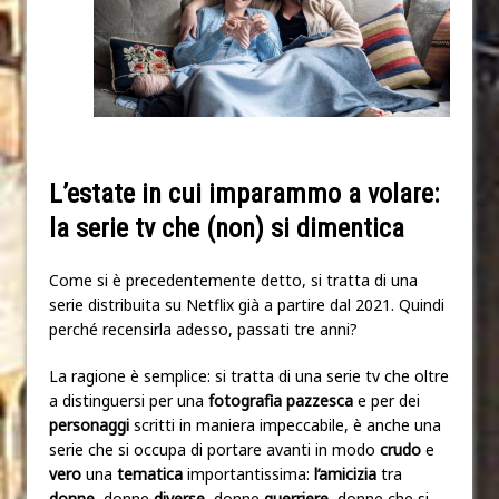
L’estate in cui imparammo a volare:
la serie tv che (non) si dimentica
Come si è precedentemente detto, si tratta di una
serie distribuita su Netflix già a partire dal 2021. Quindi
perché recensirla adesso, passati tre anni?
La ragione è semplice: si tratta di una serie tv che oltre
a distinguersi per una
fotografia pazzesca
e per dei
personaggi
scritti in maniera impeccabile, è anche una
serie che si occupa di portare avanti in modo
crudo
e
vero
una
tematica
importantissima:
l’amicizia
tra
donne
, donne
diverse
, donne
guerriere
, donne che si