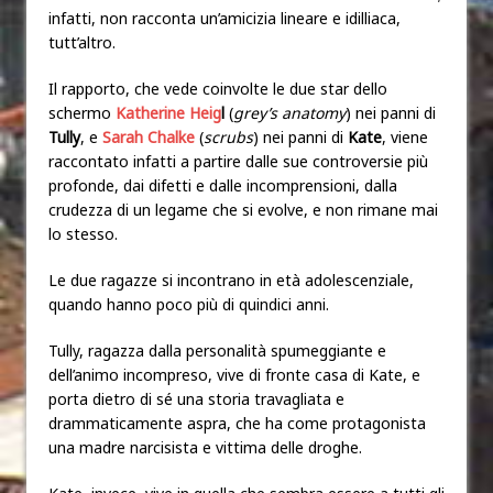
infatti, non racconta un’amicizia lineare e idilliaca,
tutt’altro.
Il rapporto, che vede coinvolte le due star dello
schermo
Katherine Heig
l
(
grey’s anatomy
) nei panni di
Tully
, e
Sarah Chalke
(
scrubs
) nei panni di
Kate
, viene
raccontato infatti a partire dalle sue controversie più
profonde, dai difetti e dalle incomprensioni, dalla
crudezza di un legame che si evolve, e non rimane mai
lo stesso.
Le due ragazze si incontrano in età adolescenziale,
quando hanno poco più di quindici anni.
Tully, ragazza dalla personalità spumeggiante e
dell’animo incompreso, vive di fronte casa di Kate, e
porta dietro di sé una storia travagliata e
drammaticamente aspra, che ha come protagonista
una madre narcisista e vittima delle droghe.