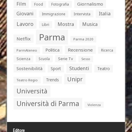
Film
Giornalismo
Food
Fotografia
Giovani
Italia
Intervista
Immigrazione
Lavoro
Mostra
Musica
Libri
Parma
Netflix
Parma 2020
Politica
Recensione
Ricerca
ParmAteneo
Serie Tv
Scienza
Scuola
Sesso
Studenti
Sostenibilità
Sport
Teatro
Unipr
Trends
Teatro Regio
Università
Università di Parma
Violenza
Editore