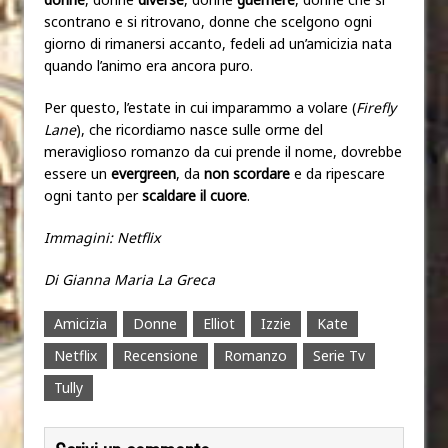
scontrano e si ritrovano, donne che scelgono ogni
giorno di rimanersi accanto, fedeli ad un’amicizia nata
quando l’animo era ancora puro.
Per questo, l’estate in cui imparammo a volare (
Firefly
Lane
), che ricordiamo nasce sulle orme del
meraviglioso romanzo da cui prende il nome, dovrebbe
essere un
evergreen
, da
non scordare
e da ripescare
ogni tanto per
scaldare il cuore
.
Immagini: Netflix
Di Gianna Maria La Greca
Amicizia
Donne
Elliot
Izzie
Kate
Netflix
Recensione
Romanzo
Serie Tv
Tully