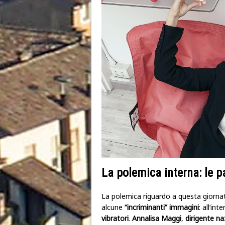
La polemica interna: le p
La polemica riguardo a questa giornata
alcune
“incriminanti” immagini
: all’in
vibratori
.
Annalisa Maggi
,
dirigente na