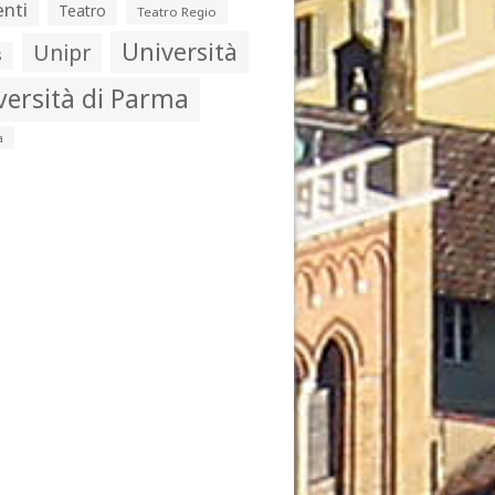
nti
Teatro
Teatro Regio
Università
Unipr
s
versità di Parma
a