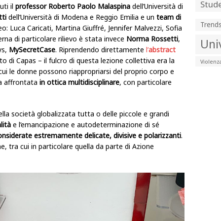
Stude
uti il
professor Roberto Paolo Malaspina
dell’Università di
ti
dell’Università di Modena e Reggio Emilia e un
team di
Trend
eo: Luca Caricati, Martina Giuffré, Jennifer Malvezzi, Sofia
rna di particolare rilievo è stata invece
Norma Rossetti
,
Uni
ys,
MySecretCase
. Riprendendo direttamente
l’
abstract
ito di Capas – il fulcro di questa lezione collettiva era la
Violenz
i le donne possono riappropriarsi del proprio corpo e
a affrontata
in ottica multidisciplinare
, con particolare
ella società globalizzata tutta o delle piccole e grandi
lità
e l’emancipazione e autodeterminazione di sé
nsiderate estremamente delicate, divisive e polarizzanti
.
 tra cui in particolare quella da parte di Azione