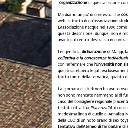
l’
organizzazione
di questa lezione c
Ma diamo un po’ di contesto: che
cos’
web, si tratta di un’
associazione stud
L’associazione nacque nel 1996 come 
questa descrizione, dunque, non è mo
avanti dal centro-destra sia in contr
Leggendo la
dichiarazione di
Maggi, la
collettiva e la conoscenza individual
con l’affermare che
l’Università non si
questi sarebbero legati esclusivamente
tratta tanto della tematica, quanto d
La giornata di studi non ha avuto ris
non sono mancate nemmeno al di fuori,
caso del consigliere regionale piacen
testata cittadina
Piacenza24
, il cons
medesima linea di quelle di Annalisa M
della CEO di un noto brand di sex toys
tentativo dell’Ateneo di far parlare di 