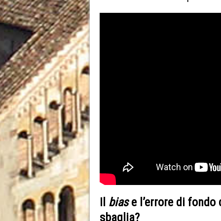
Il
bias
e l’errore di fondo 
sbaglia?