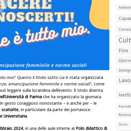
Ambien
Capa
Corona
Cul
Film
Giorn
Immigr
utto mio”
. Questo il titolo sotto cui è stata organizzata
Lavo
nze, emancipazione femminile e norme sociali
“, come
può leggere sulla locandina dell’evento. Il titolo diventa
Netfli
ll’Università di Parma
che ha organizzato la giornata
. Un gesto coraggioso nonostante – e anche per – le
ParmAt
scaturite
, in particolare da parte dei portavoce
Ricerca
e Universitaria
.
Sesso
ebbraio 2024
, in una delle aule interne al
Polo didattico di