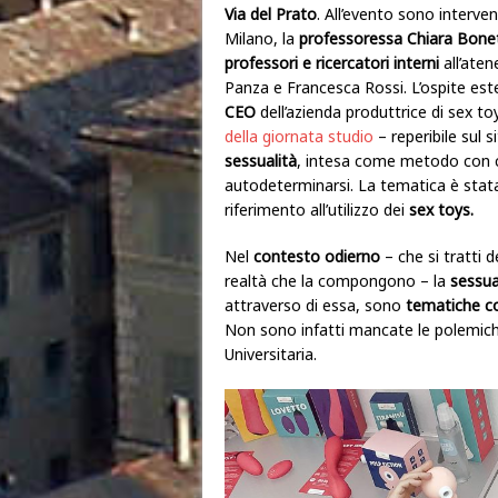
Via del Prato
. All’evento sono interven
Milano, la
professoressa Chiara Bonet
professori e ricercatori interni
all’aten
Panza e Francesca Rossi. L’ospite este
CEO
dell’azienda produttrice di sex to
della giornata studio
– reperibile sul s
sessualità
, intesa come metodo con cu
autodeterminarsi. La tematica è stat
riferimento all’utilizzo dei
sex toys.
Nel
contesto odierno
– che si tratti d
realtà che la compongono – la
sessua
attraverso di essa, sono
tematiche co
Non sono infatti mancate le polemiche,
Universitaria.