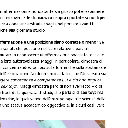
tali affermazioni e nonostante sia giusto poter esprimere
to controverse,
le dichiarazioni sopra riportate sono di per
 Azione Universitaria sbaglia nel portare avanti il
tiche alla giornata studio.
affermazione e una posizione siano corrette o meno?
Se
rsonali, che possono risultare relative e parziali,
utarci a riconoscere un’affermazione sbagliata, ossia le
la loro autorevolezza
. Maggi, in particolare, dimostra di
a, concentrandosi poi più sulla forma che sulla sostanza e
dell’associazione fa riferimento al fatto che l’Università sia
erogare conoscenze e competenze […] e ciò non implica
sex toys
“. Maggi dimostra però di non aver letto – o di
ract della giornata di studi, che
parla sì di sex toys ma
ademiche
, le quali vanno dall’antropologia alle scienze della
 uno status accademico oggettivo e, in alcuni casi, vere