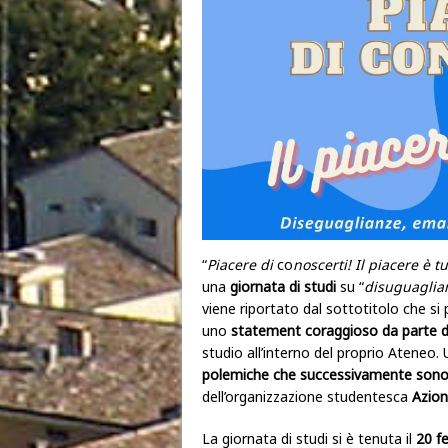
“
Piacere di
co
noscerti! Il piacere è t
una
giornata di studi
su “
disuguaglia
viene riportato dal sottotitolo che si 
uno
statement coraggioso da parte de
studio all’interno del proprio Ateneo
polemiche che successivamente sono 
dell’organizzazione studentesca
Azion
La giornata di studi si è tenuta il
20 f