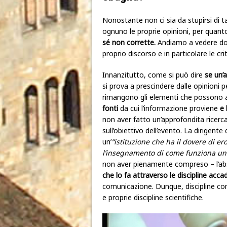
Nonostante non ci sia da stupirsi di 
ognuno le proprie opinioni, per quan
sé non corrette.
Andiamo a vedere dove
proprio discorso e in particolare le cri
Innanzitutto, come si può dire
se un’
si
prova a prescindere dalle opinioni pe
rimangono gli elementi che possono ai
fonti
da cui l’informazione proviene
e 
non aver fatto un’approfondita ricerc
sull’obiettivo dell’evento. La dirigente 
un’
“istituzione che ha il dovere di 
l’insegnamento di come funziona un 
non aver pienamente compreso – l’abst
che lo fa attraverso le discipline acc
comunicazione. Dunque, discipline con
e proprie discipline scientifiche.