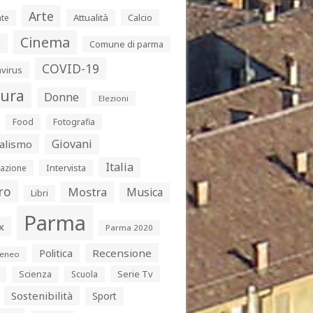
Arte
Attualità
Calcio
te
Cinema
s
Comune di parma
COVID-19
virus
tura
Donne
Elezioni
Food
Fotografia
Giovani
alismo
Italia
Intervista
azione
ro
Mostra
Musica
Libri
Parma
x
Parma 2020
Politica
Recensione
eneo
Serie Tv
Scienza
Scuola
Sostenibilità
Sport