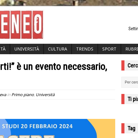
Setti
ITÀ
UNIVERSITÀ
CULTURA
TRENDS
SPORT
RUBR
rti!” è un evento necessario,
Cerc
Leva
in
Primo piano
,
Università
Ti p
Tag