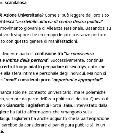
ome
scandalosa
.
è Azione Universitaria?
Come si può leggere dal loro sito
entesca “
ascrivibile all’area di centro-destra politica
“
.
movimento giovanile di Alleanza Nazionale. Basandosi su
tivo di stupore che un gruppo legato a istanze portate
asto con questo genere di manifestazioni.
 dirigente parla di
confusione tra “
la conoscenza
e e intima della persona
“
. Successivamente, continua
a certo il luogo adatto per parlare di sex toys
, dato che
 alla sfera intima e personale degli individui. Ma non si
ei
“
modi
” considerati poco “
opportuni e appropriati”.
onanza solo nel contesto universitario, ma le polemiche
 sempre da parte dell’area politica di destra. Questo il
tino
Giancarlo Tagliaferri
di Forza Italia. Intervistato dalla
igliere ha fatto affermazioni che rimangono sulla
aggi. Tagliaferri ha anche aggiunto che la partecipazione
 sarebbe da considerare al pari di pura pubblicità, in un
sé.