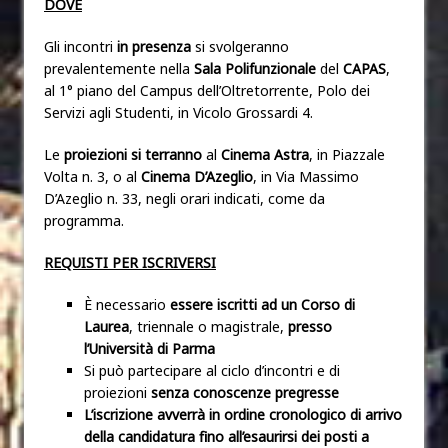
DOVE
Gli incontri
in presenza
si svolgeranno
prevalentemente nella
Sala Polifunzionale
del
CAPAS
,
al 1° piano del Campus dell’Oltretorrente, Polo dei
Servizi agli Studenti, in Vicolo Grossardi 4.
Le
proiezioni si terranno
al
Cinema Astra
, in Piazzale
Volta n. 3, o al
Cinema D’Azeglio
, in Via Massimo
D’Azeglio n. 33, negli orari indicati, come da
programma.
REQUISTI PER ISCRIVERSI
È necessario
essere iscritti
ad un Corso di
Laurea
, triennale o magistrale,
presso
l’Università di Parma
Si può partecipare al ciclo d’incontri e di
proiezioni
senza conoscenze pregresse
L’iscrizione avverrà in ordine cronologico di arrivo
della candidatura fino all’esaurirsi dei posti a