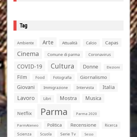
Tag
Arte
Capas
Attualità
Calcio
Ambiente
Cinema
Comune di parma
Coronavirus
Cultura
COVID-19
Donne
Elezioni
Film
Giornalismo
Food
Fotografia
Giovani
Italia
Intervista
Immigrazione
Lavoro
Mostra
Musica
Libri
Parma
Netflix
Parma 2020
Politica
Recensione
Ricerca
ParmAteneo
Serie Tv
Scienza
Scuola
Sesso