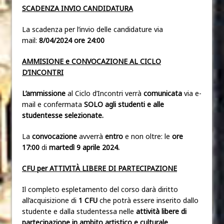
SCADENZA INVIO CANDIDATURA
La scadenza per l’invio delle candidature via
mail:
8/04/2024 ore 24:00
AMMISIONE e CONVOCAZIONE AL CICLO
D’INCONTRI
L’ammissione
al Ciclo d’Incontri verrà
comunicata
via e-
mail e confermata
SOLO agli studenti e alle
studentesse selezionate
.
La
convocazione
avverrà
entro
e non oltre:
le
ore
17:00
di
martedì 9 aprile 2024.
CFU per ATTIVITÀ LIBERE DI PARTECIPAZIONE
Il completo espletamento del corso darà diritto
all’acquisizione di
1 CFU
che potrà essere inserito dallo
studente e dalla studentessa nelle
attività libere di
partecipazione in ambito artistico e culturale
,