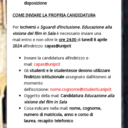
disposizione
COME INVIARE LA PROPRIA CANDIDATURA
Per
iscriversi
a
Sguardi d’inclusione. Educazione alla
visione del film in Sala
è necessario inviare una
mail entro e non oltre le
ore 24.00
di
lunedì 8 aprile
2024
all’indirizzo:
capas@unipr.it
Inviare la candidatura all’indirizzo e-
mail:
capas@unipr.it
Gli
studenti e le studentesse devono utilizzare
l’indirizzo istituzionale
assegnato dall’Ateneo al
momento
dell’iscrizione:
nome.cognome@studenti.unipr.it
Oggetto della mail:
Candidatura
Educazione alla
visione del film in Sala
Cosa indicare nella mail:
nome, cognome,
numero di matricola, anno e corso di
laurea
,
recapito telefonico