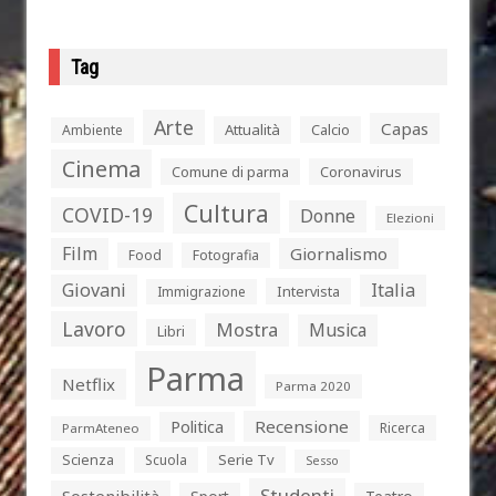
Tag
Arte
Capas
Attualità
Calcio
Ambiente
Cinema
Comune di parma
Coronavirus
Cultura
COVID-19
Donne
Elezioni
Film
Giornalismo
Food
Fotografia
Giovani
Italia
Intervista
Immigrazione
Lavoro
Mostra
Musica
Libri
Parma
Netflix
Parma 2020
Politica
Recensione
Ricerca
ParmAteneo
Serie Tv
Scienza
Scuola
Sesso
Studenti
Sostenibilità