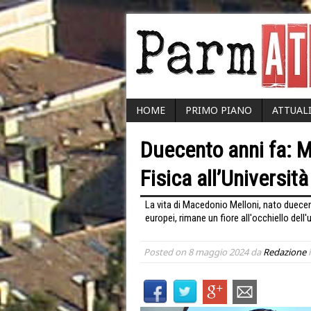
HOME
PRIMO PIANO
ATTUAL
Duecento anni fa: M
Fisica all’Universit
La vita di Macedonio Melloni, nato duecent
europei, rimane un fiore all'occhiello dell'u
Posted on
8 maggio 2024
da
Redazione