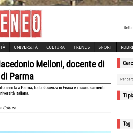
Setti
ITÀ
UNIVERSITÀ
CULTURA
TRENDS
SPORT
RUBR
acedonio Melloni, docente di
Cerc
à di Parma
o anni fa a Parma, tra la docenza in Fisica e i riconoscimenti
niversità italiana.
Ti p
in
Cultura
Tag