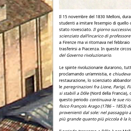
Il 15 novembre del 1830 Melloni, duran
studenti a imitare l’esempio di quello
stato rovesciato.
Il giorno successiv
scienziato dall’incarico di professo
a Firenze ma vi ritornava nel febbrai
trasferirsi a Piacenza. In queste circ
del Governo rivoluzionario
.
Le spinte rivoluzionarie durarono, tu
proclamando un’amnistia, e
chiudeva l
restaurazione, lo scienziato abbando
le
peregrinazioni fra Lione, Parigi, F
si stabilì a Dôle
(Nord della Francia), d
questo periodo
continuava le sue ric
fisico François Arago (1786 – 1853) d
provenienti dal sole: nel passaggio a
più grande quanto più piccola è la lo