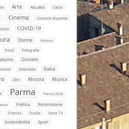
Arte
Attualità
Calcio
te
Cinema
s
Comune di parma
COVID-19
virus
tura
Donne
Elezioni
Food
Fotografia
Giovani
alismo
Italia
Intervista
azione
ro
Mostra
Musica
Libri
Parma
x
Parma 2020
Politica
Recensione
eneo
Serie Tv
Scienza
Scuola
Sostenibilità
Sport