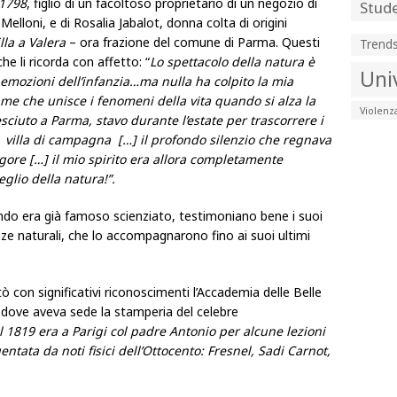
 1798
, figlio di un facoltoso proprietario di un negozio di
Stude
Melloni, e di Rosalia Jabalot, donna colta di origini
illa a Valera
– ora frazione del comune di Parma. Questi
Trend
he li ricorda con affetto: “
Lo spettacolo della natura è
Uni
 emozioni dell’infanzia…ma nulla ha colpito la mia
e che unisce i fenomeni della vita quando si alza la
Violenz
esciuto a Parma, stavo durante l’estate per trascorrere i
a villa di campagna […] il profondo silenzio che regnava
ore […] il mio spirito era allora completamente
glio della natura!”.
ndo era già famoso scienziato, testimoniano bene i suoi
enze naturali, che lo accompagnarono fino ai suoi ultimi
 con significativi riconoscimenti l’Accademia delle Belle
– dove aveva sede la stamperia del celebre
l 1819 era a Parigi col padre Antonio per alcune lezioni
uentata da noti fisici dell’Ottocento: Fresnel, Sadi Carnot,