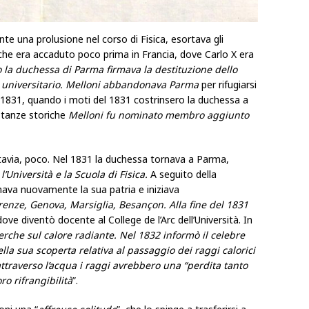
te una prolusione nel corso di Fisica, esortava gli
 che era accaduto poco prima in Francia, dove Carlo X era
o la duchessa di Parma firmava la destituzione dello
re universitario. Melloni abbandonava Parma
per rifugiarsi
o 1831, quando i moti del 1831 costrinsero la duchessa a
ostanze storiche
Melloni fu nominato membro aggiunto
ttavia, poco. Nel 1831 la duchessa tornava a Parma,
’Università e la Scuola di Fisica.
A seguito della
nava nuovamente la sua patria e iniziava
irenze, Genova, Marsiglia, Besançon. Alla fine del 1831
ove diventò docente al College de l’Arc dell’Università. In
erche sul calore radiante. Nel 1832 informò il celebre
ella sua scoperta relativa al passaggio dei raggi calorici
ttraverso l’acqua i raggi avrebbero una “perdita tanto
ro rifrangibilità
”.