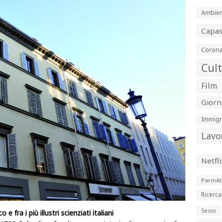
Ambien
Capa
Corona
Cul
Film
Giorn
Immigr
Lavo
Netfli
ParmAt
Ricerca
Sesso
 fra i più illustri scienziati italiani