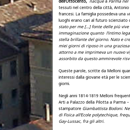
dell’Ottocento,
nacque
a
Parma nel
tessuti nel centro della città, Antonio 
francesi. La famiglia possedeva una
v
luoghi erano cari al futuro scienziato c
stato per me […] fonte delle più vive
immaginazione quanto l’intimo legam
stella brillante del giorno. Nato e cr
miei giorni di riposo in una grazios
attorno a me imprimeva un nuovo vig
assorbito da questo ammirevole risve
Queste parole, scritte da Melloni qua
interessi dalla giovane età per le sci
giorni.
Negli anni 1814-1819 Melloni frequentò
Arti a Palazzo della Pilotta a Parma 
stampatore
Giambattista Bodoni
.
Ne
di Fisica all’Ecole polytechique, freq
Gay-Lussac, fra gli altri.