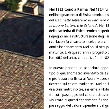
Nel 1823 tornò a Parma. Nel 1824 fu 
nell’insegnamento di Fisica teorica e 
del
Gabinetto letterario di Parma
le c
le buone Lettere e le Scienze
”. Nel 
della cattedra di Fisica teorica e sper
impegnò nella ristrutturazione degli amb
i cui lavori fu chiamato il celebre arc
anni d’insegnamento Melloni si occupò
maturità. E’ di questi anni il progetto
l’umidità dell’aria), che realizzò nel 18
In questo periodo, lo scienziato app
tipo di galvanometro inventato da
Le
e professore di fisica al Reale Museo di
ricerche sul calore “radiante”. Melloni
di alcuni metri; inoltre, insieme a Nob
fra cui il passaggio del calore attraver
Risultato di questi esperimenti fu che c
passaggio del calore dipendeva dal g