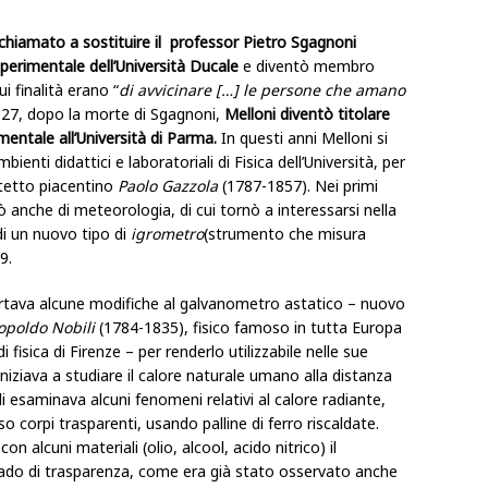
chiamato a sostituire il professor Pietro Sgagnoni
sperimentale dell’Università Ducale
e diventò membro
ui finalità erano “
di avvicinare […] le persone che amano
1827, dopo la morte di Sgagnoni,
Melloni diventò titolare
imentale all’Università di Parma.
In questi anni Melloni si
ienti didattici e laboratoriali di Fisica dell’Università, per
hitetto piacentino
Paolo Gazzola
(1787-1857). Nei primi
 anche di meteorologia, di cui tornò a interessarsi nella
 di un nuovo tipo di
igrometro
(strumento che misura
29.
ortava alcune modifiche al galvanometro astatico – nuovo
opoldo Nobili
(1784-1835), fisico famoso in tutta Europa
 fisica di Firenze – per renderlo utilizzabile nelle sue
 iniziava a studiare il calore naturale umano alla distanza
ili esaminava alcuni fenomeni relativi al calore radiante,
so corpi trasparenti, usando palline di ferro riscaldate.
on alcuni materiali (olio, alcool, acido nitrico) il
rado di trasparenza, come era già stato osservato anche