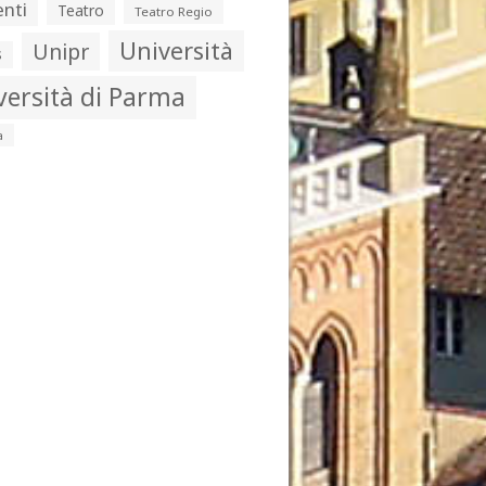
nti
Teatro
Teatro Regio
Università
Unipr
s
versità di Parma
a